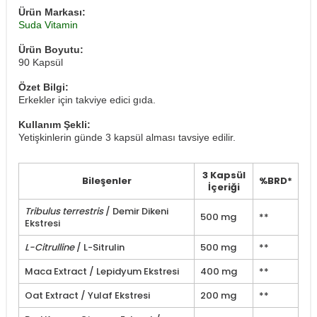
Ürün Markası:
Suda Vitamin
Ürün Boyutu:
90 Kapsül
Özet Bilgi:
Erkekler için takviye edici gıda.
Kullanım Şekli:
Yetişkinlerin günde 3 kapsül alması tavsiye edilir.
3 Kapsül
Bileşenler
%BRD*
İçeriği
Tribulus terrestris
/ Demir Dikeni
500 mg
**
Ekstresi
L-Citrulline
/ L-Sitrulin
500 mg
**
Maca Extract / Lepidyum Ekstresi
400 mg
**
Oat Extract / Yulaf Ekstresi
200 mg
**