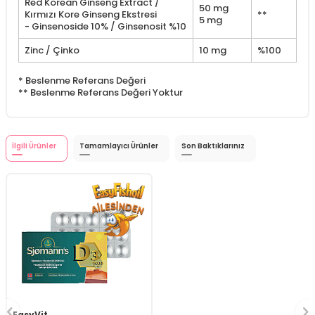
Red Korean Ginseng Extract /
50 mg
Kırmızı Kore Ginseng Ekstresi
**
5 mg
- Ginsenoside 10% / Ginsenosit %10
Zinc / Çinko
10 mg
%100
* Beslenme Referans Değeri
** Beslenme Referans Değeri Yoktur
İlgili Ürünler
Tamamlayıcı Ürünler
Son Baktıklarınız
EasyVit