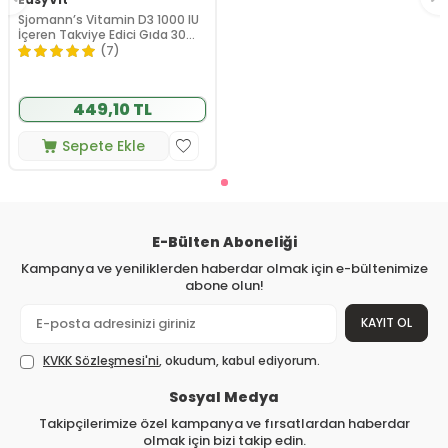
Sjomann’s Vitamin D3 1000 IU
İçeren Takviye Edici Gıda 30
Adet Çiğnenebilir Jel Form
(7)
449,10 TL
Sepete Ekle
E-Bülten Aboneliği
Kampanya ve yeniliklerden haberdar olmak için e-bültenimize
abone olun!
KAYIT OL
KVKK Sözleşmesi'ni
, okudum, kabul ediyorum.
Sosyal Medya
Takipçilerimize özel kampanya ve fırsatlardan haberdar
olmak için bizi takip edin.