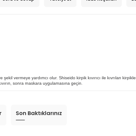
 ve şekil vermeye yardımcı olur. Shiseido kirpik kıvırıcı ile kıvrılan kirp
zi kıvırın, sonra maskara uygulamasına geçin.
r
Son Baktıklarınız