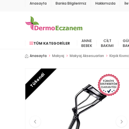
Anasayfa
Banka Bilgilerimiz
Hakkımızda
İl
ANNE
CILT
GÜ
TÜM KATEGORILER
BEBEK
BAKIMI
BA
Anasayfa
Makyaj
Makyaj Aksesuarları
Kirpik Kıvırıc
Tükendi