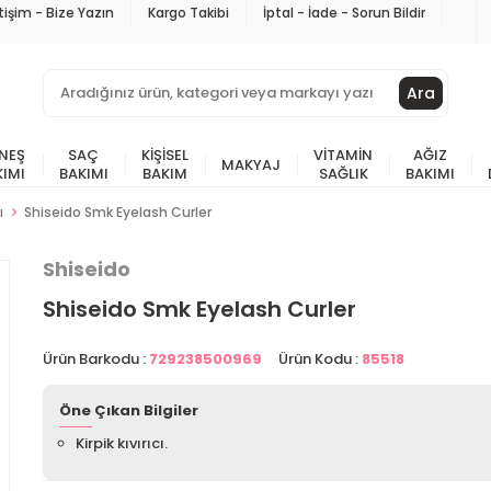
etişim - Bize Yazın
Kargo Takibi
İptal - İade - Sorun Bildir
Ara
NEŞ
SAÇ
KIŞISEL
VITAMIN
AĞIZ
MAKYAJ
KIMI
BAKIMI
BAKIM
SAĞLIK
BAKIMI
ı
Shiseido Smk Eyelash Curler
Shiseido
Shiseido Smk Eyelash Curler
Ürün Barkodu :
729238500969
Ürün Kodu :
85518
Öne Çıkan Bilgiler
Kirpik kıvırıcı.