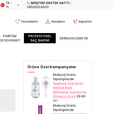
TR −
MÜŞTERI DESTEK HATTI :
TL
08505324500
0
0
Favorilerim
Hesabım
Sepetim
PARFÜM
PROFESYONEL
DERMOKOZMETIK
DEODORANT
SAÇ BAKIMI
Ürüne Özel Kampanyalar
Makyaj Ürünü
Siparişinizde
Essence The Anti-
Yellow Nail
Whitener Sararma
Önleyici 8 ml
29.90
TL!
Makyaj Ürünü
Siparişinizde