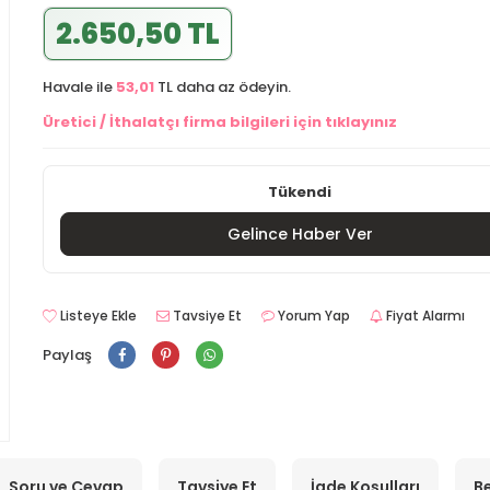
2.650,50 TL
Havale ile
53,01
TL daha az ödeyin.
Üretici / İthalatçı firma bilgileri için tıklayınız
Tükendi
Gelince Haber Ver
Listeye Ekle
Tavsiye Et
Yorum Yap
Fiyat Alarmı
Paylaş
Soru ve Cevap
Tavsiye Et
İade Koşulları
Be