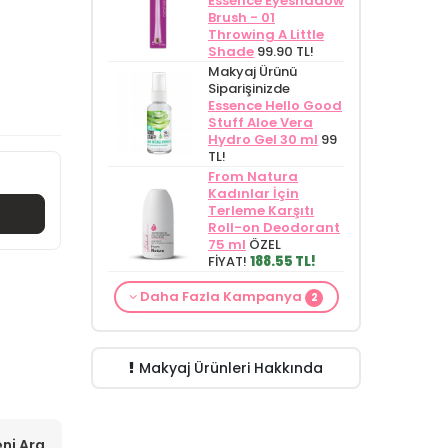
Essence Eyeshadow
Brush - 01
Throwing A Little
Shade
99.90 TL!
Makyaj Ürünü
Siparişinizde
Essence Hello Good
Stuff Aloe Vera
Hydro Gel 30 ml
99
TL!
From Natura
Kadınlar İçin
Terleme Karşıtı
Roll-on Deodorant
75 ml
ÖZEL
FİYAT!
188.55 TL!
Makyaj Kategorisine
Makyaj Ürünü
Daha Fazla Kampanya
Özel Fiyat
İdea
2
Siparişinizde
İnnova
Derma Glikolik Asit
Wash Gel Purifying
Yüz Yıkama
and Moisturizing
Köpüğü 200
Gel Cleanser 150 ml
ml
279.50 TL!
149.90 TL!
Makyaj Ürünleri Hakkında
ni Ara