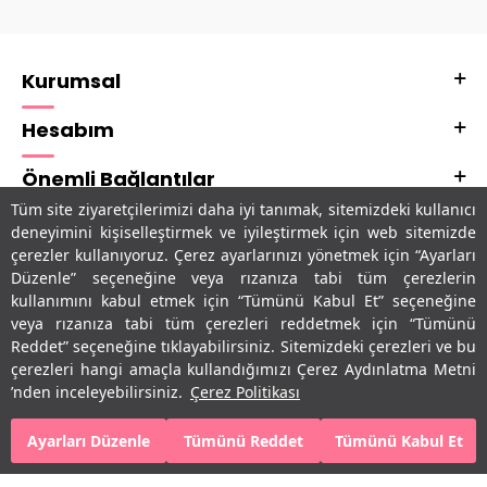
Kurumsal
Hesabım
Önemli Bağlantılar
Tüm site ziyaretçilerimizi daha iyi tanımak, sitemizdeki kullanıcı
Adres & İletişim
deneyimini kişiselleştirmek ve iyileştirmek için web sitemizde
çerezler kullanıyoruz. Çerez ayarlarınızı yönetmek için “Ayarları
Uygulamalarımız
Düzenle” seçeneğine veya rızanıza tabi tüm çerezlerin
kullanımını kabul etmek için “Tümünü Kabul Et” seçeneğine
veya rızanıza tabi tüm çerezleri reddetmek için “Tümünü
Reddet” seçeneğine tıklayabilirsiniz. Sitemizdeki çerezleri ve bu
çerezleri hangi amaçla kullandığımızı Çerez Aydınlatma Metni
’nden inceleyebilirsiniz.
Çerez Politikası
Ayarları Düzenle
Tümünü Reddet
Tümünü Kabul Et
SEPETE EKLE
HEMEN AL
T
-Soft
E-Ticaret
Sistemleriyle Hazırlanmıştır.