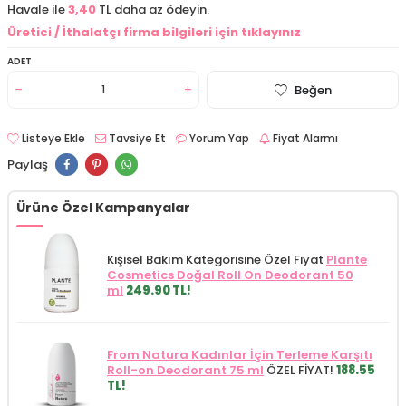
Havale ile
3,40
TL daha az ödeyin.
Üretici / İthalatçı firma bilgileri için tıklayınız
ADET
Beğen
Listeye Ekle
Tavsiye Et
Yorum Yap
Fiyat Alarmı
Paylaş
Ürüne Özel Kampanyalar
Kişisel Bakım Kategorisine Özel Fiyat
Plante
Cosmetics Doğal Roll On Deodorant 50
ml
249.90 TL!
From Natura Kadınlar İçin Terleme Karşıtı
Roll-on Deodorant 75 ml
ÖZEL FİYAT!
188.55
TL!