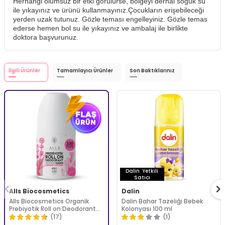
Herhangi olumsuz bir etki görülürse, bölgeyi derhal soğuk su
ile yıkayınız ve ürünü kullanmayınız.Çocukların erişebileceği
yerden uzak tutunuz. Gözle teması engelleyiniz. Gözle temas
ederse hemen bol su ile yıkayınız ve ambalaj ile birlikte
doktora başvurunuz.
İlgili Ürünler
Tamamlayıcı Ürünler
Son Baktıklarınız
Dalin
Yetkili
Satıcı
Alls Biocosmetics
Dalin
Alls Biocosmetics Organik
Dalin Bahar Tazeliği Bebek
Prebiyotik Roll on Deodorant
Kolonyası 100 ml
75 ml - Kadınlar İçin
(17)
(1)