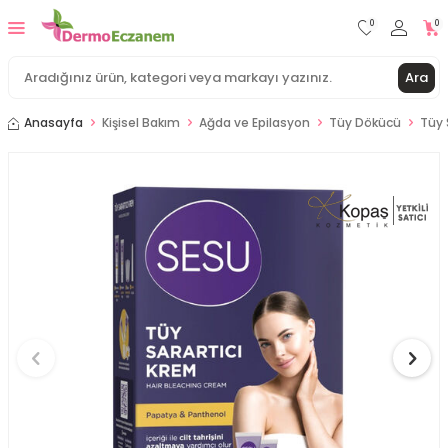
0
0
Ara
Anasayfa
Kişisel Bakım
Ağda ve Epilasyon
Tüy Dökücü
Tüy 