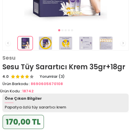
Sesu
Sesu Tüy Sarartıcı Krem 35gr+18gr
4.0
Yorumlar (3)
Ürün Barkodu :
8690605670108
Ürün Kodu :
18742
Öne Çıkan Bilgiler
Papatya özlü tüy sarartıcı krem
170,00 TL