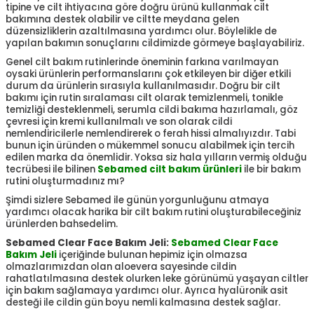
tipine ve cilt ihtiyacına göre doğru ürünü kullanmak cilt
bakımına destek olabilir ve ciltte meydana gelen
düzensizliklerin azaltılmasına yardımcı olur. Böylelikle de
yapılan bakımın sonuçlarını cildimizde görmeye başlayabiliriz.
Genel cilt bakım rutinlerinde öneminin farkına varılmayan
oysaki ürünlerin performanslarını çok etkileyen bir diğer etkili
durum da ürünlerin sırasıyla kullanılmasıdır. Doğru bir cilt
bakımı için rutin sıralaması cilt olarak temizlenmeli, tonikle
temizliği desteklenmeli, serumla cildi bakıma hazırlamalı, göz
çevresi için kremi kullanılmalı ve son olarak cildi
nemlendiricilerle nemlendirerek o ferah hissi almalıyızdır. Tabi
bunun için üründen o mükemmel sonucu alabilmek için tercih
edilen marka da önemlidir. Yoksa siz hala yılların vermiş olduğu
tecrübesi ile bilinen
Sebamed cilt bakım ürünleri
ile bir bakım
rutini oluşturmadınız mı?
Şimdi sizlere Sebamed ile günün yorgunluğunu atmaya
yardımcı olacak harika bir cilt bakım rutini oluşturabileceğiniz
ürünlerden bahsedelim.
Sebamed Clear Face Bakım Jeli:
Sebamed Clear Face
Bakım Jeli
içeriğinde bulunan hepimiz için olmazsa
olmazlarımızdan olan aloevera sayesinde cildin
rahatlatılmasına destek olurken leke görünümü yaşayan ciltler
için bakım sağlamaya yardımcı olur. Ayrıca hyalüronik asit
desteği ile cildin gün boyu nemli kalmasına destek sağlar.