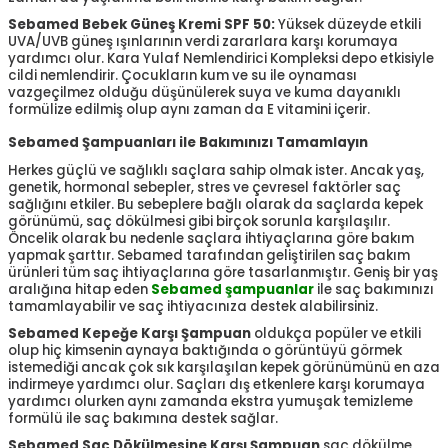
Sebamed Bebek Güneş Kremi SPF 50:
Yüksek düzeyde etkili
UVA/UVB güneş ışınlarının verdi zararlara karşı korumaya
yardımcı olur. Kara Yulaf Nemlendirici Kompleksi depo etkisiyle
cildi nemlendirir. Çocukların kum ve su ile oynaması
vazgeçilmez olduğu düşünülerek suya ve kuma dayanıklı
formülize edilmiş olup aynı zaman da E vitamini içerir.
Sebamed Şampuanları ile Bakımınızı Tamamlayın
Herkes güçlü ve sağlıklı saçlara sahip olmak ister. Ancak yaş,
genetik, hormonal sebepler, stres ve çevresel faktörler saç
sağlığını etkiler. Bu sebeplere bağlı olarak da saçlarda kepek
görünümü, saç dökülmesi gibi birçok sorunla karşılaşılır.
Öncelik olarak bu nedenle saçlara ihtiyaçlarına göre bakım
yapmak şarttır. Sebamed tarafından geliştirilen saç bakım
ürünleri tüm saç ihtiyaçlarına göre tasarlanmıştır. Geniş bir yaş
aralığına hitap eden
Sebamed şampuanlar
ile saç bakımınızı
tamamlayabilir ve saç ihtiyacınıza destek alabilirsiniz.
Sebamed Kepeğe Karşı Şampuan
oldukça popüler ve etkili
olup hiç kimsenin aynaya baktığında o görüntüyü görmek
istemediği ancak çok sık karşılaşılan kepek görünümünü en aza
indirmeye yardımcı olur. Saçları dış etkenlere karşı korumaya
yardımcı olurken aynı zamanda ekstra yumuşak temizleme
formülü ile saç bakımına destek sağlar.
Sebamed Saç Dökülmesine Karşı Şampuan
saç dökülme