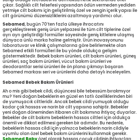
çıkar. Sağlıklı cilt felsefesi yapısından ödün vermeden yediden
yetmişe cilt bakımı için geliştirilmiş özel ve zengin içerik yapısı ile
cilt görünümü düzensizliklerini azaltmaya yardımcı olur.
Sebamed
, bugün 70’ten fazla ülkeye ihracatını
gerçekleştirerek geniş ürün yelpazesi ile tüm cilt tiplerine özel
ayrı ayrı geliştirdiği formüller sayesinde geniş kitlelere ulaşmış
dünyaca ünlü marka haline gelmiştir. Ürün inovasyonunu
laboratuvar ve klinik çalışmalarına göre belirlemekte olan
Sebamed etkili formülleri ile bu yönde oldukça gelişim
göstermektedir. Bebek bakım ürünleri, cilt bakım ürünleri, güneş
ürünleri, saç bakım ürünleri, vücut bakım ürünleri ve
deodorantlar serisi ürünleri ile ön plana çıkmayı başaran
Sebamed markası seri ve ürünlerini daha detaylı inceleyelim.
Sebamed Bebek Bakım Ürünleri
Ah o mis gibi bebek cildi, düşüncesi bile tebessüm bırakmıyor
mu? Yeni doğan bebeklerin en güzel en tatlı özelliklerinden biri
de yumuşacık ciltleridir. Ancak bebek cildi yumuşak olduğu
kadar çok hassas ve narin bir cilt yapısına sahiptir. Bebekler
yeni doğan döneminden itibaren cilt bakımına ihtiyaç duyarlar.
Bebekler de cilt bakımı bebeklerin hassas ciltleri için oldukça
önemli ve dikkat edilmesi gereken bir adımdır. Bu nedenle,
bebeklerin hassas cildi için yalnızca bebeklerin narin cildiyle
uyumlu olan özel bebek bakım ürünlerini kullanmak gerekir.
Sebamed Baby
özel olarak hassas çocuk cildinin ihtiyaçları