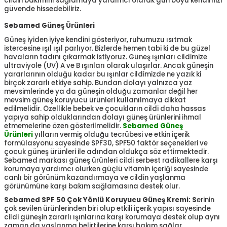
cildin bakımını sağlamaya yardımcı olarak gün boyu kendimizi
güvende hissedebiliriz.
Sebamed Güneş Ürünleri
Güneş iyiden iyiye kendini gösteriyor, ruhumuzu ısıtmak
istercesine ışıl ışıl parlıyor. Bizlerde hemen tabi ki de bu güzel
havaların tadını çıkarmak istiyoruz. Güneş ışınları cildimize
ultraviyole (UV) A ve B ışınları olarak ulaşırlar. Ancak güneşin
yararlarının olduğu kadar bu ışınlar cildimizde ne yazık ki
birçok zararlı etkiye sahip. Bundan dolayı yalnızca yaz
mevsimlerinde ya da güneşin olduğu zamanlar değil her
mevsim güneş koruyucu ürünleri kullanılmaya dikkat
edilmelidir. Özellikle bebek ve çocukların cildi daha hassas
yapıya sahip olduklarından dolayı güneş ürünlerini ihmal
etmemelerine özen gösterilmelidir.
Sebamed Güneş
Ürünleri
yılların vermiş olduğu tecrübesi ve etkin içerik
formülasyonu sayesinde SPF30, SPF50 faktör seçenekleri ve
çocuk güneş ürünleri ile adından oldukça söz ettirmektedir.
Sebamed markası güneş ürünleri cildi serbest radikallere karşı
korumaya yardımcı olurken güçlü vitamin içeriği sayesinde
canlı bir görünüm kazandırmaya ve cildin yaşlanma
görünümüne karşı bakım sağlamasına destek olur.
Sebamed SPF 50 Çok Yönlü Koruyucu Güneş Kremi: S
erinin
çok sevilen ürünlerinden biri olup etkili içerik yapısı sayesinde
cildi güneşin zararlı ışınlarına karşı korumaya destek olup aynı
zaman da yaşlanma belirtilerine karşı bakım sağlar.