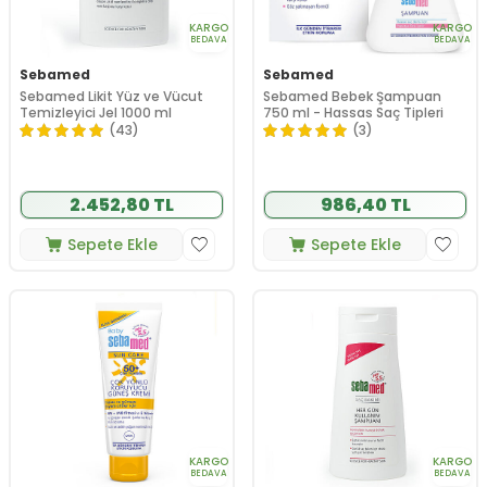
KARGO
KARGO
BEDAVA
BEDAVA
Sebamed
Sebamed
Sebamed Likit Yüz ve Vücut
Sebamed Bebek Şampuan
Temizleyici Jel 1000 ml
750 ml - Hassas Saç Tipleri
(43)
(3)
2.452,80 TL
986,40 TL
Sepete Ekle
Sepete Ekle
KARGO
KARGO
BEDAVA
BEDAVA