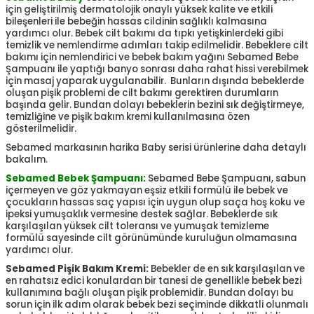
için geliştirilmiş dermatolojik onaylı yüksek kalite ve etkili
bileşenleri ile bebeğin hassas cildinin sağlıklı kalmasına
yardımcı olur. Bebek cilt bakımı da tıpkı yetişkinlerdeki gibi
temizlik ve nemlendirme adımları takip edilmelidir. Bebeklere cilt
bakımı için nemlendirici ve bebek bakım yağını Sebamed Bebe
Şampuanı ile yaptığı banyo sonrası daha rahat hissi verebilmek
için masaj yaparak uygulanabilir. Bunların dışında bebeklerde
oluşan pişik problemi de cilt bakımı gerektiren durumların
başında gelir. Bundan dolayı bebeklerin bezini sık değiştirmeye,
temizliğine ve pişik bakım kremi kullanılmasına özen
gösterilmelidir.
Sebamed markasının harika Baby serisi ürünlerine daha detaylı
bakalım.
Sebamed Bebek Şampuanı:
Sebamed Bebe Şampuanı, sabun
içermeyen ve göz yakmayan eşsiz etkili formülü ile bebek ve
çocukların hassas saç yapısı için uygun olup saça hoş koku ve
ipeksi yumuşaklık vermesine destek sağlar. Bebeklerde sık
karşılaşılan yüksek cilt toleransı ve yumuşak temizleme
formülü sayesinde cilt görünümünde kuruluğun olmamasına
yardımcı olur.
Sebamed Pişik Bakım Kremi:
Bebekler de en sık karşılaşılan ve
en rahatsız edici konulardan bir tanesi de genellikle bebek bezi
kullanımına bağlı oluşan pişik problemidir. Bundan dolayı bu
sorun için ilk adım olarak bebek bezi seçiminde dikkatli olunmalı