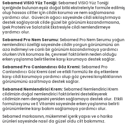
Sebamed VISIO Yüz Toniği:
Sebamed VISIO Yüz Toniği
içeriğinde bulunan eşsiz doğal bitki ekstreleriyle formüle edilmiş
olup hassas ciltler için cildin koruma ve nem sağlamasına
yardımcı olur. Güvercin ağacı sayesinde cildi sıkılaştırmaya
destek sağlayarak cilde güzel bir görünüm kazandırmasına,
İpek Proteini ve Salatalık Ekstresiyle cildi nemlendirmeye
yardımcı olur.
Sebamed Pro Nem Serumu:
Sebamed Pro Nem Serumu yoğun
nemlendirici özelliği sayesinde cildin yorgun görünümünü an
aza indirmeyi ve canlı bir görünüm kazandırmaya yardımcı
olurken UVA koruması ile, çevresel faktörlerin neden olduğu
erken yaşlanma belirtilerine karşı korumaya destek sağlar.
Sebamed Pro Canlandırıcı Göz Kremi:
Sebamed Pro
Canlandırıcı Göz Kremi özel ve etkili formülü ile dış etkenlere
karşı cildi korumaya yardımcı olup göz çevresi kırışıklıklarının
görünümünü azaltmaya destek sağlar.
Sebamed Nemlendirici Krem:
Sebamed Nemlendirici Krem
cildimizin doğal nemlendirici faktörlerini destekleyerek
cildimizin nem dengesini yeniden sağlamaya destek olur. Etkili
formülasyonu ve E Vitamini sayesinde erken yaşlanma belirti
görünümlerine karşı bakım sağlamaya yardımcı olur.
Sebamed markasının, mükemmel içerik yapısı ve o harika
ürünleri sayesinde nasıl da güzel oldu cilt bakımımız.