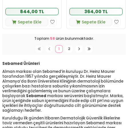
844,00 TL
364,00 TL
Sepete Ekle
Sepete Ekle
Toplam
58
ürün bulunmaktadır.
1
2
Sebamed Ürünleri
Alman markası olan Sebamed’in kuruluşu Dr. Heinz Maurer
tarafından 1957 yılında gerçekleşmiştir. Dr. Heinz Maurer
Almanya’da Bonn Üniversitesi Kliniğinin dermatoloji bölümünde
çalışırken bazı hastalara sabunla yıkanılmasının izin
verilmediğini gözlemlemiş ve bunun üzerine çalışmalara
başlayarak
Sebamed
markası serüvenini başlatmıştır. Marka,
ürün içeriğinde sabun içermediğini ifade edip cilt pH’ına uygun
içerikleri ile ihtiyaçlar doğrultusunda cilt görünümüne destek
sağlamayı hedefler.
Kurulduğu ilk günden itibaren Dermatolojik Güvenlik ilkelerine
taviz vermeden çeşitli ürünlerini hazırlayan Sebamed markası
sahip olduğu tecrübesi ile dermokozmetik sektöründe öner