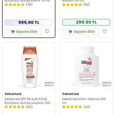
Koruyucu Güneş Kremi 75 ml
Balsam 50 ml
(116)
(30)
299.90 TL
599,90 TL
Sepete Ekle
Sepete Ekle
KARGO
KARGO
BEDAVA
BEDAVA
Sebamed
Sebamed
Sebamed SPF 50 Çok Yönlü
Sebamed İntim Yıkama 200
Koruyucu Güneş Losyonu 150
ml
ml
(60)
(42)