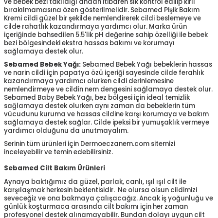
ve bebek bezi takıldığı andan itibaren sık kontrol edilip kirli
bırakılmamasına özen gösterilmelidir. Sebamed Pişik Bakım
Kremi cildi güzel bir şekilde nemlendirerek cildi beslemeye ve
cilde rahatlık kazandırmaya yardımcı olur. Marka ürün
içeriğinde bahsedilen 5.5'lik pH değerine sahip özelliği ile bebek
bezi bölgesindeki ekstra hassas bakımı ve korumayı
sağlamaya destek olur.
Sebamed Bebek Yağı:
Sebamed Bebek Yağı bebeklerin hassas
ve narin cildi için papatya özü içeriği sayesinde cilde ferahlık
kazandırmaya yardımcı olurken cildi derinlemesine
nemlendirmeye ve cildin nem dengesini sağlamaya destek olur.
Sebamed Baby Bebek Yağı, bez bölgesi için ideal temizlik
sağlamaya destek olurken aynı zaman da bebeklerin tüm
vücudunu kuruma ve hassas cildine karşı korumaya ve bakım
sağlamaya destek sağlar. Cilde ipeksi bir yumuşaklık vermeye
yardımcı olduğunu da unutmayalım.
Serinin tüm ürünleri için Dermoeczanem.com sitemizi
inceleyebilir ve temin edebilirsiniz.
Sebamed Cilt Bakım Ürünleri
Aynaya baktığımız da güzel, parlak, canlı, ışıl ışıl cilt ile
karşılaşmak herkesin beklentisidir. Ne olursa olsun cildimizi
seveceğiz ve ona bakmaya çalışacağız. Ancak iş yoğunluğu ve
günlük koşturmaca arasında cilt bakımı için her zaman
profesyonel destek alınamayabilir. Bundan dolayı uygun cilt