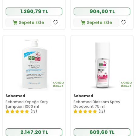
1.260,79 TL
904,00 TL
Sepete Ekle
Sepete Ekle
KARGO
KARGO
BEDAVA
BEDAVA
Sebamed
Sebamed
Sebamed Kepeğe Karşı
Sebamed Blossom Sprey
Şampuan 1000 ml
Deodorant 75 ml
(13)
(12)
2.147,20 TL
609,60 TL