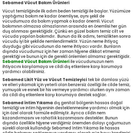
Sebamed Vücut Bakım Ürünleri
Vücut temizliğinde ilk adım beden temizliği ile başlar. Yüzümüze
yaptığımız bakım ne kadar önemliyse, aynı şekil de
vücudumuza da bakım yapmak o kadar önemli. Vücut
bakımının olmazsa olmazlarının arasında en önemlisi her gün
duş alınması gerektiğidir. Çünkü en güzel bakım temiz cilt ve
vücuda yapılan bakımdır. Bunun da ilk adımı, temizlikten sonra
vücudu iyi bir şekilde nemlendirmektir. Yüzün neme ihtiyaç
duyduğu gibi vücudunun da neme ihtiyacı vardır. Bunların
dışında vücudumuz için her zaman hijyene dikkat etmemiz
gerektiği ve bunun için de gerekli önlemleri almamız gerektiğidir.
Sebamed Vücut Bakım Ürünleri
ile vücudunuzun nem
ihtiyacını karşılamaya ve cildi dış etkenlere karşı korumaya
yardımcı olabilirsiniz.
Sebamed Likit Yüz ve Vücut Temizleyici
tek bir damlası yüzü
ve elleri yıkamak için yeterli olan benzersiz özelliği ile cilde temiz,
yumuşak ve esnek bir his vermeye yardımcı olurken aynı zaman
da cildi dış etkenlere karşı korumaya destek sağlar.
Sebamed İntim Yıkama
dış genital bölgenin hassas doğal
temizliği ve intim hijyeninin desteklenmesine yardımcı olmak için
için özel olarak formüle edilmiştir. Ayrıca cildin nem
kazandırmasını ve rahatlık kazanmasını destekler. Bunun
dışında özellikle hijyene verdiğimiz önemden dolayı çoğumuzun
sürekli olarak kullandığı Sebamed İntim Yıkama ile hassas