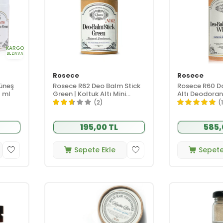
KARGO
BEDAVA
Rosece
Rosece
üneş
Rosece R62 Deo Balm Stick
Rosece R60 D
0 ml
Green | Koltuk Altı Mini
Altı Deodoran
Deodorantı 12 ml
White 60 ml
(2)
(1
195,00 TL
585,
Sepete Ekle
Sepete