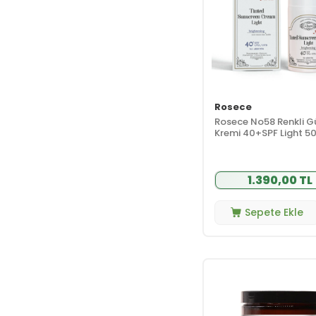
Stick
Kadın
(1)
Deodorant
Kadın Roll-on
(9)
Stick
Saç Bakımı
(11)
Saç Kremi
(2)
Rosece
Saç Maskesi
(2)
Rosece No58 Renkli G
Kremi 40+SPF Light 5
Saç Serumu
(1)
Saç Tipi ve
(3)
İhtiyaç
1.390,00 TL
Şampuan
(6)
Kampanyalar
(3)
Sepete Ekle
Süper Fiyatlar
(3)