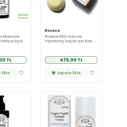
KARGO
BEDAVA
Rosece
a Absolute
Rosece R521 Kuru ve
|Vanilya Uçucu
Yıpranmış Saçlar için Katı
Şampuan 80 gr
00 TL
475,00 TL
 Ekle
Sepete Ekle