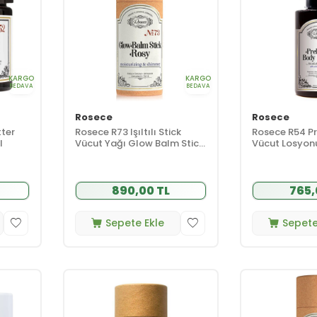
KARGO
KARGO
BEDAVA
BEDAVA
Rosece
Rosece
ter
Rosece R73 Işıltılı Stick
Rosece R54 Pr
l
Vücut Yağı Glow Balm Stick
Vücut Losyon
Rosy 75 ml
890,00 TL
765,
Sepete Ekle
Sepete