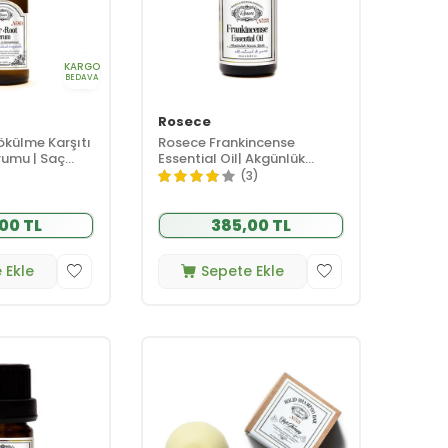
KARGO
BEDAVA
Rosece
külme Karşıtı
Rosece Frankincense
rumu | Saç
Essential Oil| Akgünlük
0 ml
Uçucu Yağı 10 ml
(3)
00 TL
385,00 TL
 Ekle
Sepete Ekle