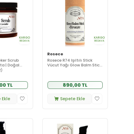
KARGO
KARGO
BEDAVA
BEDAVA
Rosece
ker Scrub
Rosece R74 Işıltılı Stick
ta | Doğal
Vücut Yağı Glow Balm Stick
 Peeling 260 gr
Bronze 75 ml
2)
00 TL
890,00 TL
 Ekle
Sepete Ekle