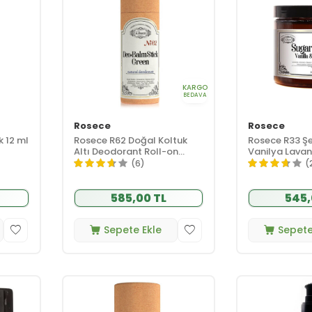
KARGO
BEDAVA
Rosece
Rosece
 12 ml
Rosece R62 Doğal Koltuk
Rosece R33 Şe
Altı Deodorant Roll-on
Vanilya Lavan
Green 60 ml
AHA Arındırıcı
(6)
(
585,00 TL
545,
Sepete Ekle
Sepete