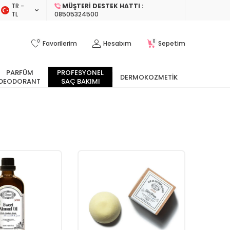
TR −
MÜŞTERI DESTEK HATTI :
TL
08505324500
0
0
Favorilerim
Hesabım
Sepetim
PARFÜM
PROFESYONEL
DERMOKOZMETIK
DEODORANT
SAÇ BAKIMI