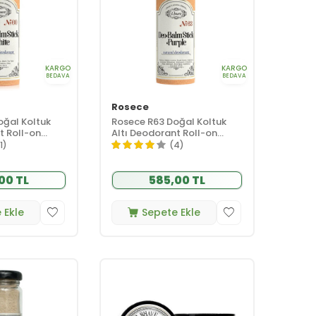
KARGO
KARGO
BEDAVA
BEDAVA
Rosece
oğal Koltuk
Rosece R63 Doğal Koltuk
t Roll-on
Altı Deodorant Roll-on
Purple 60 ml
1)
(4)
00 TL
585,00 TL
 Ekle
Sepete Ekle