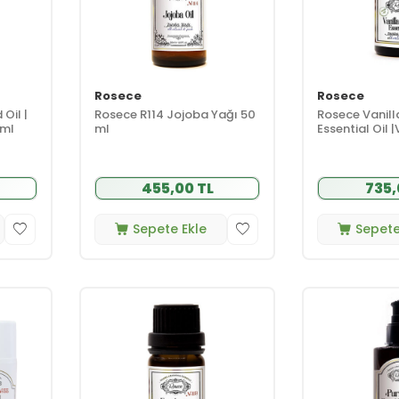
Rosece
Rosece
Oil |
Rosece R114 Jojoba Yağı 50
Rosece Vanill
 ml
ml
Essential Oil 
Yağı 4 ml
455,00 TL
735,
Sepete Ekle
Sepete