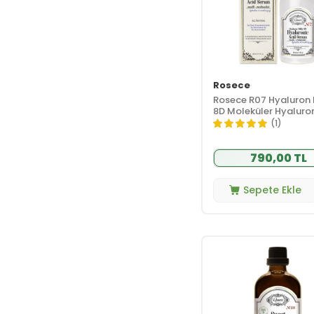
Rosece
Rosece R07 Hyaluron 
8D Moleküler Hyaluron
Serum 30 ml
(1)
790,00 TL
Sepete Ekle