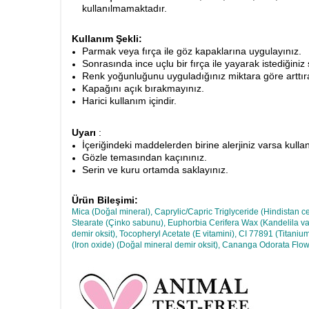
kullanılmamaktadır.
Kullanım Şekli:
Parmak veya fırça ile göz kapaklarına uygulayınız.
Sonrasında ince uçlu bir fırça ile yayarak istediğiniz ş
Renk yoğunluğunu uyguladığınız miktara göre arttırabi
Kapağını açık bırakmayınız.
Harici kullanım içindir.
Uyarı
:
İçeriğindeki maddelerden birine alerjiniz varsa kull
Gözle temasından kaçınınız.
Serin ve kuru ortamda saklayınız.
Ürün Bileşimi:
Mica (Doğal mineral), Caprylic/Capric Triglyceride (Hindistan c
Stearate (Çinko sabunu), Euphorbia Cerifera Wax (Kandelila vak
demir oksit), Tocopheryl Acetate (E vitamini), CI 77891 (Titan
(Iron oxide) (Doğal mineral demir oksit), Cananga Odorata Flow