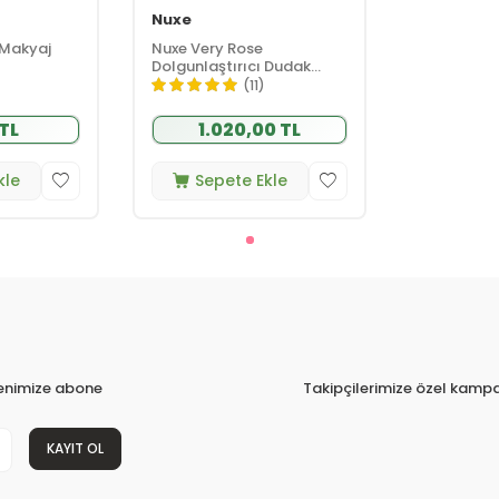
Nuxe
 Makyaj
Nuxe Very Rose
Dolgunlaştırıcı Dudak
Serumu 8 ml
(11)
 TL
1.020,00 TL
kle
Sepete Ekle
tenimize abone
Takipçilerimize özel kampa
KAYIT OL