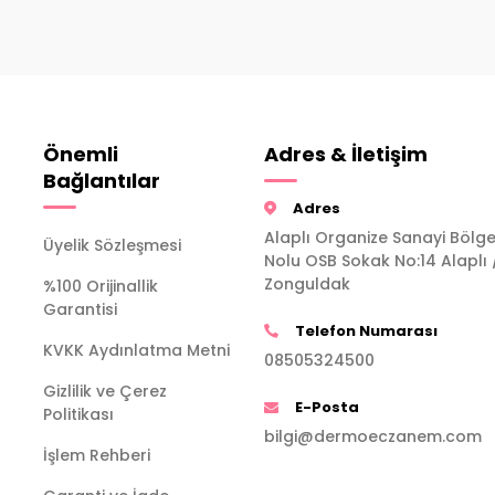
Önemli
Adres & İletişim
Bağlantılar
Adres
Alaplı Organize Sanayi Bölge
Üyelik Sözleşmesi
Nolu OSB Sokak No:14 Alaplı 
Zonguldak
%100 Orijinallik
Garantisi
Telefon Numarası
KVKK Aydınlatma Metni
08505324500
Gizlilik ve Çerez
E-Posta
Politikası
bilgi@dermoeczanem.com
İşlem Rehberi