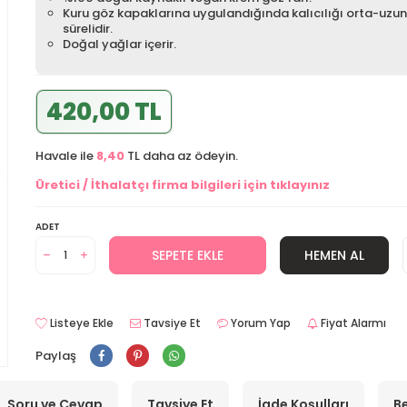
Kuru göz kapaklarına uygulandığında kalıcılığı orta-uzun
sürelidir.
Doğal yağlar içerir.
420,00 TL
Havale ile
8,40
TL daha az ödeyin.
Üretici / İthalatçı firma bilgileri için tıklayınız
ADET
SEPETE EKLE
HEMEN AL
Listeye Ekle
Tavsiye Et
Yorum Yap
Fiyat Alarmı
Paylaş
Soru ve Cevap
Tavsiye Et
İade Koşulları
Be