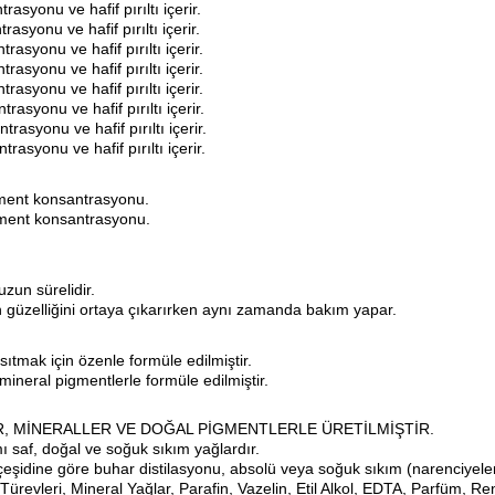
syonu ve hafif pırıltı içerir.
syonu ve hafif pırıltı içerir.
yonu ve hafif pırıltı içerir.
syonu ve hafif pırıltı içerir.
syonu ve hafif pırıltı içerir.
syonu ve hafif pırıltı içerir.
syonu ve hafif pırıltı içerir.
syonu ve hafif pırıltı içerir.
gment konsantrasyonu.
gment konsantrasyonu.
zun sürelidir.
zin güzelliğini ortaya çıkarırken aynı zamanda bakım yapar.
nsıtmak için özenle formüle edilmiştir.
eral pigmentlerle formüle edilmiştir.
ER, MİNERALLER VE DOĞAL PİGMENTLERLE ÜRETİLMİŞTİR.
ı saf, doğal ve soğuk sıkım yağlardır.
çeşidine göre buhar distilasyonu, absolü veya soğuk sıkım (narenciyeler
Türevleri, Mineral Yağlar, Parafin, Vazelin, Etil Alkol, EDTA, Parfüm, R