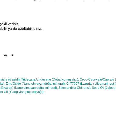
ekli veriniz.
lir ya da azaltabilirsiniz.
anmayınız.
evizi yağ asidi), Tridecane/Undecane (Doğal yumuşatıcı), Coco-Caprylate/Caprate (Hi
s), Zinc Oxide (Nano olmayan doğal mineral), CI 77007 (Lazurite / Ultramarines) (D
ium Dioxide) (Nano olmayan doğal mineral), Simmondsia Chinensis Seed Oil (Jojoba 
er Oil (Ylang ylang uçucu yağı).