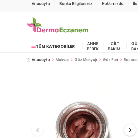
Anasayfa
Banka Bilgilerimiz
Hakkımızda
İl
ANNE
CILT
GÜ
TÜM KATEGORILER
BEBEK
BAKIMI
BA
Anasayfa
Makyaj
Göz Makyajı
Göz Farı
Rosece 