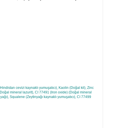
ndistan cevizi kaynaklı yumuşatıcı), Kaolin (Doğal kil), Zinc
oğal mineral lazurit), CI 77491 (Iron oxide) (Doğal mineral
yağı), Squalene (Zeytinyağı kaynaklı yumuşatıcı), CI 77499