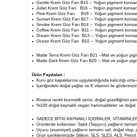
Gentle Krem Göz Farı B15 -- Yoğun pigment konsantra
Juliet Krem Göz Farı B16 -- Yoğun pigment konsantra
Pine Krem Göz Farı B18 -- Yoğun pigment konsantras
Sunset Krem Göz Farı B17 -- Yoğun pigment konsantra
Smoke Krem Göz Farı B14 -- Yoğun pigment konsantra
Coffee Krem Göz Farı B11 -- Yoğun pigment konsantra
Dream Krem Göz Farı B13 -- Yoğun pigment konsantra
Ocean Krem Göz Farı B10 -- Yoğun pigment konsantra
Matte Terra Krem Göz Farı B21 --Mat ve yoğun pi
Matte Dark Krem Göz Farı B20 -- Mat ve yoğun pi
Ürün Faydaları :
Kuru göz kapaklarına uygulandığında kalıcılığı orta-u
İçeriğindeki doğal yağlar ve E vitamini ile gözlerini
Rosece renkli kozmetik serisi, doğal güzelliğinizi ya
%100 doğal kaynaklı vegan hammaddeler ve doğal min
SADECE BİTKİ KAYNAKLI İÇERİKLER, VİTAMİNL
Ürünlerde kullanılan; Sabit (Taşıyıcı) yağların tamam
Uçucu (esansiyel) yağların tamamı saf, doğal olup, 
Ürün içeriklerimizde Silikon, SLS, SLES, ALS, Petrol 