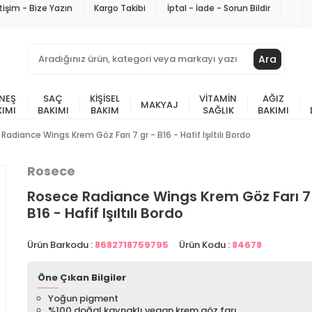
etişim - Bize Yazın
Kargo Takibi
İptal - İade - Sorun Bildir
Ara
NEŞ
SAÇ
KIŞISEL
VITAMIN
AĞIZ
MAKYAJ
KIMI
BAKIMI
BAKIM
SAĞLIK
BAKIMI
Radiance Wings Krem Göz Farı 7 gr - B16 - Hafif Işıltılı Bordo
Rosece
Rosece Radiance Wings Krem Göz Farı 7 
B16 - Hafif Işıltılı Bordo
Ürün Barkodu :
8682718759795
Ürün Kodu :
84678
Öne Çıkan Bilgiler
Yoğun pigment
%100 doğal kaynaklı vegan krem göz farı.