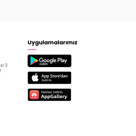
Uygulamalarımız
si 3
/