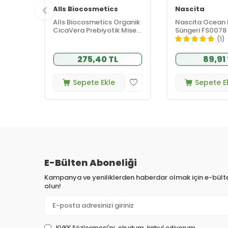
Alls Biocosmetics
Nascita
Alls Biocosmetics Organik
Nascita Ocean
CicaVera Prebiyotik Misel
Süngeri FS0078
Su 200 ml
(1)
275,40 TL
89,91
Sepete Ekle
Sepete E
E-Bülten Aboneliği
Kampanya ve yeniliklerden haberdar olmak için e-bül
olun!
KVKK Sözleşmesi'ni
, okudum, kabul ediyorum.