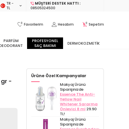
TR −
MÜŞTERI DESTEK HATTI :
TL
08505324500
0
0
Favorilerim
Hesabım
Sepetim
PARFÜM
PROFESYONEL
DERMOKOZMETIK
DEODORANT
SAÇ BAKIMI
Ürüne Özel Kampanyalar
gr -
Makyaj Ürünü
Siparişinizde
Essence The Anti-
Yellow Nail
Whitener Sararma
Önleyici 8 ml
29.90
TL!
Makyaj Ürünü
Siparişinizde