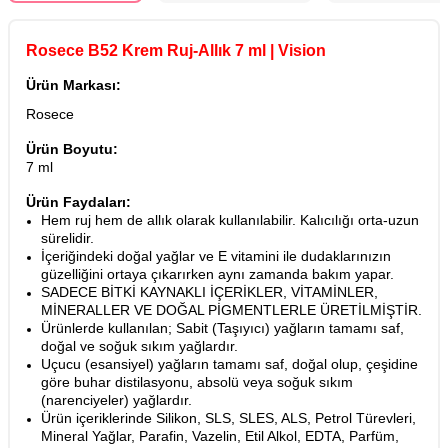
Rosece B52 Krem Ruj-Allık 7 ml | Vision
Ürün Markası:
Rosece
Ürün Boyutu:
7 ml
Ürün Faydaları:
Hem ruj hem de allık olarak kullanılabilir. Kalıcılığı orta-uzun
sürelidir.
İçeriğindeki doğal yağlar ve E vitamini ile dudaklarınızın
güzelliğini ortaya çıkarırken aynı zamanda bakım yapar.
SADECE BİTKİ KAYNAKLI İÇERİKLER, VİTAMİNLER,
MİNERALLER VE DOĞAL PİGMENTLERLE ÜRETİLMİŞTİR.
Ürünlerde kullanılan; Sabit (Taşıyıcı) yağların tamamı saf,
doğal ve soğuk sıkım yağlardır.
Uçucu (esansiyel) yağların tamamı saf, doğal olup, çeşidine
göre buhar distilasyonu, absolü veya soğuk sıkım
(narenciyeler) yağlardır.
Ürün içeriklerinde Silikon, SLS, SLES, ALS, Petrol Türevleri,
Mineral Yağlar, Parafin, Vazelin, Etil Alkol, EDTA, Parfüm,