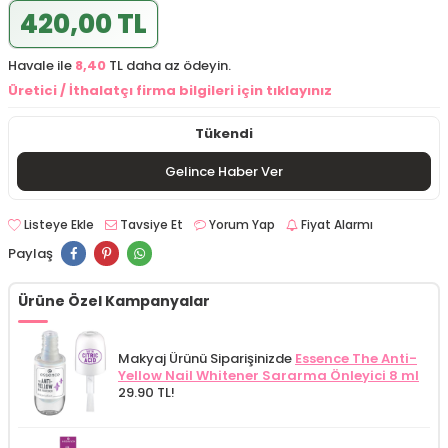
420,00 TL
Havale ile
8,40
TL daha az ödeyin.
Üretici / İthalatçı firma bilgileri için tıklayınız
Tükendi
Gelince Haber Ver
Listeye Ekle
Tavsiye Et
Yorum Yap
Fiyat Alarmı
Paylaş
Ürüne Özel Kampanyalar
Makyaj Ürünü Siparişinizde
Essence The Anti-
Yellow Nail Whitener Sararma Önleyici 8 ml
29.90 TL!