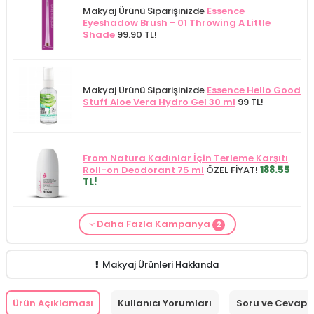
Makyaj Ürünü Siparişinizde
Essence
Eyeshadow Brush - 01 Throwing A Little
Shade
99.90 TL!
Makyaj Ürünü Siparişinizde
Essence Hello Good
Stuff Aloe Vera Hydro Gel 30 ml
99 TL!
From Natura Kadınlar İçin Terleme Karşıtı
Roll-on Deodorant 75 ml
ÖZEL FİYAT!
188.55
TL!
Daha Fazla Kampanya
2
Makyaj Kategorisine Özel Fiyat
İdea Derma
Makyaj Ürünü Siparişinizde
İnnova Wash Gel
Glikolik Asit Yüz Yıkama Köpüğü 200
Purifying and Moisturizing Gel Cleanser 150
ml
279.50 TL!
ml
149.90 TL!
Makyaj Ürünleri Hakkında
Ürün Açıklaması
Kullanıcı Yorumları
Soru ve Cevap