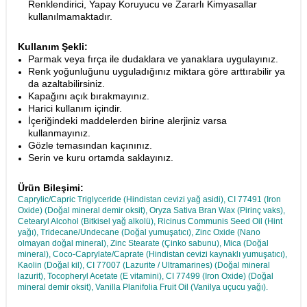
Renklendirici, Yapay Koruyucu ve Zararlı Kimyasallar
kullanılmamaktadır.
Kullanım Şekli:
Parmak veya fırça ile dudaklara ve yanaklara uygulayınız.
Renk yoğunluğunu uyguladığınız miktara göre arttırabilir ya
da azaltabilirsiniz.
Kapağını açık bırakmayınız.
Harici kullanım içindir.
İçeriğindeki maddelerden birine alerjiniz varsa
kullanmayınız.
Gözle temasından kaçınınız.
Serin ve kuru ortamda saklayınız.
Ürün Bileşimi:
Caprylic/Capric Triglyceride (Hindistan cevizi yağ asidi), CI 77491 (Iron
Oxide) (Doğal mineral demir oksit), Oryza Sativa Bran Wax (Pirinç vaks),
Cetearyl Alcohol (Bitkisel yağ alkolü), Ricinus Communis Seed Oil (Hint
yağı), Tridecane/Undecane (Doğal yumuşatıcı), Zinc Oxide (Nano
olmayan doğal mineral), Zinc Stearate (Çinko sabunu), Mica (Doğal
mineral), Coco-Caprylate/Caprate (Hindistan cevizi kaynaklı yumuşatıcı),
Kaolin (Doğal kil), CI 77007 (Lazurite / Ultramarines) (Doğal mineral
lazurit), Tocopheryl Acetate (E vitamini), CI 77499 (Iron Oxide) (Doğal
mineral demir oksit), Vanilla Planifolia Fruit Oil (Vanilya uçucu yağı).