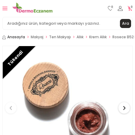
0
0
Ara
Anasayfa
Makyaj
Ten Makyajı
Allık
Krem Allık
Rosece B52 K
Tükendi