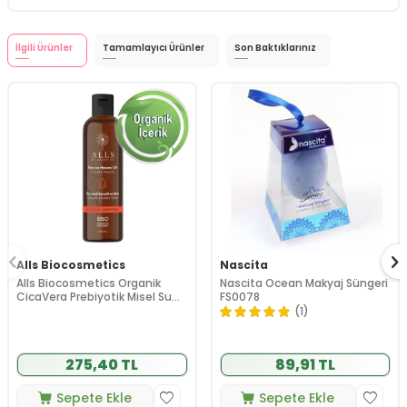
İlgili Ürünler
Tamamlayıcı Ürünler
Son Baktıklarınız
Alls Biocosmetics
Nascita
Alls Biocosmetics Organik
Nascita Ocean Makyaj Süngeri
CicaVera Prebiyotik Misel Su
FS0078
200 ml
(1)
275,40 TL
89,91 TL
Sepete Ekle
Sepete Ekle