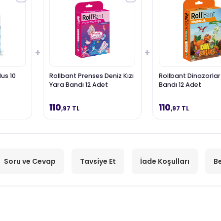
+
+
lus 10
Rollbant Prenses Deniz Kızı
Rollbant Dinazorlar
Yara Bandı 12 Adet
Bandı 12 Adet
110
110
,97 TL
,97 TL
Soru ve Cevap
Tavsiye Et
İade Koşulları
Be