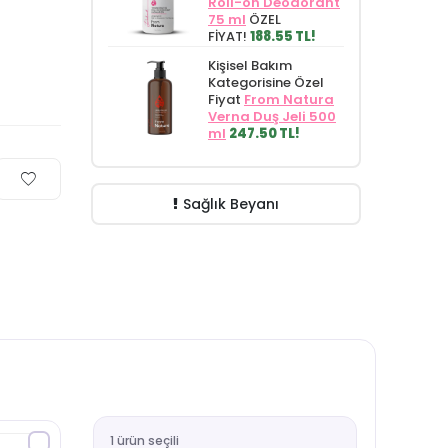
Roll-on Deodorant
75 ml
ÖZEL
FİYAT!
188.55 TL!
Kişisel Bakım
Kategorisine Özel
Fiyat
From Natura
Verna Duş Jeli 500
ml
247.50 TL!
Sağlık Beyanı
1 ürün seçili