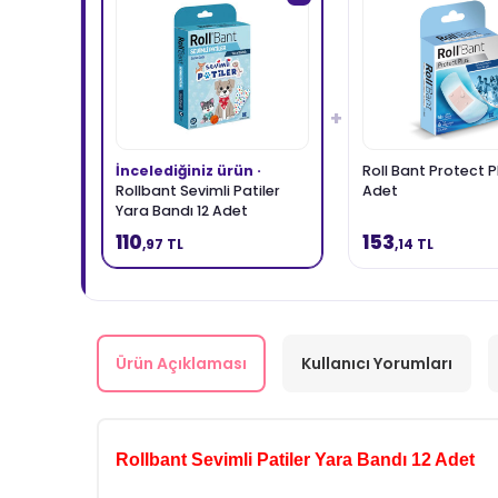
+
İncelediğiniz ürün ·
Roll Bant Protect P
Rollbant Sevimli Patiler
Adet
Yara Bandı 12 Adet
110
153
,97 TL
,14 TL
Ürün Açıklaması
Kullanıcı Yorumları
Rollbant Sevimli Patiler Yara Bandı 12 Adet