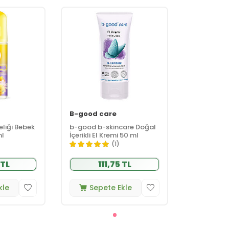
B-good care
eliği Bebek
b-good b-skincare Doğal
ml
İçerikli El Kremi 50 ml
(1)
 TL
111,75 TL
kle
Sepete Ekle