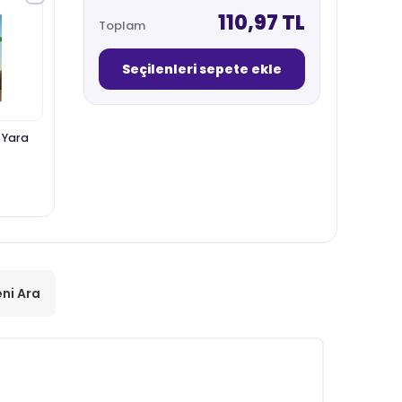
110,97 TL
Toplam
Seçilenleri sepete ekle
 Yara
ni Ara