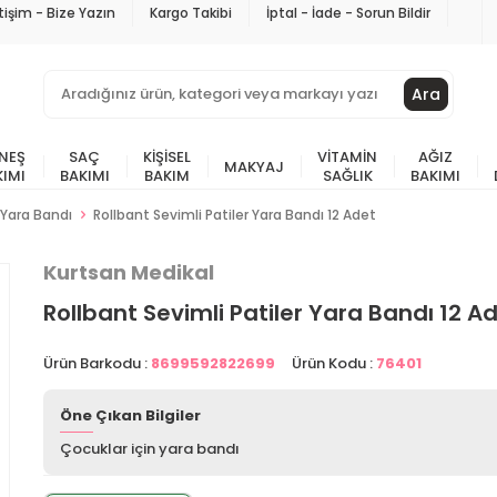
etişim - Bize Yazın
Kargo Takibi
İptal - İade - Sorun Bildir
Ara
NEŞ
SAÇ
KIŞISEL
VITAMIN
AĞIZ
MAKYAJ
KIMI
BAKIMI
BAKIM
SAĞLIK
BAKIMI
Yara Bandı
Rollbant Sevimli Patiler Yara Bandı 12 Adet
Kurtsan Medikal
Rollbant Sevimli Patiler Yara Bandı 12 A
Ürün Barkodu :
8699592822699
Ürün Kodu :
76401
Öne Çıkan Bilgiler
Çocuklar için yara bandı