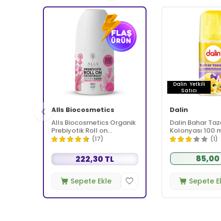
Dalin
Yetkili
Satıcı
Alls Biocosmetics
Dalin
Alls Biocosmetics Organik
Dalin Bahar Taz
Prebiyotik Roll on
Kolonyası 100 
Deodorant 75 ml -
(17)
(1)
Kadınlar İçin
85,00
222,30 TL
Sepete Ekle
Sepete E