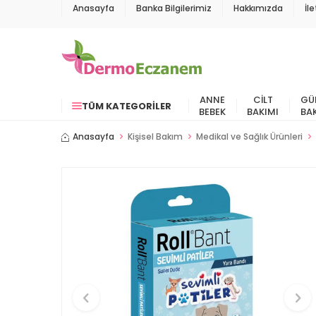
Anasayfa
Banka Bilgilerimiz
Hakkımızda
İl
ANNE
CILT
GÜ
TÜM KATEGORILER
BEBEK
BAKIMI
BA
Anasayfa
Kişisel Bakım
Medikal ve Sağlık Ürünleri