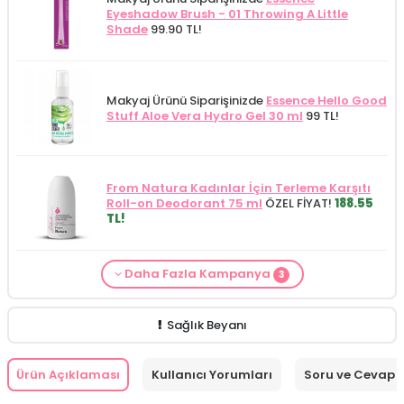
Eyeshadow Brush - 01 Throwing A Little
Shade
99.90 TL!
Makyaj Ürünü Siparişinizde
Essence Hello Good
Stuff Aloe Vera Hydro Gel 30 ml
99 TL!
From Natura Kadınlar İçin Terleme Karşıtı
Roll-on Deodorant 75 ml
ÖZEL FİYAT!
188.55
TL!
Daha Fazla Kampanya
3
Makyaj Kategorisine Özel Fiyat
İdea Derma
PuroBio
siparişlerinizde
Purobio Emily Face
Makyaj Ürünü Siparişinizde
İnnova Wash Gel
Glikolik Asit Yüz Yıkama Köpüğü 200
Sheet Mask - 15 ml (Promosyon Ürünü)
Purifying and Moisturizing Gel Cleanser 150
ml
279.50 TL!
HEDİYE!
ml
149.90 TL!
Sağlık Beyanı
Ürün Açıklaması
Kullanıcı Yorumları
Soru ve Cevap