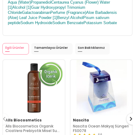
Aqua (Water)PropanediolCentaurea Cyanus (Flower) Water
[1]Alcohol [1]Guar Hydroxypropyl Trimonium
ChlorideGalactoarabinanPerfume (Fragrance)Aloe Barbadensis
(Aloe) Leaf Juice Powder [1]Benzyl AlcoholPisum sativum
peptideSodium HydroxideSodium BenzoatePotassium Sorbate
İlgili Ürünler
Tamamlayıcı Ürünler
Son Baktıklarınız
Alls Biocosmetics
Nascita
Alls Biocosmetics Organik
Nascita Ocean Makyaj Süngeri
CicaVera Prebiyotik Misel Su
FS0078