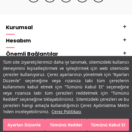
Kurumsal
Hesabım
Önemli Bağlantılar
Tüm site ziyaretçilerimizi daha iyi tanımak, sitemizdeki kullanıcı
Adres & İletişim
deneyimini kişiselleştirmek ve iyileştirmek için web sitemizde
çerezler kullanıyoruz. Çerez ayarlarınızı yönetmek için “Ayarları
Uygulamalarımız
Düzenle” seçeneğine veya rızanıza tabi tüm çerezlerin
kullanımını kabul etmek için “Tümünü Kabul Et” seçeneğine
veya rızanıza tabi tüm çerezleri reddetmek için “Tümünü
Reddet” seçeneğine tıklayabilirsiniz. Sitemizdeki çerezleri ve bu
çerezleri hangi amaçla kullandığımızı Çerez Aydınlatma Metni
’nden inceleyebilirsiniz.
Çerez Politikası
Ayarları Düzenle
Tümünü Reddet
Tümünü Kabul Et
SEPETE EKLE
HEMEN AL