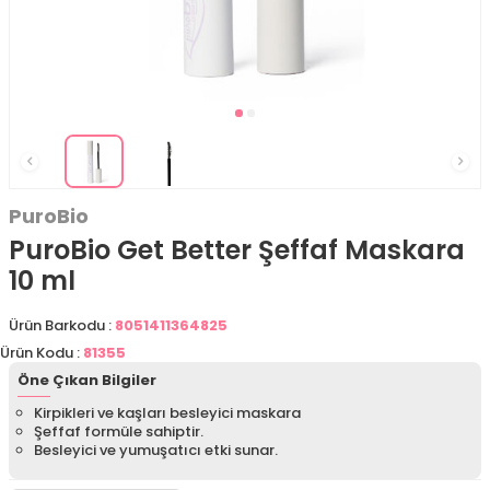
PuroBio
PuroBio Get Better Şeffaf Maskara
10 ml
Ürün Barkodu :
8051411364825
Ürün Kodu :
81355
Öne Çıkan Bilgiler
Kirpikleri ve kaşları besleyici maskara
Şeffaf formüle sahiptir.
Besleyici ve yumuşatıcı etki sunar.