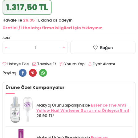
1.317,50 TL
Havale ile
26,35
TL daha az ödeyin.
Üretici / İthalatçı firma bilgileri için tıklayınız
ADET
Beğen
Listeye Ekle
Tavsiye Et
Yorum Yap
Fiyat Alarmı
Paylaş
Ürüne Özel Kampanyalar
Makyaj Ürünü Siparişinizde
Essence The Anti-
Yellow Nail Whitener Sararma Önleyici 8 ml
29.90 TL!
Makyaj Ürünü Siparişinizde
Essence