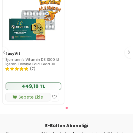
EasyVit
Sjomann’s Vitamin D3 1000 IU
İçeren Takviye Edici Gıda 30
Adet Çiğnenebilir Jel Form
(7)
449,10 TL
Sepete Ekle
E-Bülten Aboneliği