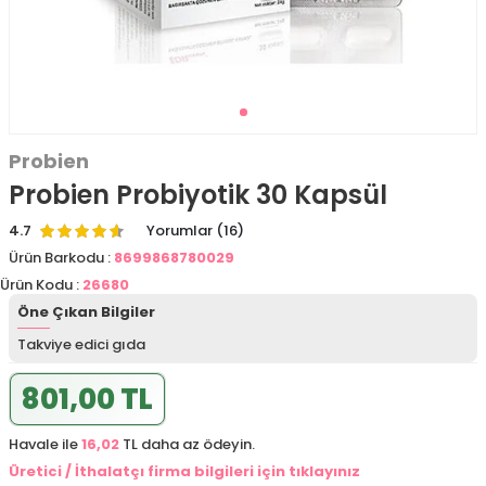
Probien
Probien Probiyotik 30 Kapsül
4.7
Yorumlar (16)
Ürün Barkodu :
8699868780029
Ürün Kodu :
26680
Öne Çıkan Bilgiler
Takviye edici gıda
801,00 TL
Havale ile
16,02
TL daha az ödeyin.
Üretici / İthalatçı firma bilgileri için tıklayınız