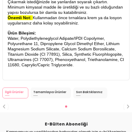
Çıkarmak istediğinizde ise yanlardan soyarak çıkartın.
Minimum kimyasal madde ile üretildiği ve su bazlı olduğundan
yapısı bozulursa bir damla su katabilirsiniz.
Önemli Not:
Kullanmadan önce tırnaklara krem ya da losyon
uygularsanız daha kolay soyabilirsiniz.
Ürün Bileşimi:
Water, Polydiethyleneglycol Adipate/IPDI Copolymer,
Polyurethane 11, Dipropylene Glycol Dimethyl Ether, Lithium
Magnesium Sodium Silicate, Calcium Sodium Borosilicate,
Titanium Dioxide (CI 77891), Silica, Synthetic Fluorphlogopite,
Ultramarines (CI 77007), Phenoxyethanol, Triethanolamine, CI
11680, Caprylic/Capric Triglyceride.
İlgili Ürünler
Tamamlayıcı Ürünler
Son Baktıklarınız
E-Bülten Aboneliği
Kampanya ve yeniliklerden haberdar olmak için e-bültenimize