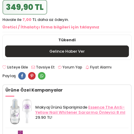
349,90 TL
Havale ile
7,00
TL daha az ödeyin.
Üretici / İthalatçı firma bilgileri için tıklayınız
Tükendi
Gelince Haber Ver
Listeye Ekle
Tavsiye Et
Yorum Yap
Fiyat Alarmı
Paylaş
Ürüne Özel Kampanyalar
Makyaj Ürünü Siparişinizde
Essence The Anti-
Yellow Nail Whitener Sararma Önleyici 8 ml
29.90 TL!