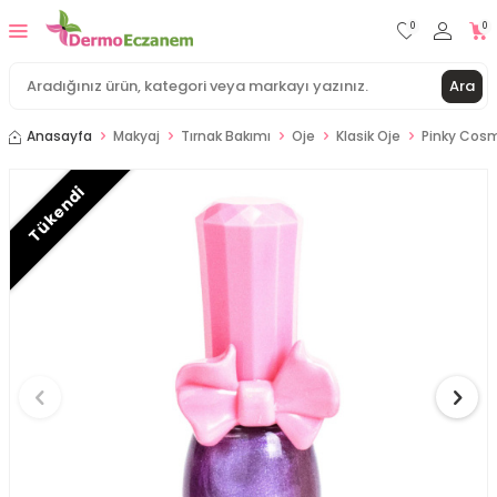
0
0
Ara
Anasayfa
Makyaj
Tırnak Bakımı
Oje
Klasik Oje
Pinky Cosme
Tükendi