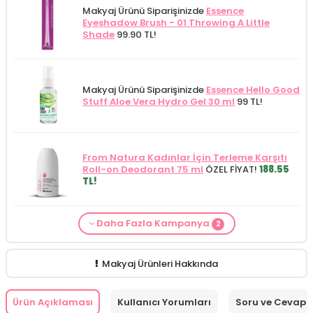
Makyaj Ürünü Siparişinizde
Essence
Eyeshadow Brush - 01 Throwing A Little
Shade
99.90 TL!
Makyaj Ürünü Siparişinizde
Essence Hello Good
Stuff Aloe Vera Hydro Gel 30 ml
99 TL!
From Natura Kadınlar İçin Terleme Karşıtı
Roll-on Deodorant 75 ml
ÖZEL FİYAT!
188.55
TL!
Daha Fazla Kampanya
2
Makyaj Kategorisine Özel Fiyat
İdea Derma
Makyaj Ürünü Siparişinizde
İnnova Wash Gel
Glikolik Asit Yüz Yıkama Köpüğü 200
Purifying and Moisturizing Gel Cleanser 150
ml
279.50 TL!
ml
149.90 TL!
Makyaj Ürünleri Hakkında
Ürün Açıklaması
Kullanıcı Yorumları
Soru ve Cevap