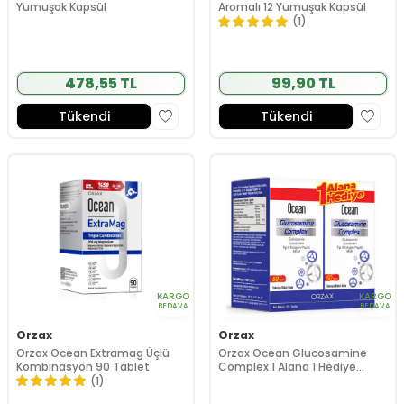
Yumuşak Kapsül
Aromalı 12 Yumuşak Kapsül
(1)
478,55 TL
99,90 TL
Tükendi
Tükendi
KARGO
KARGO
BEDAVA
BEDAVA
Orzax
Orzax
Orzax Ocean Extramag Üçlü
Orzax Ocean Glucosamine
Kombinasyon 90 Tablet
Complex 1 Alana 1 Hediye
Takviye Edici Gıda 120 Tablet
(1)