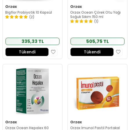
Orzax
Orzax
Bigflor Probiyotik 10 Kapsül
Orzax Ocean Çörek Otu Yağı
Soğuk Sıkım 150 ml
(2)
(1)
335,33 TL
505,75 TL
Tükendi
Tükendi
Orzax
Orzax
Orzax Ocean Hepalex 60
Orzax İmunol Pastil Portakal