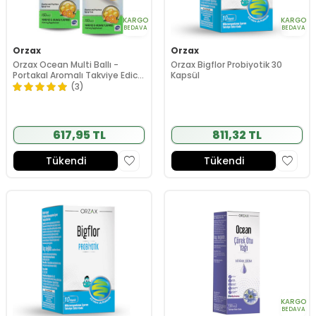
KARGO
KARGO
BEDAVA
BEDAVA
Orzax
Orzax
Orzax Ocean Multi Ballı -
Orzax Bigflor Probiyotik 30
Portakal Aromalı Takviye Edici
Kapsül
Şurup 150 ml 2.'si %50 İNDİRİMLİ
(3)
617,95 TL
811,32 TL
Tükendi
Tükendi
KARGO
BEDAVA