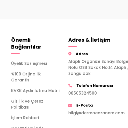
Önemli
Adres & İletişim
Bağlantılar
Adres
Alaplı Organize Sanayi Bölge
Üyelik Sözleşmesi
Nolu OSB Sokak No:14 Alaplı 
Zonguldak
%100 Orijinallik
Garantisi
Telefon Numarası
KVKK Aydınlatma Metni
08505324500
Gizlilik ve Çerez
E-Posta
Politikası
bilgi@dermoeczanem.com
İşlem Rehberi