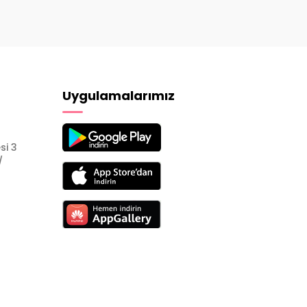
Uygulamalarımız
si 3
/