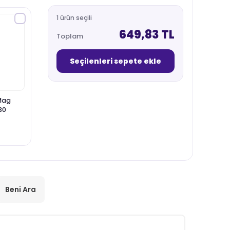
1 ürün seçili
649,83 TL
Toplam
Seçilenleri sepete ekle
Mag
30
Beni Ara