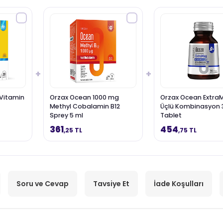
+
+
Vitamin
Orzax Ocean 1000 mg
Orzax Ocean Extra
Methyl Cobalamin B12
Üçlü Kombinasyon 
Sprey 5 ml
Tablet
361
454
,25 TL
,75 TL
Soru ve Cevap
Tavsiye Et
İade Koşulları