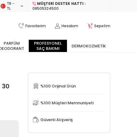
TR −
MÜŞTERI DESTEK HATTI :
TL
08505324500
0
0
Favorilerim
Hesabım
Sepetim
PARFÜM
PROFESYONEL
DERMOKOZMETIK
DEODORANT
SAÇ BAKIMI
 30
%100 Orijinal Ürün
%100 Müşteri Memnuniyeti
Güvenli Alışveriş