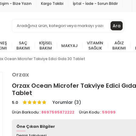
etişim - Bize Yazın
Kargo Takibi
İptal - İade - Sorun Bildir
Ara
NEŞ
SAÇ
KIŞISEL
VITAMIN
AĞIZ
MAKYAJ
KIMI
BAKIMI
BAKIM
SAĞLIK
BAKIMI
ax Ocean Microfer Takviye Edici Gıda 30 Tablet
Orzax
Orzax Ocean Microfer Takviye Edici Gıda
Tablet
Yorumlar (3)
5.0
Ürün Barkodu :
8697595872222
Ürün Kodu :
59099
Öne Çıkan Bilgiler
Demir takviyesi