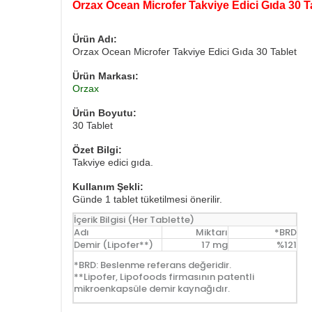
Orzax Ocean Microfer Takviye Edici Gıda 30 T
Ürün Adı:
Orzax Ocean Microfer Takviye Edici Gıda 30 Tablet
Ürün Markası:
Orzax
Ürün Boyutu:
30 Tablet
Özet Bilgi:
Takviye edici gıda.
Kullanım Şekli:
Günde 1 tablet tüketilmesi önerilir.
İçerik Bilgisi (Her Tablette)
Adı
Miktarı
*BRD
Demir (Lipofer**)
17 mg
%121
*BRD: Beslenme referans değeridir.
**Lipofer, Lipofoods firmasının patentli
mikroenkapsüle demir kaynağıdır.