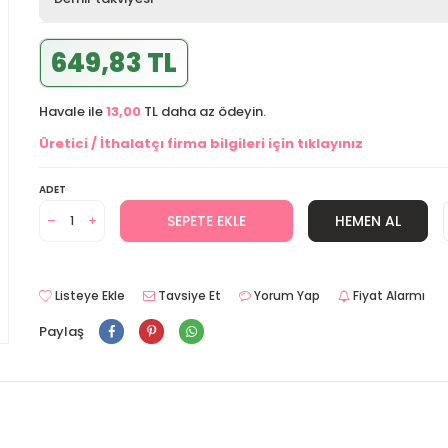
649,83 TL
Havale ile
13,00
TL daha az ödeyin.
Üretici / İthalatçı firma bilgileri için tıklayınız
ADET
SEPETE EKLE
HEMEN AL
Listeye Ekle
Tavsiye Et
Yorum Yap
Fiyat Alarmı
Paylaş