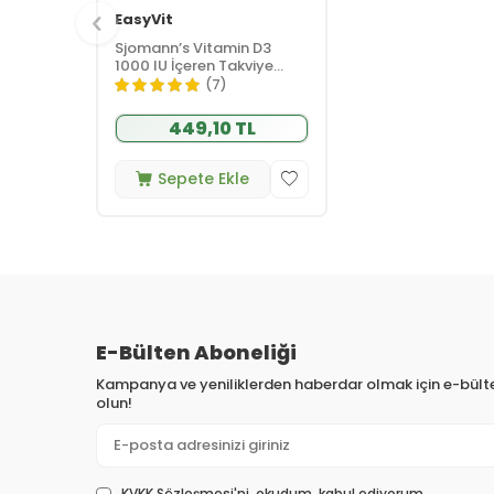
EasyVit
Sjomann’s Vitamin D3
1000 IU İçeren Takviye
Edici Gıda 30 Adet
(7)
Çiğnenebilir Jel Form
449,10 TL
Sepete Ekle
E-Bülten Aboneliği
Kampanya ve yeniliklerden haberdar olmak için e-bül
olun!
KVKK Sözleşmesi'ni
, okudum, kabul ediyorum.