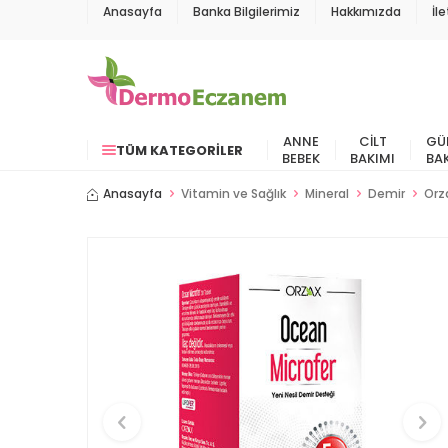
Anasayfa
Banka Bilgilerimiz
Hakkımızda
İl
ANNE
CILT
GÜ
TÜM KATEGORILER
BEBEK
BAKIMI
BA
Anasayfa
Vitamin ve Sağlık
Mineral
Demir
Orz