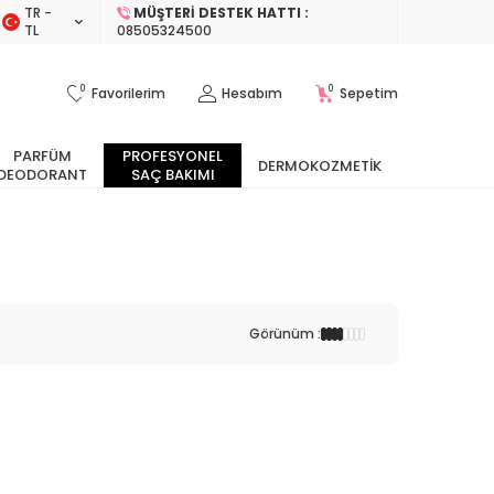
TR −
MÜŞTERI DESTEK HATTI :
TL
08505324500
0
0
Favorilerim
Hesabım
Sepetim
PARFÜM
PROFESYONEL
DERMOKOZMETIK
DEODORANT
SAÇ BAKIMI
Görünüm :