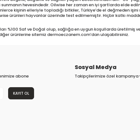
sini sunmanın hevesindedir. Oilwise her zaman en iyi şartlarda elde ed
lerce kişinin elleriyle topladığı bitkiler, Türkiye’de el değmeden işin
 Oilwise ürünleri hayvanlar üzerinde test edilmemiştir. Hiçbir katkı mad
ları %100 Saf ve Doğal olup, sağlığa en uygun koşullarda üretilmiş ve 
diğer ürünlerine sitemiz dermoeczanem.com’dan ulaşabilirsiniz.
Sosyal Medya
tenimize abone
Takipçilerimize özel kampanya v
KAYIT OL