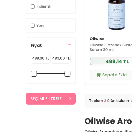
İndirimli
Yeni
Oilwise
Oilwise Gözenek Sıkıla
Fiyat
Serum 30 ml
488,14 TL
Sepete Ekle
SEÇIMI FILTRELE
Toplam
2
ürün bulunma
Oilwise Ar
Oilwise Aromaterapi ilham