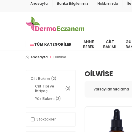
Anasayfa
Banka Bilgilerimiz
Hakkımızda
İl
ANNE
CILT
GÜ
TÜM KATEGORILER
BEBEK
BAKIMI
BA
Anasayfa
Oilwise
OILWISE
Cilt Bakımı
(2)
Cilt Tipi ve
(2)
İhtiyaç
Yüz Bakımı
(2)
Stoktakiler