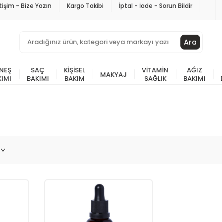
etişim - Bize Yazın
Kargo Takibi
İptal - İade - Sorun Bildir
Ara
NEŞ
SAÇ
KIŞISEL
VITAMIN
AĞIZ
MAKYAJ
KIMI
BAKIMI
BAKIM
SAĞLIK
BAKIMI