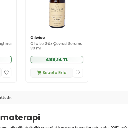
Oilwise
ştırıcı
Oilwise Göz Çevresi Serumu
30 ml
488,14 TL
Sepete Ekle
ktadır.
omaterapi
ını bilgelik, doğallık ve sağlıklı yaşam becerilerinden alır. "Oil" yağ