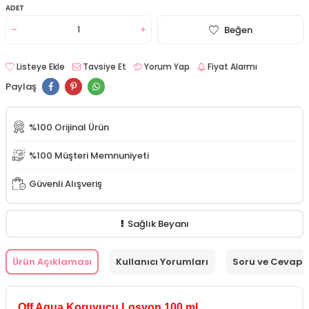
ADET
Beğen
Listeye Ekle
Tavsiye Et
Yorum Yap
Fiyat Alarmı
Paylaş
%100 Orijinal Ürün
%100 Müşteri Memnuniyeti
Güvenli Alışveriş
Sağlık Beyanı
Ürün Açıklaması
Kullanıcı Yorumları
Soru ve Cevap
Off Aqua Koruyucu Losyon 100 ml