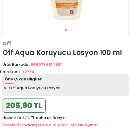
Off
Off Aqua Koruyucu Losyon 100 ml
Ürün Barkodu :
8690784814881
Ürün Kodu :
72780
Öne Çıkan Bilgiler
Off Aqua Koruyucu Losyon
205,90 TL
Havale ile
4,12
TL daha az ödeyin.
Üretici / İthalatçı firma bilgileri için tıklayınız