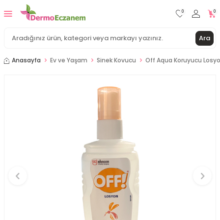
0
0
Ara
Anasayfa
Ev ve Yaşam
Sinek Kovucu
Off Aqua Koruyucu Losyo