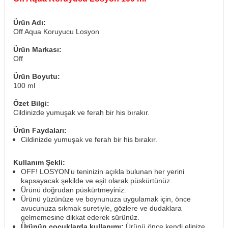
Ürün Adı:
Off Aqua Koruyucu Losyon
Ürün Markası:
Off
Ürün Boyutu:
100 ml
Özet Bilgi:
Cildinizde yumuşak ve ferah bir his bırakır.
Ürün Faydaları:
Cildinizde yumuşak ve ferah bir his bırakır.
Kullanım Şekli:
OFF! LOSYON'u teninizin açıkla bulunan her yerini
kapsayacak şekilde ve eşit olarak püskürtünüz.
Ürünü doğrudan püskürtmeyiniz.
Ürünü yüzünüze ve boynunuza uygulamak için, önce
avucunuza sıkmak suretiyle, gözlere ve dudaklara
gelmemesine dikkat ederek sürünüz.
Ürünün çocuklarda kullanımı:
Ürünü önce kendi elinize