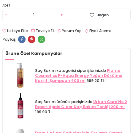
ADET
Beğen
Listeye Ekle
Tavsiye Et
Yorum Yap
Fiyat Alarmı
Paylaş
Ürüne Özel Kampanyalar
Saç Bakım kategorisi siparişlerinizde
Plante
Cosmetics P-Aqua Energy Yoğun Dökülme
Karşıtı Şampuan 400 ml
599.20 TL!
Saç Bakım ürünü siparişinizde
Urban Care No 2
Expert Apple Cider Saç Bakım Toniği 200 ml
199.90 TL
From Natura Kadınlar İçin Terleme Karşıtı