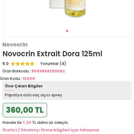
Novocrin
Novocrin Extrait Dora 125ml
5.0
Yorumlar (4)
Ürün Barkodu :
8699868290092
Ürün Kodu :
12409
Öne Çıkan Bilgiler
Papatya özlü saç açıcı sprey
360,00 TL
Havale ile
7,20
TL daha az ödeyin.
Üretici / İthalatçı firma bilgileri için tıklayınız