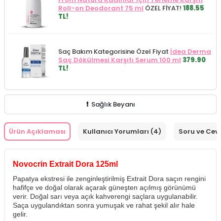
Roll-on Deodorant 75 ml
ÖZEL FİYAT!
188.55
TL!
Saç Bakım Kategorisine Özel Fiyat
İdea Derma
Saç Dökülmesi Karşıtı Serum 100 ml
379.90
TL!
Sağlık Beyanı
Ürün Açıklaması
Kullanıcı Yorumları (4)
Soru ve Cev
Novocrin Extrait Dora 125ml
Papatya ekstresi ile zenginleştirilmiş Extrait Dora saçın rengini
hafifçe ve doğal olarak açarak güneşten açılmış görünümü
verir. Doğal sarı veya açık kahverengi saçlara uygulanabilir.
Saça uygulandıktan sonra yumuşak ve rahat şekil alır hale
gelir.