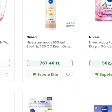
KARGO
BEDAVA
Nivea
Nivea
tı Yüz
Nivea Luminous 630 Anti
Nivea Aqua Ros
Spot Spf 30 CC Krem Orta
Karşıtı Gündü
Ton 40 ml
50 ml
787,46 TL
562,
Sepete Ekle
Sepete