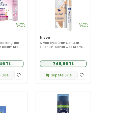
KARGO
KARGO
BEDAVA
BEDAVA
Nivea
e Kırışıklık
Nivea Hyaluron Cellular
z Bakım Kremi
Filler 3in1 Renkli Göz Kremi
Orta Ton 4 ml
46 TL
749,96 TL
 Ekle
Sepete Ekle