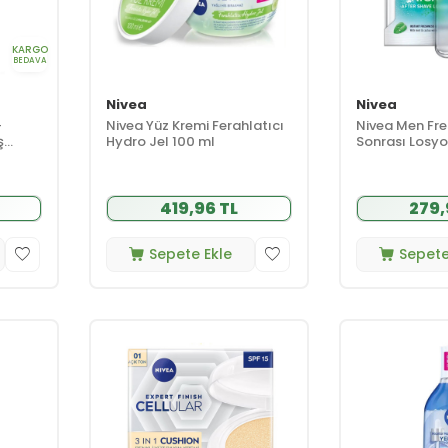
KARGO
BEDAVA
Nivea
Nivea
+
Nivea Yüz Kremi Ferahlatıcı
Nivea Men Fre
ş
Hydro Jel 100 ml
Sonrası Losyo
ml
419,96 TL
279,
Sepete Ekle
Sepete