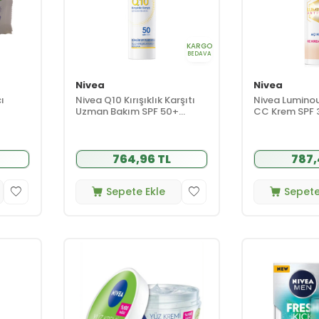
KARGO
BEDAVA
Nivea
Nivea
ı
Nivea Q10 Kırışıklık Karşıtı
Nivea Luminou
Uzman Bakım SPF 50+
CC Krem SPF 3
arma
Gündüz Bakım Kremi 40 ml
Nemlendirici 
764,96 TL
787,
Sepete Ekle
Sepete