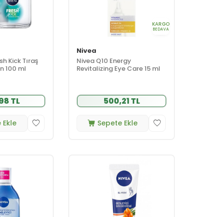
KARGO
BEDAVA
Nivea
sh Kick Tıraş
Nivea Q10 Energy
n 100 ml
Revitalizing Eye Care 15 ml
98 TL
500,21 TL
 Ekle
Sepete Ekle