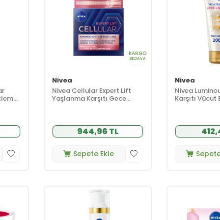
KARGO
BEDAVA
Nivea
Nivea
ar
Nivea Cellular Expert Lift
Nivea Luminou
zleme
Yaşlanma Karşıtı Gece
Karşıtı Vücut
Kremi 50 ml
200 ml
944,96 TL
412,
Sepete Ekle
Sepete