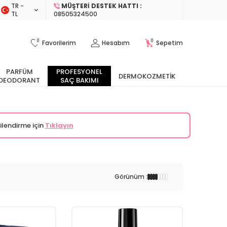
TR −
MÜŞTERI DESTEK HATTI :
TL
08505324500
0
0
Favorilerim
Hesabım
Sepetim
PARFÜM
PROFESYONEL
DERMOKOZMETIK
DEODORANT
SAÇ BAKIMI
ilendirme için
Tıklayın
Görünüm :