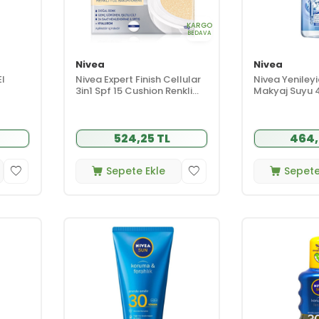
KARGO
BEDAVA
Nivea
Nivea
El
Nivea Expert Finish Cellular
Nivea Yenileyi
3in1 Spf 15 Cushion Renkli
Makyaj Suyu 
Yüz Kremi 15 gr Açık Ton
524,25 TL
464,
Sepete Ekle
Sepete