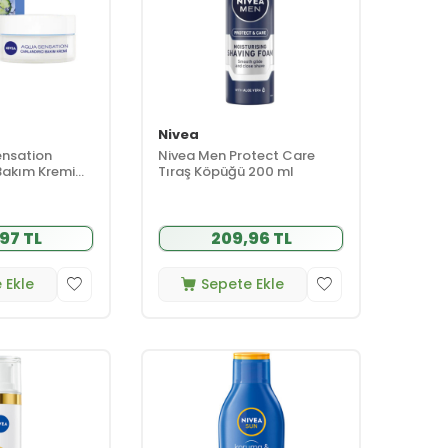
Nivea
ensation
Nivea Men Protect Care
Bakım Kremi
Tıraş Köpüğü 200 ml
 Ciltler 50 ml
97 TL
209,96 TL
 Ekle
Sepete Ekle