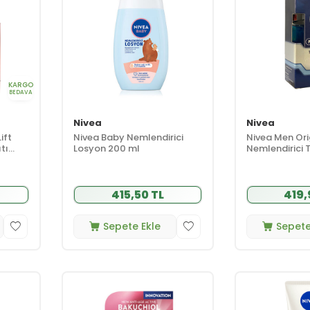
KARGO
BEDAVA
Nivea
Nivea
ift
Nivea Baby Nemlendirici
Nivea Men Ori
tı
Losyon 200 ml
Nemlendirici 
Losyon 100mL
415,50 TL
419,
Sepete Ekle
Sepete