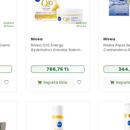
KARGO
KARGO
BEDAVA
BEDAVA
Nivea
Nivea
 Kremi
Nivea Q10 Energy
Nivea Aqua S
Aydınlatıcı Gündüz Bakım
Canlandırıcı 
Kremi 50 ml
Normal/Karma
786,75 TL
344,
Sepete Ekle
Sepete