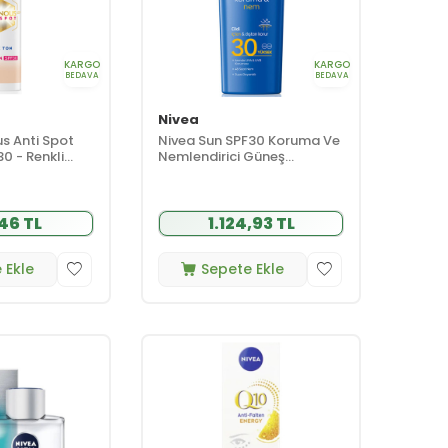
KARGO
KARGO
BEDAVA
BEDAVA
Nivea
s Anti Spot
Nivea Sun SPF30 Koruma Ve
0 - Renkli
Nemlendirici Güneş
Açık Ton 40 ml
Koruyucu Vücut Losyonu
200 ml
46 TL
1.124,93 TL
 Ekle
Sepete Ekle