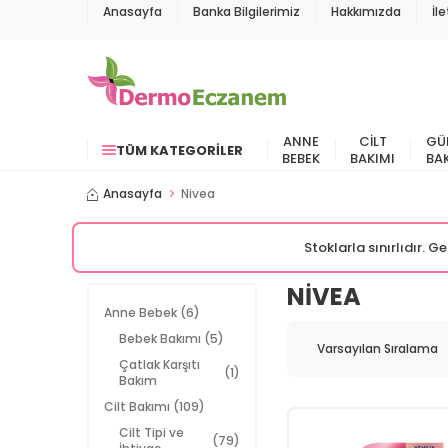
Anasayfa
Banka Bilgilerimiz
Hakkımızda
İl
ANNE
CILT
GÜ
TÜM KATEGORILER
BEBEK
BAKIMI
BA
Anasayfa
Nivea
Stoklarla sınırlıdır. 
NIVEA
Anne Bebek
(6)
Bebek Bakımı
(5)
Çatlak Karşıtı
(1)
Bakım
Cilt Bakımı
(109)
Cilt Tipi ve
(79)