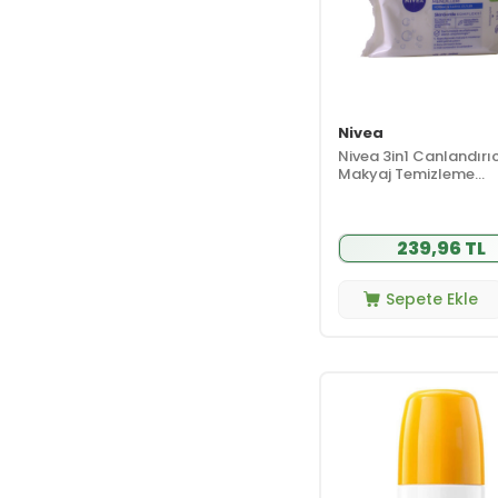
Bioxcin
(96)
Blistex
(12)
Bloomy By Nature
(23)
Nivea
Bolca
(8)
Nivea 3in1 Canlandırıc
Bübchen
(37)
Makyaj Temizleme
Mendilleri (Normal K
BugaLab
(16)
Ciltler) 25 Adet
Burberry
(7)
239,96 TL
Burts Bees
(43)
Capicade
(49)
Sepete Ekle
CARINE
(18)
Carmex
(7)
Caudalie
(133)
CeceMed
(27)
Celenes By
Sweden
(69)
Cerave
(41)
Christian Breton