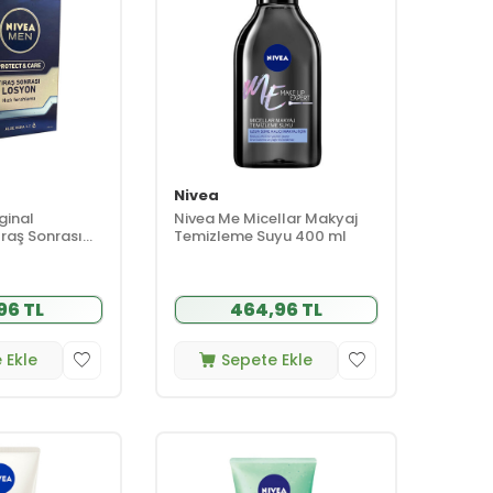
Nivea
ginal
Nivea Me Micellar Makyaj
Traş Sonrası
Temizleme Suyu 400 ml
96 TL
464,96 TL
 Ekle
Sepete Ekle