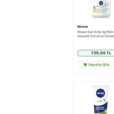
(75)
Claderm
(23)
Clara Hygienics
(26)
Nivea
Clinique
(188)
Nivea Sun Kids Spf50
Colastin
(5)
Hassas Koruma Güne
Koruyucu Roll-on 50 
Colgate
(9)
Color Soin
(36)
735,00 TL
Comilaç
(6)
Conalt
(50)
Sepete Ekle
Corega
(8)
Cosmed
(87)
Cosmogenesis
Labs
(36)
Cosrx
(31)
Cover Hair
(10)
Cream Co.
(62)
Cronos Pharma