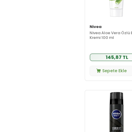
(6)
Curaprox
(73)
Curesona
(6)
Dailyshot
(11)
Nivea
Dalba
(25)
Nivea Aloe Vera Özlü 
Kremi 100 ml
Dalin
(42)
Darphin
(55)
Davines
(182)
145,87 TL
Day2Day
(20)
Sepete Ekle
Dead Sea Beyond
(9)
Dead Sea Spa
Magik
(22)
Densa Essential
(93)
Dentaid
(6)
DentaSave
(9)
Dentiste
(52)
Deotak
(8)