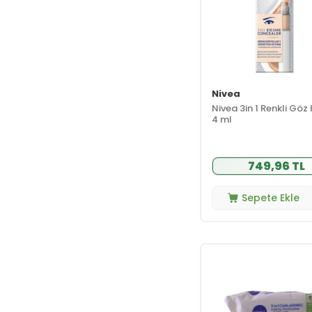
(9)
Beauty Omelette
(26)
Beaver
(39)
Bebak
(6)
Nivea
Bepanthol
(29)
Nivea 3in 1 Renkli Göz
Best Pharma
(12)
4 ml
Bibimcos
(24)
Bio Oil
(11)
749,96 TL
Biobaby
(10)
Bioblas
(24)
Sepete Ekle
Bioder
(12)
Bioderma
(151)
Biolane
(39)
Bionaturca
(33)
BioNike
(84)
Bionnex
(43)
BioSmile
(6)