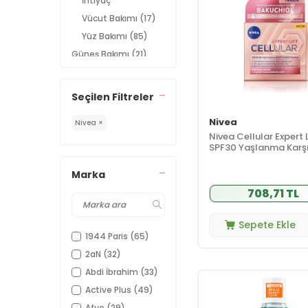
İhtiyaç
Vücut Bakımı
(17)
Yüz Bakımı
(85)
Güneş Bakımı
(21)
After Sun Güneş
(1)
Sonrası Bakım
Seçilen Filtreler
Bronzlaştırıcı
(3)
Çocuk Güneş
Nivea
Nivea ×
(4)
Kremi
Nivea Cellular Expert L
SPF30 Yaşlanma Karşı
Yüz Güneş
(7)
Gündüz Kremi 50 ml
Kremi
Marka
Vücut Güneş
(10)
Kremi
708,71 TL
Kişisel Bakım
(28)
Duş ve Banyo
Sepete Ekle
(5)
Ürünleri
1944 Paris
(65)
El ve Ayak
2aN
(32)
(7)
Bakımı
Abdi İbrahim
(33)
Erkek Bakım
(18)
Active Plus
(49)
Makyaj
(17)
Afye
(29)