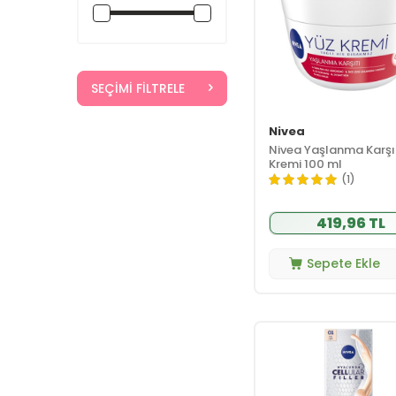
Arotolia
(46)
Assos İlaç
(51)
Aurelia Geneve
(30)
SEÇIMI FILTRELE
Aveeno
(25)
Avene
(125)
Nivea
b-good
(7)
Nivea Yaşlanma Karşı
B-good care
(36)
Kremi 100 ml
(1)
Babe
(87)
Babyton
(66)
419,96 TL
Bahar Babacan
(11)
Sepete Ekle
Bailleul
Dermatoloji
(10)
Barbaris
(19)
Barulab
(30)
Batiste
(13)
Beamarry
(24)
Beauty İnsideout