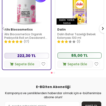
Dalin
Yetkili
Satıcı
Alls Biocosmetics
Dalin
Alls Biocosmetics Organik
Dalin Bahar Tazeliği Bebek
Prebiyotik Roll on Deodorant
Kolonyası 100 ml
75 ml - Kadınlar İçin
(17)
(1)
85,00 TL
222,30 TL
Sepete Ekle
Sepete Ekle
E-Bülten Aboneliği
Kampanya ve yeniliklerden haberdar olmak için e-bültenimize
abone olun!
KAYIT OL