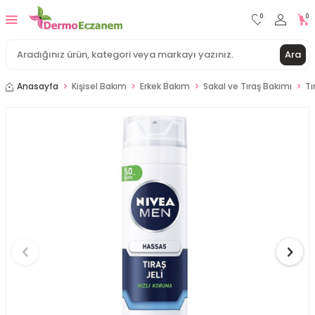
0
0
Ara
Anasayfa
Kişisel Bakım
Erkek Bakım
Sakal ve Tıraş Bakımı
Tı