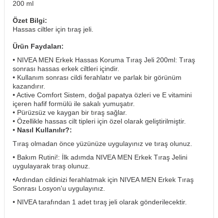
200 ml
Özet Bilgi:
Hassas ciltler için tıraş jeli.
Ürün Faydaları:
• NIVEA MEN Erkek Hassas Koruma Tıraş Jeli 200ml: Tıraş
sonrası hassas erkek ciltleri içindir.
• Kullanım sonrası cildi ferahlatır ve parlak bir görünüm
kazandırır.
• Active Comfort Sistem, doğal papatya özleri ve E vitamini
içeren hafif formülü ile sakalı yumuşatır.
• Pürüzsüz ve kaygan bir tıraş sağlar.
• Özellikle hassas cilt tipleri için özel olarak geliştirilmiştir.
•
Nasıl Kullanılır?:
Tıraş olmadan önce yüzünüze uygulayınız ve tıraş olunuz.
• Bakım Rutini!: İlk adımda NIVEA MEN Erkek Tıraş Jelini
uygulayarak tıraş olunuz.
•
Ardından cildinizi ferahlatmak için NIVEA MEN Erkek Tıraş
Sonrası Losyon'u uygulayınız.
• NIVEA tarafından 1 adet tıraş jeli olarak gönderilecektir.