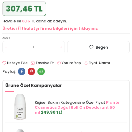
307,46 TL
Havale ile
6,15
TL daha az ödeyin.
Üretici / İthalatçı firma bilgileri için tıklayınız
ADET
Beğen
Listeye Ekle
Tavsiye Et
Yorum Yap
Fiyat Alarmı
Paylaş
Ürüne Özel Kampanyalar
Kişisel Bakım Kategorisine Özel Fiyat
Plante
Cosmetics Doğal Roll On Deodorant 50
ml
249.90 TL!