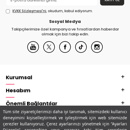
KVKK Sözleşmesi'ni
, okudum, kabul ediyorum.
Sosyal Medya
Takipçilerimize özel kampanya ve fırsatlardan haberdar
olmak için bizi takip edin.
Kurumsal
Hesabım
Önemli Bağlantılar
Tüm site ziyaretçilerimizi daha iyi tanımak, sitemizdeki kullanıcı
Adres & İletişim
deneyimini kişiselleştirmek ve iyileştirmek için web sitemizde
çerezler kullanıyoruz. Çerez ayarlarınızı yönetmek için “Ayarları
Uygulamalarımız
Düzenle” seçeneğine veya rızanıza tabi tüm çerezlerin