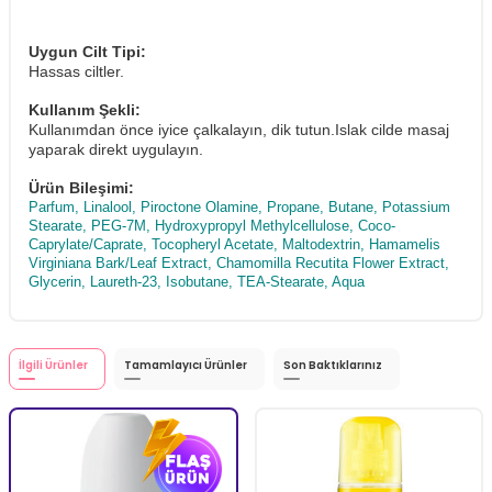
Uygun Cilt Tipi:
Hassas ciltler.
Kullanım Şekli:
Kullanımdan önce iyice çalkalayın, dik tutun.Islak cilde masaj
yaparak direkt uygulayın.
Ürün Bileşimi:
Parfum, Linalool, Piroctone Olamine, Propane, Butane, Potassium
Stearate, PEG-7M, Hydroxypropyl Methylcellulose, Coco-
Caprylate/Caprate, Tocopheryl Acetate, Maltodextrin, Hamamelis
Virginiana Bark/Leaf Extract, Chamomilla Recutita Flower Extract,
Glycerin, Laureth-23, Isobutane, TEA-Stearate, Aqua
İlgili Ürünler
Tamamlayıcı Ürünler
Son Baktıklarınız