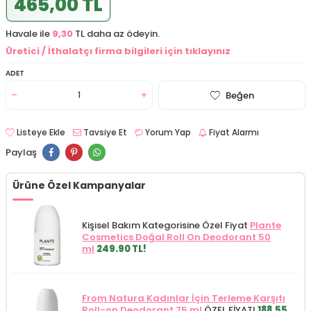
465,00 TL
Havale ile
9,30
TL daha az ödeyin.
Üretici / İthalatçı firma bilgileri için tıklayınız
ADET
Beğen
Listeye Ekle
Tavsiye Et
Yorum Yap
Fiyat Alarmı
Paylaş
Ürüne Özel Kampanyalar
Kişisel Bakım Kategorisine Özel Fiyat
Plante
Cosmetics Doğal Roll On Deodorant 50
ml
249.90 TL!
From Natura Kadınlar İçin Terleme Karşıtı
Roll-on Deodorant 75 ml
ÖZEL FİYAT!
188.55