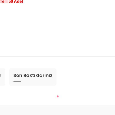
elli 50 Adet
r
Son Baktıklarınız