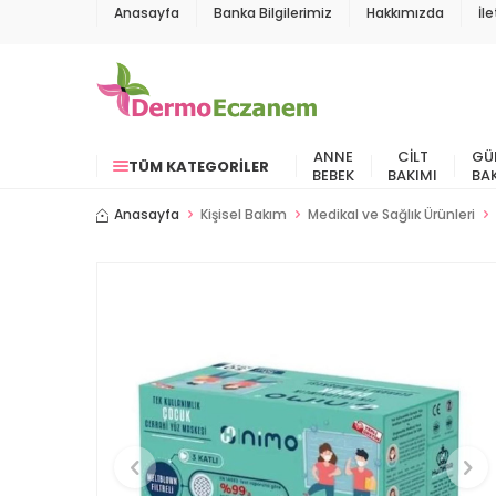
Anasayfa
Banka Bilgilerimiz
Hakkımızda
İl
ANNE
CILT
GÜ
TÜM KATEGORILER
BEBEK
BAKIMI
BA
Anasayfa
Kişisel Bakım
Medikal ve Sağlık Ürünleri