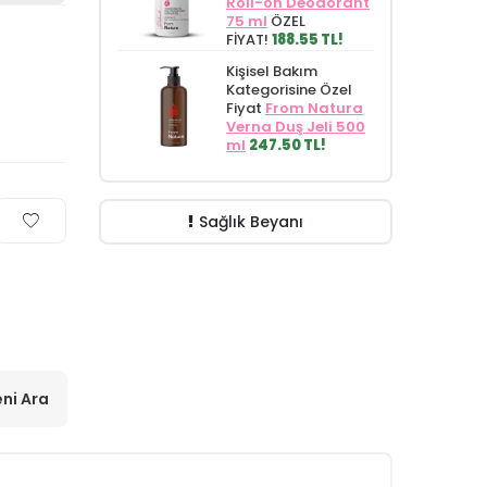
Roll-on Deodorant
75 ml
ÖZEL
FİYAT!
188.55 TL!
Kişisel Bakım
Kategorisine Özel
Fiyat
From Natura
Verna Duş Jeli 500
ml
247.50 TL!
Sağlık Beyanı
ni Ara