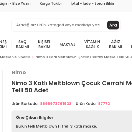
etişim - Bize Yazın
Kargo Takibi
İptal - İade - Sorun Bildir
Ara
NEŞ
SAÇ
KIŞISEL
VITAMIN
AĞIZ
MAKYAJ
KIMI
BAKIMI
BAKIM
SAĞLIK
BAKIMI
Maske ve Siperlik
Nimo 3 Katlı Meltblown Çocuk Cerrahi Maske Telli 50 
Nimo
Nimo 3 Katlı Meltblown Çocuk Cerrahi 
Telli 50 Adet
Ürün Barkodu :
8698973761923
Ürün Kodu :
87772
Öne Çıkan Bilgiler
Burun telli Meltblown filtreli 3 katlı maske.