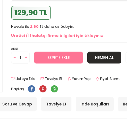
129,90 TL
Havale ile
2,60
TL daha az ödeyin.
Üretici / İthalatçı firma bilgileri için tıklayınız
ADET
SEPETE EKLE
HEMEN AL
Listeye Ekle
Tavsiye Et
Yorum Yap
Fiyat Alarmı
Paylaş
Soru ve Cevap
Tavsiye Et
İade Koşulları
Be