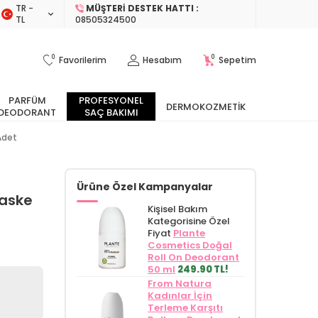
TR −
MÜŞTERI DESTEK HATTI :
TL
08505324500
0
0
Favorilerim
Hesabım
Sepetim
PARFÜM
PROFESYONEL
DERMOKOZMETIK
DEODORANT
SAÇ BAKIMI
Adet
Ürüne Özel Kampanyalar
Maske
Kişisel Bakım
Kategorisine Özel
Fiyat
Plante
Cosmetics Doğal
Roll On Deodorant
50 ml
249.90 TL!
From Natura
Kadınlar İçin
Terleme Karşıtı