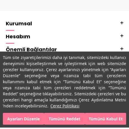
Kurumsal
Hesabım
Önemli Bağlantılar
Tüm site ziyaretçilerimizi daha iyi tanımak, sitemizdeki kullanıcı
Adres & İletişim
deneyimini kişiselleştirmek ve iyileştirmek için web sitemizde
çerezler kullanıyoruz. Çerez ayarlarınızı yönetmek için “Ayarları
Uygulamalarımız
Düzenle” seçeneğine veya rızanıza tabi tüm çerezlerin
kullanımını kabul etmek için “Tümünü Kabul Et” seçeneğine
veya rızanıza tabi tüm çerezleri reddetmek için “Tümünü
Reddet” seçeneğine tıklayabilirsiniz. Sitemizdeki çerezleri ve bu
çerezleri hangi amaçla kullandığımızı Çerez Aydınlatma Metni
’nden inceleyebilirsiniz.
Çerez Politikası
Ayarları Düzenle
Tümünü Reddet
Tümünü Kabul Et