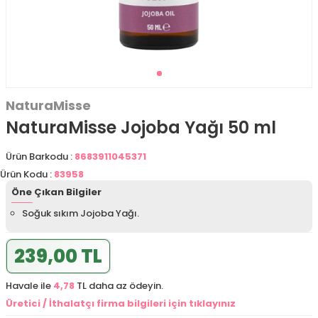
NaturaMisse
NaturaMisse Jojoba Yağı 50 ml
Ürün Barkodu :
8683911045371
Ürün Kodu :
83958
Öne Çıkan Bilgiler
Soğuk sıkım Jojoba Yağı.
239,00 TL
Havale ile
4,78
TL daha az ödeyin.
Üretici / İthalatçı firma bilgileri için tıklayınız