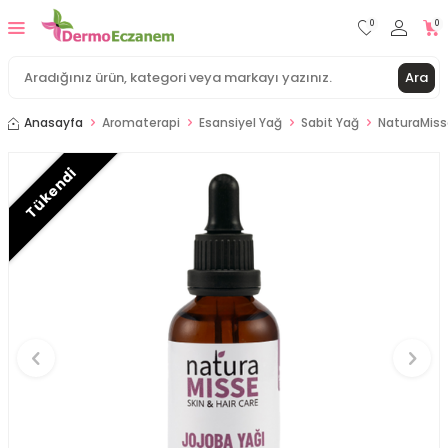
0
0
Ara
Anasayfa
Aromaterapi
Esansiyel Yağ
Sabit Yağ
NaturaMiss
Tükendi