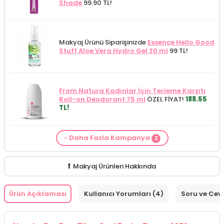
Shade
99.90 TL!
Makyaj Ürünü Siparişinizde
Essence Hello Good
Stuff Aloe Vera Hydro Gel 30 ml
99 TL!
From Natura Kadınlar İçin Terleme Karşıtı
Roll-on Deodorant 75 ml
ÖZEL FİYAT!
188.55
TL!
Daha Fazla Kampanya
2
Makyaj Kategorisine Özel Fiyat
İdea Derma
Makyaj Ürünü Siparişinizde
İnnova Wash Gel
Glikolik Asit Yüz Yıkama Köpüğü 200
Purifying and Moisturizing Gel Cleanser 150
ml
279.50 TL!
ml
149.90 TL!
Makyaj Ürünleri Hakkında
Ürün Açıklaması
Kullanıcı Yorumları (4)
Soru ve Cev