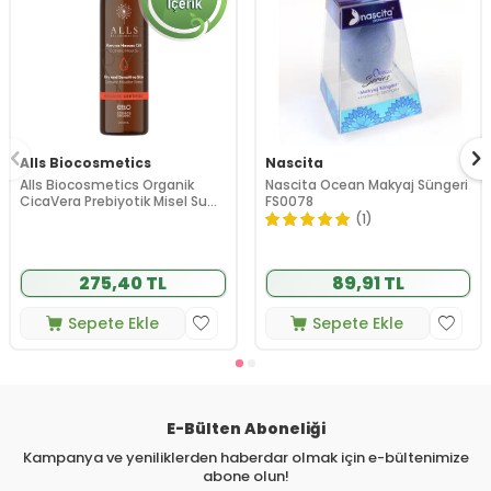
Alls Biocosmetics
Nascita
Alls Biocosmetics Organik
Nascita Ocean Makyaj Süngeri
CicaVera Prebiyotik Misel Su
FS0078
200 ml
(1)
275,40 TL
89,91 TL
Sepete Ekle
Sepete Ekle
E-Bülten Aboneliği
Kampanya ve yeniliklerden haberdar olmak için e-bültenimize
abone olun!