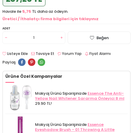
Havale ile
5,75
TL daha az ödeyin.
Üretici / İthalatçı firma bilgileri için tıklayınız
ADET
Beğen
Listeye Ekle
Tavsiye Et
Yorum Yap
Fiyat Alarmı
Paylaş
Ürüne Özel Kampanyalar
Makyaj Ürünü Siparişinizde
Essence The Anti-
Yellow Nail Whitener Sararma Önleyici 8 ml
29.90 TL!
Makyaj Ürünü Siparişinizde
Essence
Eyeshadow Brush - 01 Throwing A Little