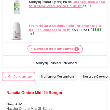
Makyaj Ürünü Siparişinizde
Essence Hello Good
Stuff Aloe Vera Hydro Gel 30 ml
99 TL!
From Natura Kadınlar İçin Terleme Karşıtı
Roll-on Deodorant 75 ml
ÖZEL FİYAT!
188.55
TL!
Daha Fazla Kampanya
2
Makyaj Kategorisine Özel Fiyat
İdea Derma
Makyaj Ürünü Siparişinizde
İnnova Wash Gel
Glikolik Asit Yüz Yıkama Köpüğü 200
Purifying and Moisturizing Gel Cleanser 150
ml
279.50 TL!
ml
149.90 TL!
Makyaj Ürünleri Hakkında
Ürün Açıklaması
Kullanıcı Yorumları
Soru ve Cevap
Nascita Ombre Midi 2li Sünger
Ürün Adı:
Nascita Ombre Midi 2li Sünger