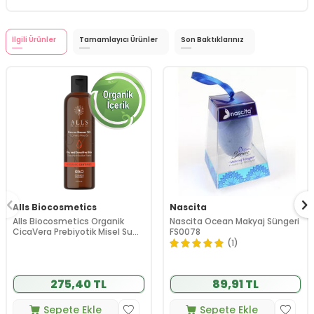
İlgili Ürünler
Tamamlayıcı Ürünler
Son Baktıklarınız
Alls Biocosmetics
Nascita
Alls Biocosmetics Organik
Nascita Ocean Makyaj Süngeri
CicaVera Prebiyotik Misel Su
FS0078
200 ml
(1)
275,40 TL
89,91 TL
Sepete Ekle
Sepete Ekle