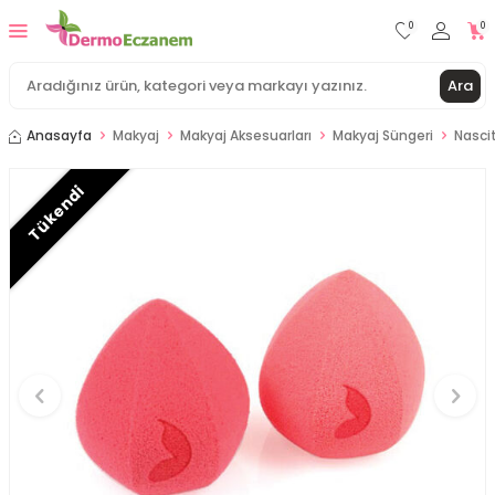
0
0
Ara
Anasayfa
Makyaj
Makyaj Aksesuarları
Makyaj Süngeri
Nasci
Tükendi