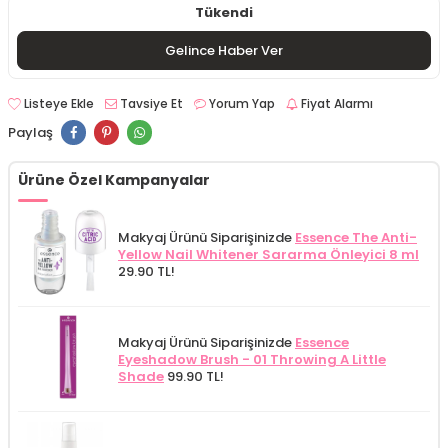
Tükendi
Gelince Haber Ver
Listeye Ekle
Tavsiye Et
Yorum Yap
Fiyat Alarmı
Paylaş
Ürüne Özel Kampanyalar
Makyaj Ürünü Siparişinizde
Essence The Anti-
Yellow Nail Whitener Sararma Önleyici 8 ml
29.90 TL!
Makyaj Ürünü Siparişinizde
Essence
Eyeshadow Brush - 01 Throwing A Little
Shade
99.90 TL!