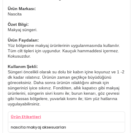
Ürün Markası:
Nascita
Özet Bilgi:
Makyaj süngeri.
Ürün Faydaları:
Yüz bölgesine makyaj ürünlerinin uygulanmasında kullanılır.
Tüm cilt tipleri için uygundur. Kauçuk hammaddesi içermez.
Kokusuzdur.
Kullanım Şekli:
Süngeri öncelikli olarak su dolu bir kabın içine koyunuz ve 1 -2
dk kadar ıslatınız. Ürünün zaman geçtikçe büyüdüğünü
göreceksiniz. Daha sonra ürünün ıslaklığını almak için
süngerinizi iyice sıkınız. ​Fondöten, allık kapatıcı gibi makyaj
ürünlerini, süngerin sivri kısmı ile; burun kenarı, göz çevresi
gibi hassas bölgelere, yuvarlak kısmı ile; tüm yüz hatlarına
uygulayabilirsiniz.
Ürün Etiketleri
nascita makyaj aksesuarları