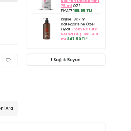
Roll-on Deodorant
75 ml
ÖZEL
FİYAT!
188.55 TL!
Kişisel Bakım
Kategorisine Özel
Fiyat
From Natura
Verna Duş Jeli 500
ml
247.50 TL!
Sağlık Beyanı
ni Ara