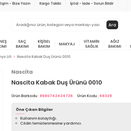
etişim - Bize Yazın
Kargo Takibi
İptal - İade - Sorun Bildir
Ara
NEŞ
SAÇ
KIŞISEL
VITAMIN
AĞIZ
MAKYAJ
KIMI
BAKIMI
BAKIM
SAĞLIK
BAKIMI
yo Lifi
Nascita Kabak Duş Ürünü 0010
Nascita
Nascita Kabak Duş Ürünü 0010
Ürün Barkodu :
8680742424726
Ürün Kodu :
66329
Öne Çıkan Bilgiler
Kullanım kolayllığı.
Cildin temizlenmesine yardımcı.