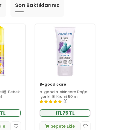
r
Son Baktıklarınız
B-good care
eliği Bebek
b-good b-skincare Doğal
ml
İçerikli El Kremi 50 ml
(1)
 TL
111,75 TL
kle
Sepete Ekle