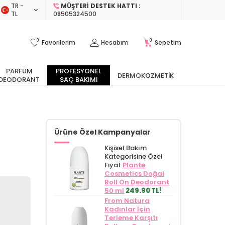
TR −
MÜŞTERI DESTEK HATTI :
TL
08505324500
0
0
Favorilerim
Hesabım
Sepetim
PARFÜM
PROFESYONEL
DERMOKOZMETIK
DEODORANT
SAÇ BAKIMI
Ürüne Özel Kampanyalar
Kişisel Bakım
Kategorisine Özel
Fiyat
Plante
Cosmetics Doğal
Roll On Deodorant
50 ml
249.90 TL!
From Natura
Kadınlar İçin
Terleme Karşıtı