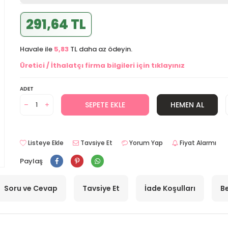
291,64 TL
Havale ile
5,83
TL daha az ödeyin.
Üretici / İthalatçı firma bilgileri için tıklayınız
ADET
SEPETE EKLE
HEMEN AL
Listeye Ekle
Tavsiye Et
Yorum Yap
Fiyat Alarmı
Paylaş
Soru ve Cevap
Tavsiye Et
İade Koşulları
Be