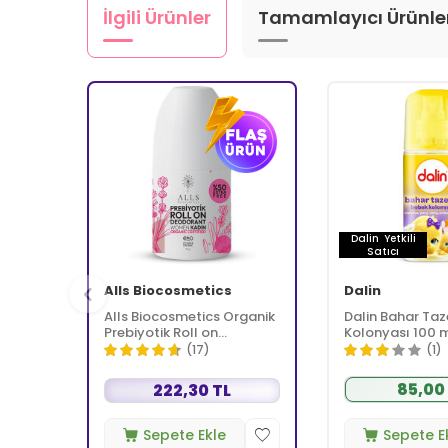
İlgili Ürünler
Tamamlayıcı Ürünle
Dalin
Yetkili
Satıcı
Alls Biocosmetics
Dalin
Alls Biocosmetics Organik
Dalin Bahar Taz
Prebiyotik Roll on
Kolonyası 100 
Deodorant 75 ml -
(17)
(1)
Kadınlar İçin
85,00
222,30 TL
Sepete Ekle
Sepete E