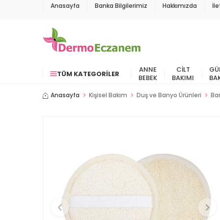
Anasayfa
Banka Bilgilerimiz
Hakkımızda
İl
ANNE
CILT
GÜ
TÜM KATEGORILER
BEBEK
BAKIMI
BA
Anasayfa
Kişisel Bakım
Duş ve Banyo Ürünleri
Ban