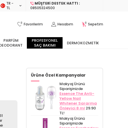
TR −
MÜŞTERI DESTEK HATTI :
TL
08505324500
0
0
Favorilerim
Hesabım
Sepetim
PARFÜM
PROFESYONEL
DERMOKOZMETIK
DEODORANT
SAÇ BAKIMI
Ürüne Özel Kampanyalar
Makyaj Ürünü
Siparişinizde
Essence The Anti-
Yellow Nail
Whitener Sararma
Önleyici 8 ml
29.90
TL!
61
Makyaj Ürünü
ar
Siparişinizde
me