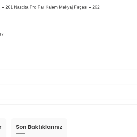
sı – 261 Nascita Pro Far Kalem Makyaj Fırçası – 262
267
r
Son Baktıklarınız