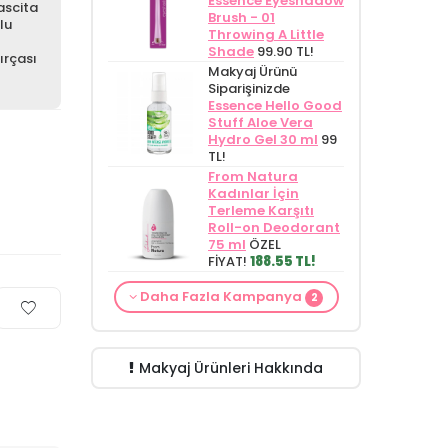
Essence Eyeshadow
ascita
Brush - 01
lu
Throwing A Little
Shade
99.90 TL!
ırçası
Makyaj Ürünü
Siparişinizde
Essence Hello Good
Stuff Aloe Vera
Hydro Gel 30 ml
99
TL!
From Natura
Kadınlar İçin
Terleme Karşıtı
Roll-on Deodorant
75 ml
ÖZEL
FİYAT!
188.55 TL!
Makyaj Kategorisine
Makyaj Ürünü
Daha Fazla Kampanya
Özel Fiyat
İdea
2
Siparişinizde
İnnova
Derma Glikolik Asit
Wash Gel Purifying
Yüz Yıkama
and Moisturizing
Köpüğü 200
Gel Cleanser 150 ml
ml
279.50 TL!
149.90 TL!
Makyaj Ürünleri Hakkında