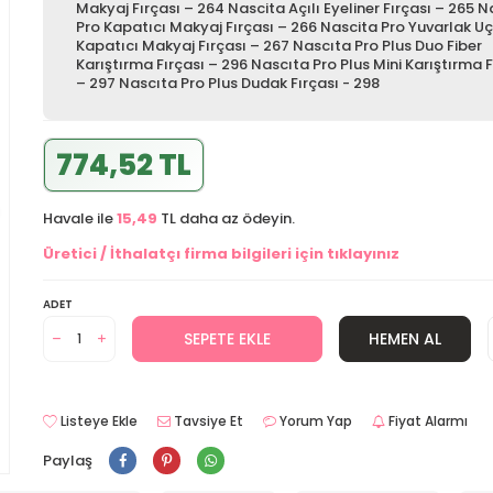
Makyaj Fırçası – 264 Nascita Açılı Eyeliner Fırçası – 265 N
Pro Kapatıcı Makyaj Fırçası – 266 Nascita Pro Yuvarlak Uç
Kapatıcı Makyaj Fırçası – 267 Nascıta Pro Plus Duo Fiber
Karıştırma Fırçası – 296 Nascıta Pro Plus Mini Karıştırma F
– 297 Nascıta Pro Plus Dudak Fırçası - 298
774,52 TL
Havale ile
15,49
TL daha az ödeyin.
Üretici / İthalatçı firma bilgileri için tıklayınız
ADET
SEPETE EKLE
HEMEN AL
Listeye Ekle
Tavsiye Et
Yorum Yap
Fiyat Alarmı
Paylaş