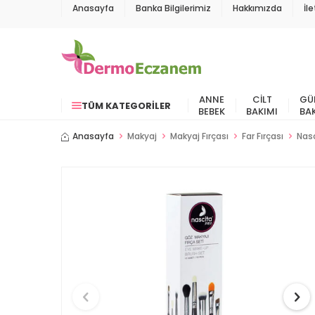
Anasayfa
Banka Bilgilerimiz
Hakkımızda
İl
ANNE
CILT
GÜ
TÜM KATEGORILER
BEBEK
BAKIMI
BA
Anasayfa
Makyaj
Makyaj Fırçası
Far Fırçası
Nasc