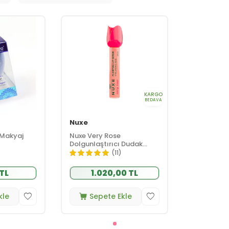
KARGO
BEDAVA
Nuxe
 Makyaj
Nuxe Very Rose
Dolgunlaştırıcı Dudak
Serumu 8 ml
(11)
 TL
1.020,00 TL
kle
Sepete Ekle