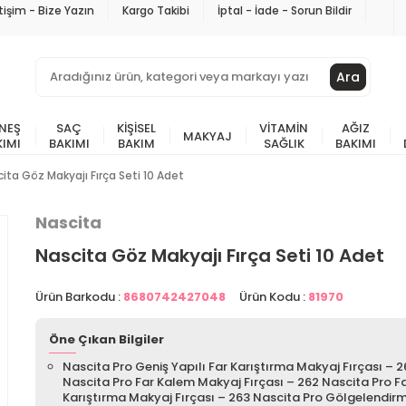
etişim - Bize Yazın
Kargo Takibi
İptal - İade - Sorun Bildir
Ara
NEŞ
SAÇ
KIŞISEL
VITAMIN
AĞIZ
MAKYAJ
KIMI
BAKIMI
BAKIM
SAĞLIK
BAKIMI
ita Göz Makyajı Fırça Seti 10 Adet
Nascita
Nascita Göz Makyajı Fırça Seti 10 Adet
Ürün Barkodu :
8680742427048
Ürün Kodu :
81970
Öne Çıkan Bilgiler
Nascita Pro Geniş Yapılı Far Karıştırma Makyaj Fırçası – 2
Nascita Pro Far Kalem Makyaj Fırçası – 262 Nascita Pro F
Karıştırma Makyaj Fırçası – 263 Nascita Pro Gölgelendir