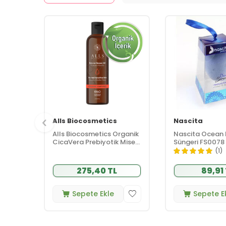
Alls Biocosmetics
Nascita
Alls Biocosmetics Organik
Nascita Ocean
CicaVera Prebiyotik Misel
Süngeri FS0078
Su 200 ml
(1)
275,40 TL
89,91
Sepete Ekle
Sepete E