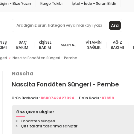
etişim - Bize Yazın
Kargo Takibi
İptal - İade - Sorun Bildir
Ara
NEŞ
SAÇ
KIŞISEL
VITAMIN
AĞIZ
MAKYAJ
KIMI
BAKIMI
BAKIM
SAĞLIK
BAKIMI
geri
Nascita Fondöten Süngeri - Pembe
Nascita
Nascita Fondöten Süngeri - Pembe
Ürün Barkodu :
8680742427024
Ürün Kodu :
87859
Öne Çıkan Bilgiler
Fondöten süngeri
Çift taraflı tasarıma sahiptir.