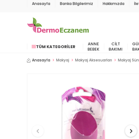
Anasayfa
Banka Bilgilerimiz
Hakkımızda
İl
ANNE
CILT
GÜ
TÜM KATEGORILER
BEBEK
BAKIMI
BA
Anasayfa
Makyaj
Makyaj Aksesuarları
Makyaj Sün