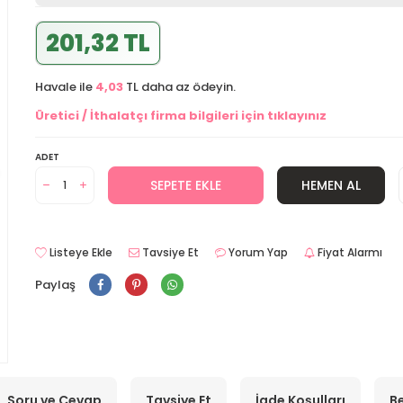
201,32 TL
Havale ile
4,03
TL daha az ödeyin.
Üretici / İthalatçı firma bilgileri için tıklayınız
ADET
SEPETE EKLE
HEMEN AL
Listeye Ekle
Tavsiye Et
Yorum Yap
Fiyat Alarmı
Paylaş
Soru ve Cevap
Tavsiye Et
İade Koşulları
Be