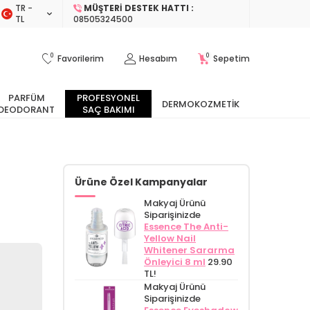
TR −
MÜŞTERI DESTEK HATTI :
TL
08505324500
0
0
Favorilerim
Hesabım
Sepetim
PARFÜM
PROFESYONEL
DERMOKOZMETIK
DEODORANT
SAÇ BAKIMI
Ürüne Özel Kampanyalar
Makyaj Ürünü
Siparişinizde
Essence The Anti-
Yellow Nail
Whitener Sararma
Önleyici 8 ml
29.90
TL!
Makyaj Ürünü
Siparişinizde