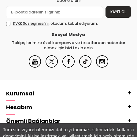
abone olun!
KAYIT OL
KVKK Sözleşmesi'ni
, okudum, kabul ediyorum.
Sosyal Medya
Takipçilerimize özel kampanya ve fırsatlardan haberdar
olmak için bizi takip edin.
Kurumsal
Hesabım
Önemli Bağlantılar
Tüm site ziyaretçilerimizi daha iyi tanımak, sitemizdeki kullanıcı
Adres & İletişim
deneyimini kişiselleştirmek ve iyileştirmek için web sitemizde