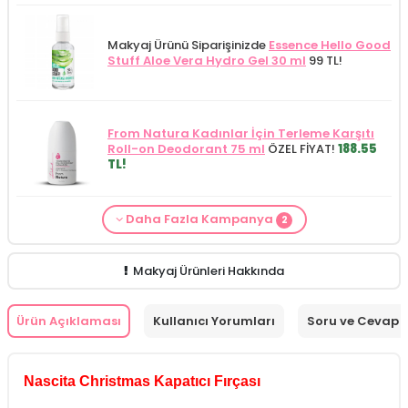
Makyaj Ürünü Siparişinizde
Essence Hello Good
Stuff Aloe Vera Hydro Gel 30 ml
99 TL!
From Natura Kadınlar İçin Terleme Karşıtı
Roll-on Deodorant 75 ml
ÖZEL FİYAT!
188.55
TL!
Daha Fazla Kampanya
2
Makyaj Kategorisine Özel Fiyat
İdea Derma
Makyaj Ürünü Siparişinizde
İnnova Wash Gel
Glikolik Asit Yüz Yıkama Köpüğü 200
Purifying and Moisturizing Gel Cleanser 150
ml
279.50 TL!
ml
149.90 TL!
Makyaj Ürünleri Hakkında
Ürün Açıklaması
Kullanıcı Yorumları
Soru ve Cevap
Nascita Christmas Kapatıcı Fırçası