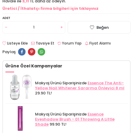
Havale ile
3,11
TL daha az ödeyin.
Üretici / İthalatçı firma bilgileri için tıklayınız
ADET
Beğen
Listeye Ekle
Tavsiye Et
Yorum Yap
Fiyat Alarmı
Paylaş
Ürüne Özel Kampanyalar
Makyaj Ürünü Siparişinizde
Essence The Anti-
Yellow Nail Whitener Sararma Önleyici 8 ml
29.90 TL!
Makyaj Ürünü Siparişinizde
Essence
Eyeshadow Brush - 01 Throwing A Little
Shade
99.90 TL!