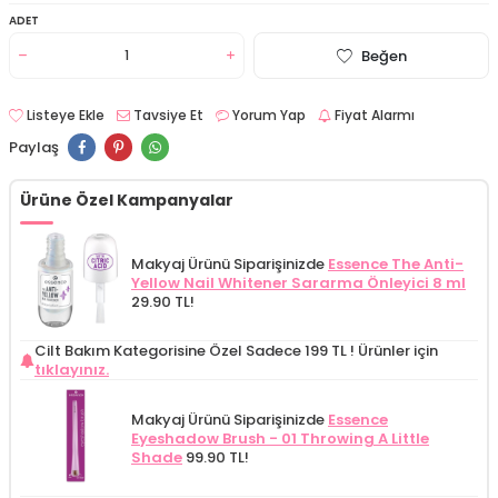
ADET
Beğen
Listeye Ekle
Tavsiye Et
Yorum Yap
Fiyat Alarmı
Paylaş
Ürüne Özel Kampanyalar
Makyaj Ürünü Siparişinizde
Essence The Anti-
Yellow Nail Whitener Sararma Önleyici 8 ml
29.90 TL!
Cilt Bakım Kategorisine Özel Sadece 199 TL !
Ürünler için
tıklayınız.
Makyaj Ürünü Siparişinizde
Essence
Eyeshadow Brush - 01 Throwing A Little
Shade
99.90 TL!