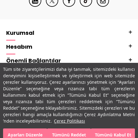
Kurumsal
Hesabım
Önemli Bağlantılar
Tüm site ziyaretçilerimizi daha iyi tanımak, sitemizdeki kullanıcı
Adres & İletişim
deneyimini kişiselleştirmek ve iyileştirmek için web sitemizde
çerezler kullanıyoruz. Çerez ayarlarınızı yönetmek için “Ayarları
Uygulamalarımız
Düzenle” seçeneğine veya rızanıza tabi tüm çerezlerin
kullanımını kabul etmek için “Tümünü Kabul Et” seçeneğine
veya rızanıza tabi tüm çerezleri reddetmek için “Tümünü
Reddet” seçeneğine tıklayabilirsiniz. Sitemizdeki çerezleri ve bu
çerezleri hangi amaçla kullandığımızı Çerez Aydınlatma Metni
’nden inceleyebilirsiniz.
Çerez Politikası
Ayarları Düzenle
Tümünü Reddet
Tümünü Kabul Et
SEPETE EKLE
HEMEN AL