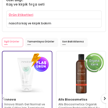
Özet Bilgi:
Kaş ve kirpik fırça seti
Ürün Etiketleri
nascita kaş ve kirpik bakım
İlgili Ürünler
Tamamlayıcı Ürünler
Son Baktıklarınız
Innova
Alls Biocosmetics
Innova Wash Gel Normal ve
Alls Biocosmetics Organik
Yağlı Ciltler İçin Temizleyici
CicaVera Prebiyotik Misel Su