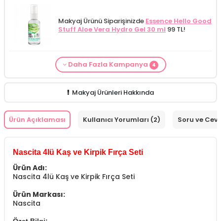
Makyaj Ürünü Siparişinizde
Essence Hello Good
Stuff Aloe Vera Hydro Gel 30 ml
99 TL!
Daha Fazla Kampanya
4
From Natura Kadınlar İçin Terleme Karşıtı
Makyaj Kategorisine Özel Fiyat
İdea Derma
Makyaj Ürünü Siparişinizde
İnnova Wash Gel
Cilt Bakım ürünü siparişinizde
Mamaaura
Roll-on Deodorant 75 ml
ÖZEL FİYAT!
188.55
Glikolik Asit Yüz Yıkama Köpüğü 200
Purifying and Moisturizing Gel Cleanser 150
Baby Cleansing Milk 200 ml
149.90 TL!
TL!
ml
279.50 TL!
ml
149.90 TL!
Makyaj Ürünleri Hakkında
Ürün Açıklaması
Kullanıcı Yorumları (2)
Soru ve Cev
Nascita 4lü Kaş ve Kirpik Fırça Seti
Ürün Adı:
Nascita 4lü Kaş ve Kirpik Fırça Seti
Ürün Markası:
Nascita