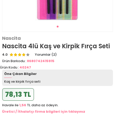
Nascita
Nascita 4lü Kaş ve Kirpik Fırça Seti
4.0
Yorumlar (2)
Ürün Barkodu :
8680742415915
Ürün Kodu :
40247
Öne Çıkan Bilgiler
Kaş ve kirpik fırça seti
78,13 TL
Havale ile
1,56
TL daha az ödeyin.
Üretici / İthalatçı firma bilgileri için tıklayınız