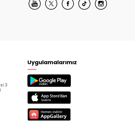
Uygulamalarımız
si 3
/