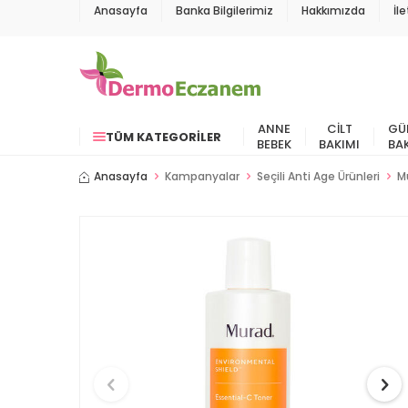
Anasayfa
Banka Bilgilerimiz
Hakkımızda
İl
ANNE
CILT
GÜ
TÜM KATEGORILER
BEBEK
BAKIMI
BA
Anasayfa
Kampanyalar
Seçili Anti Age Ürünleri
M