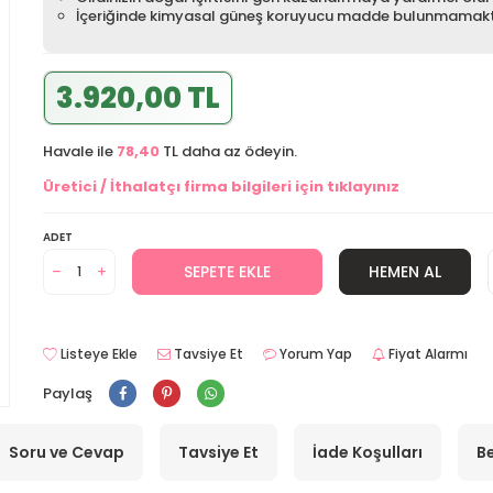
İçeriğinde kimyasal güneş koruyucu madde bulunmamak
3.920,00 TL
Havale ile
78,40
TL daha az ödeyin.
Üretici / İthalatçı firma bilgileri için tıklayınız
ADET
SEPETE EKLE
HEMEN AL
Listeye Ekle
Tavsiye Et
Yorum Yap
Fiyat Alarmı
Paylaş
Soru ve Cevap
Tavsiye Et
İade Koşulları
Be