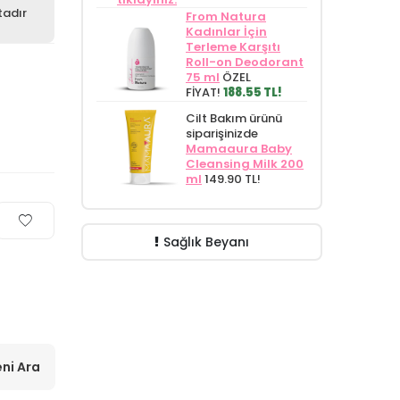
tadır
From Natura
Kadınlar İçin
Terleme Karşıtı
Roll-on Deodorant
75 ml
ÖZEL
FİYAT!
188.55 TL!
Cilt Bakım ürünü
siparişinizde
Mamaaura Baby
Cleansing Milk 200
ml
149.90 TL!
Sağlık Beyanı
ni Ara