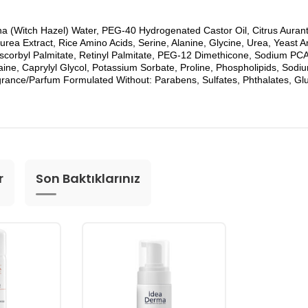
a (Witch Hazel) Water, PEG-40 Hydrogenated Castor Oil, Citrus Auranti
ea Extract, Rice Amino Acids, Serine, Alanine, Glycine, Urea, Yeast Ami
 Ascorbyl Palmitate, Retinyl Palmitate, PEG-12 Dimethicone, Sodium PC
ine, Caprylyl Glycol, Potassium Sorbate, Proline, Phospholipids, Sodi
rance/Parfum Formulated Without: Parabens, Sulfates, Phthalates, Gl
r
Son Baktıklarınız