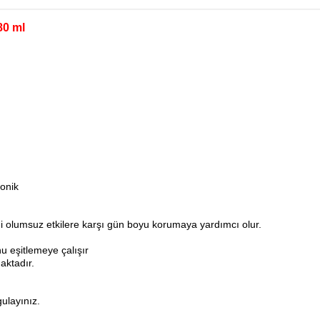
80 ml
onik
diği olumsuz etkilere karşı gün boyu korumaya yardımcı olur.
nu eşitlemeye çalışır
ktadır.
ulayınız.