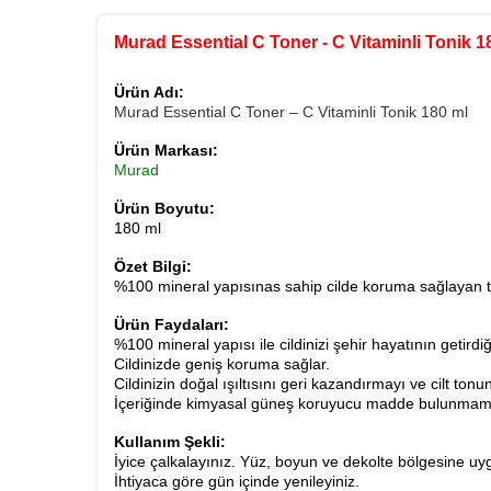
Murad Essential C Toner - C Vitaminli Tonik 1
Ürün Adı:
Murad Essential C Toner – C Vitaminli Tonik 180 ml
Ürün Markası:
Murad
Ürün Boyutu:
180 ml
Özet Bilgi:
%100 mineral yapısınas sahip cilde koruma sağlayan t
Ürün Faydaları:
%100 mineral yapısı ile cildinizi şehir hayatının getir
Cildinizde geniş koruma sağlar.
Cildinizin doğal ışıltısını geri kazandırmayı ve cilt tonu
İçeriğinde kimyasal güneş koruyucu madde bulunmama
Kullanım Şekli:
İyice çalkalayınız. Yüz, boyun ve dekolte bölgesine uyg
​İhtiyaca göre gün içinde yenileyiniz.