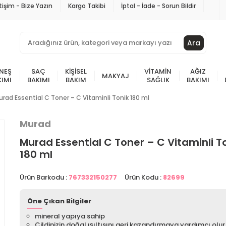
etişim - Bize Yazın
Kargo Takibi
İptal - İade - Sorun Bildir
Ara
NEŞ
SAÇ
KIŞISEL
VITAMIN
AĞIZ
MAKYAJ
KIMI
BAKIMI
BAKIM
SAĞLIK
BAKIMI
urad Essential C Toner – C Vitaminli Tonik 180 ml
Murad
Murad Essential C Toner – C Vitaminli T
180 ml
Ürün Barkodu :
767332150277
Ürün Kodu :
82699
Öne Çıkan Bilgiler
mineral yapıya sahip
Cildinizin doğal ışıltısını geri kazandırmaya yardımcı olur