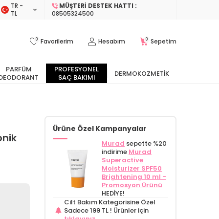
TR −
MÜŞTERI DESTEK HATTI :
TL
08505324500
0
0
Favorilerim
Hesabım
Sepetim
PARFÜM
PROFESYONEL
DERMOKOZMETIK
DEODORANT
SAÇ BAKIMI
Ürüne Özel Kampanyalar
onik
Murad
sepette %20
indirime
Murad
Superactive
Moisturizer SPF50
Brightening 10 ml -
Promosyon Ürünü
HEDİYE!
Cilt Bakım Kategorisine Özel
Sadece 199 TL !
Ürünler için
tıklayınız.