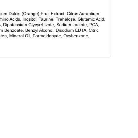
um Dulcis (Orange) Fruit Extract, Citrus Aurantium
no Acids, Inositol, Taurine, Trehalose, Glutamic Acid,
A, Dipotassium Glycyrrhizate, Sodium Lactate, PCA,
um Benzoate, Benzyl Alcohol, Disodium EDTA, Citric
uten, Mineral Oil, Formaldehyde, Oxybenzone,