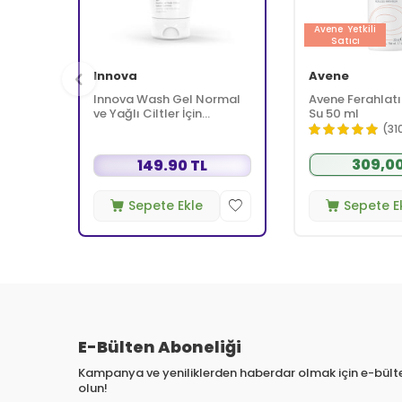
Avene
Yetkili
Satıcı
Innova
Avene
Innova Wash Gel Normal
Avene Ferahlatı
ve Yağlı Ciltler İçin
Su 50 ml
Temizleyici Köpüren Jel
(31
150 ml
309,00
149.90 TL
Sepete Ekle
Sepete E
E-Bülten Aboneliği
Kampanya ve yeniliklerden haberdar olmak için e-bül
olun!