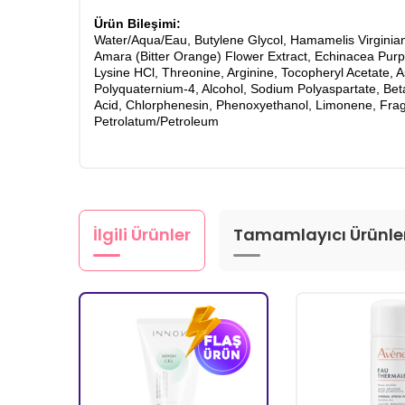
Ürün Bileşimi:
Water/Aqua/Eau, Butylene Glycol, Hamamelis Virginian
Amara (Bitter Orange) Flower Extract, Echinacea Purpur
Lysine HCl, Threonine, Arginine, Tocopheryl Acetate,
Polyquaternium-4, Alcohol, Sodium Polyaspartate, Beta
Acid, Chlorphenesin, Phenoxyethanol, Limonene, Frag
Petrolatum/Petroleum
İlgili Ürünler
Tamamlayıcı Ürünle