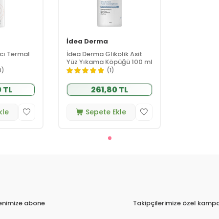
İdea Derma
cı Termal
İdea Derma Glikolik Asit
Yüz Yıkama Köpüğü 100 ml
0)
(1)
 TL
261,80 TL
kle
Sepete Ekle
tenimize abone
Takipçilerimize özel kampa