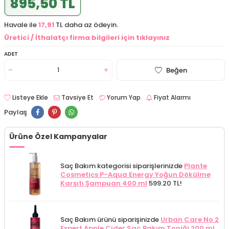
895,50 TL
Havale ile
17,91
TL daha az ödeyin.
Üretici / İthalatçı firma bilgileri için tıklayınız
ADET
Beğen
Listeye Ekle
Tavsiye Et
Yorum Yap
Fiyat Alarmı
Paylaş
Ürüne Özel Kampanyalar
Saç Bakım kategorisi siparişlerinizde
Plante
Cosmetics P-Aqua Energy Yoğun Dökülme
Karşıtı Şampuan 400 ml
599.20 TL!
Saç Bakım ürünü siparişinizde
Urban Care No 2
Expert Apple Cider Saç Bakım Toniği 200 ml