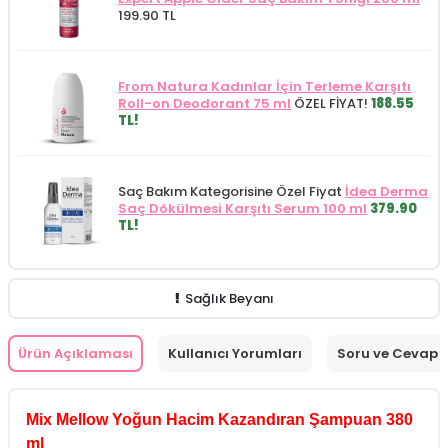
199.90 TL
From Natura Kadınlar İçin Terleme Karşıtı
Roll-on Deodorant 75 ml
ÖZEL FİYAT!
188.55
TL!
Saç Bakım Kategorisine Özel Fiyat
İdea Derma
Saç Dökülmesi Karşıtı Serum 100 ml
379.90
TL!
Sağlık Beyanı
Ürün Açıklaması
Kullanıcı Yorumları
Soru ve Cevap
Mix Mellow Yoğun Hacim Kazandıran Şampuan 380
ml