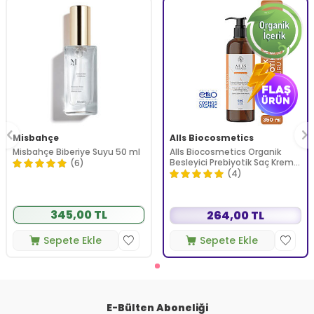
Misbahçe
Alls Biocosmetics
Misbahçe Biberiye Suyu 50 ml
Alls Biocosmetics Organik
Besleyici Prebiyotik Saç Kremi
(6)
350 ml
(4)
345,00 TL
264,00 TL
Sepete Ekle
Sepete Ekle
E-Bülten Aboneliği