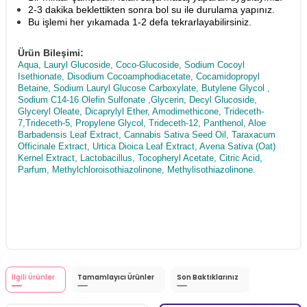
2-3 dakika beklettikten sonra bol su ile durulama yapınız.
Bu işlemi her yıkamada 1-2 defa tekrarlayabilirsiniz.
Ürün Bileşimi:
Aqua, Lauryl Glucoside, Coco-Glucoside, Sodium Cocoyl
Isethionate, Disodium Cocoamphodiacetate, Cocamidopropyl
Betaine, Sodium Lauryl Glucose Carboxylate, Butylene Glycol ,
Sodium C14-16 Olefin Sulfonate ,Glycerin, Decyl Glucoside,
Glyceryl Oleate, Dicaprylyl Ether, Amodimethicone, Trideceth-
7,Trideceth-5, Propylene Glycol, Trideceth-12, Panthenol, Aloe
Barbadensis Leaf Extract, Cannabis Sativa Seed Oil, Taraxacum
Officinale Extract, Urtica Dioica Leaf Extract, Avena Sativa (Oat)
Kernel Extract, Lactobacillus, Tocopheryl Acetate, Citric Acid,
Parfum, Methylchloroisothiazolinone, Methylisothiazolinone.
İlgili Ürünler
Tamamlayıcı Ürünler
Son Baktıklarınız