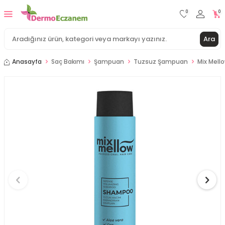
0
0
Ara
Anasayfa
Saç Bakımı
Şampuan
Tuzsuz Şampuan
Mix Mell