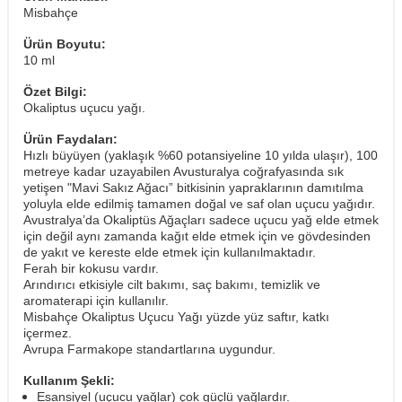
Misbahçe
Ürün Boyutu:
10 ml
Özet Bilgi:
Okaliptus uçucu yağı.
Ürün Faydaları:
Hızlı büyüyen (yaklaşık %60 potansiyeline 10 yılda ulaşır), 100
metreye kadar uzayabilen Avusturalya coğrafyasında sık
yetişen "Mavi Sakız Ağacı” bitkisinin yapraklarının damıtılma
yoluyla elde edilmiş tamamen doğal ve saf olan uçucu yağıdır.
Avustralya’da Okaliptüs Ağaçları sadece uçucu yağ elde etmek
için değil aynı zamanda kağıt elde etmek için ve gövdesinden
de yakıt ve kereste elde etmek için kullanılmaktadır.
Ferah bir kokusu vardır.
Arındırıcı etkisiyle cilt bakımı, saç bakımı, temizlik ve
aromaterapi için kullanılır.
Misbahçe Okaliptus Uçucu Yağı yüzde yüz saftır, katkı
içermez.
Avrupa Farmakope standartlarına uygundur.
Kullanım Şekli:
Esansiyel (uçucu yağlar) çok güçlü yağlardır.