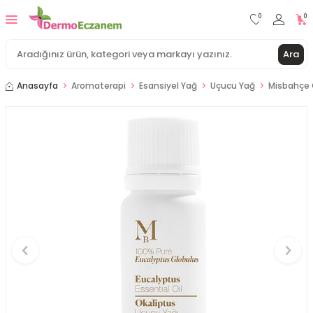
0
0
Ara
Anasayfa
Aromaterapi
Esansiyel Yağ
Uçucu Yağ
Misbahçe 