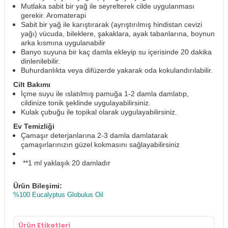
Mutlaka sabit bir yağ ile seyrelterek cilde uygulanması
gerekir. Aromaterapi
Sabit bir yağ ile karıştırarak (ayrıştırılmış hindistan cevizi
yağı) vücuda, bileklere, şakaklara, ayak tabanlarına, boynun
arka kısmına uygulanabilir
Banyo suyuna bir kaç damla ekleyip su içerisinde 20 dakika
dinlenilebilir.
Buhurdanlıkta veya difüzerde yakarak oda kokulandırılabilir.
Cilt Bakımı
İçme suyu ile ıslatılmış pamuğa 1-2 damla damlatıp,
cildinize tonik şeklinde uygulayabilirsiniz.
Kulak çubuğu ile topikal olarak uygulayabilirsiniz.
Ev Temizliği
Çamaşır deterjanlarına 2-3 damla damlatarak
çamaşırlarınızın güzel kokmasını sağlayabilirsiniz
**1 ml yaklaşık 20 damladır
Ürün Bileşimi:
%100 Eucalyptus Globulus Oil
Ürün Etiketleri