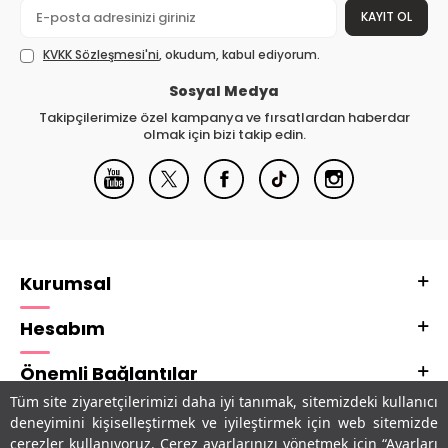
KAYIT OL
KVKK Sözleşmesi'ni
, okudum, kabul ediyorum.
Sosyal Medya
Takipçilerimize özel kampanya ve fırsatlardan haberdar
olmak için bizi takip edin.
Kurumsal
Hesabım
Önemli Bağlantılar
Tüm site ziyaretçilerimizi daha iyi tanımak, sitemizdeki kullanıcı
Adres & İletişim
deneyimini kişiselleştirmek ve iyileştirmek için web sitemizde
çerezler kullanıyoruz. Çerez ayarlarınızı yönetmek için “Ayarları