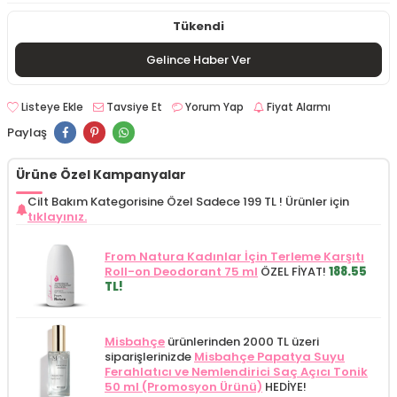
Tükendi
Gelince Haber Ver
Listeye Ekle
Tavsiye Et
Yorum Yap
Fiyat Alarmı
Paylaş
Ürüne Özel Kampanyalar
Cilt Bakım Kategorisine Özel Sadece 199 TL !
Ürünler için
tıklayınız.
From Natura Kadınlar İçin Terleme Karşıtı
Roll-on Deodorant 75 ml
ÖZEL FİYAT!
188.55
TL!
Misbahçe
ürünlerinden 2000 TL üzeri
siparişlerinizde
Misbahçe Papatya Suyu
Ferahlatıcı ve Nemlendirici Saç Açıcı Tonik
50 ml (Promosyon Ürünü)
HEDİYE!