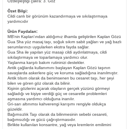
Özdeşleştiği çakra: 3. Göz
Özet Bilgi:
Cildi canlı bir görünüm kazandırmaya ve sıkılaştırmaya
yardımcıdır
Ürün Faydaları:
MB'nin Kaplan'ından aldığımız ilhamla geliştirilen Kaplan Gözü
Gua Sha yüz masaj taşı, soğuk sıkım sabit yağları ve yağ bazlı
serumlarınızı uygularken ekstra fayda sağlar.
Gua Sha ile yapılan yüz masajı cildi aydınlatmaya, cildi
sıkılaştırmaya ve toparlamaya yardımcı olur.
Yaşlanma karşıtı bakım rutininizi destekler.
Antik çağlarda kullanımını başlayan Kaplan Gözü taşının
savaşlarda askerlere güç ve koruma sağladığına inanılmıştır.
Antik tılsım olarak da benimsenen bu cesaret taşı, her şeyi
bilen ve gören göz olarak da bilinir.
Kişinin gözlerini açarak olayların gerçek yüzünü görmeyi
sağladığı ve kişiye verdiği güç ve cesaretle problemleri
aşmasına yardımcı olduğuna inanılır.
Gri-sarı altınımsı kahverengi karışımı rengiyle oldukça
güzeldir.
Bağımsızlık Taşı olarak da bilinmesinin sebebi cesareti,
bağımsızlığı ve gücü çağrıştırmasıdır.
Birlikte kullanılan konsantre, yağ veya kremlerin emilimini