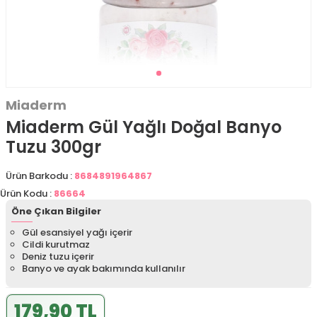
Miaderm
Miaderm Gül Yağlı Doğal Banyo
Tuzu 300gr
Ürün Barkodu :
8684891964867
Ürün Kodu :
86664
Öne Çıkan Bilgiler
Gül esansiyel yağı içerir
Cildi kurutmaz
Deniz tuzu içerir
Banyo ve ayak bakımında kullanılır
179,90 TL