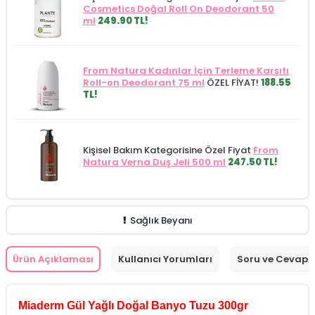
Cosmetics Doğal Roll On Deodorant 50
ml
249.90 TL!
From Natura Kadınlar İçin Terleme Karşıtı
Roll-on Deodorant 75 ml
ÖZEL FİYAT!
188.55
TL!
Kişisel Bakım Kategorisine Özel Fiyat
From
Natura Verna Duş Jeli 500 ml
247.50 TL!
Sağlık Beyanı
Ürün Açıklaması
Kullanıcı Yorumları
Soru ve Cevap
Miaderm Gül Yağlı Doğal Banyo Tuzu 300gr