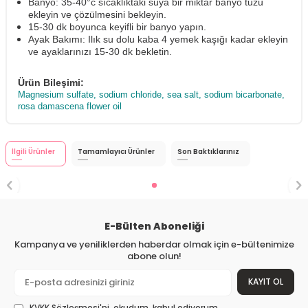
Banyo: 35-40°c sıcaklıktaki suya bir miktar banyo tuzu
ekleyin ve çözülmesini bekleyin.
15-30 dk boyunca keyifli bir banyo yapın.
Ayak Bakımı: Ilık su dolu kaba 4 yemek kaşığı kadar ekleyin
ve ayaklarınızı 15-30 dk bekletin.
Ürün Bileşimi:
Magnesium sulfate, sodium chloride, sea salt, sodium bicarbonate,
rosa damascena flower oil
İlgili Ürünler
Tamamlayıcı Ürünler
Son Baktıklarınız
E-Bülten Aboneliği
Kampanya ve yeniliklerden haberdar olmak için e-bültenimize
abone olun!
KAYIT OL
KVKK Sözleşmesi'ni
, okudum, kabul ediyorum.