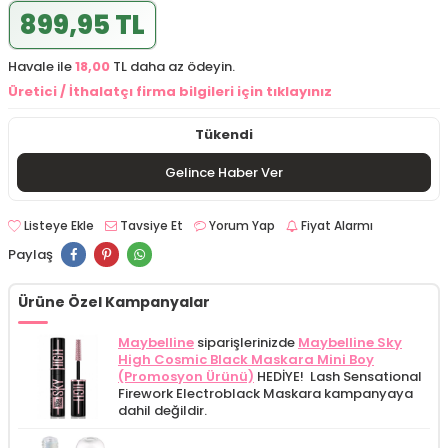
899,95 TL
Havale ile
18,00
TL daha az ödeyin.
Üretici / İthalatçı firma bilgileri için tıklayınız
Tükendi
Gelince Haber Ver
Listeye Ekle
Tavsiye Et
Yorum Yap
Fiyat Alarmı
Paylaş
Ürüne Özel Kampanyalar
Maybelline
siparişlerinizde
Maybelline Sky
High Cosmic Black Maskara Mini Boy
(Promosyon Ürünü)
HEDİYE! Lash Sensational
Firework Electroblack Maskara kampanyaya
dahil değildir.