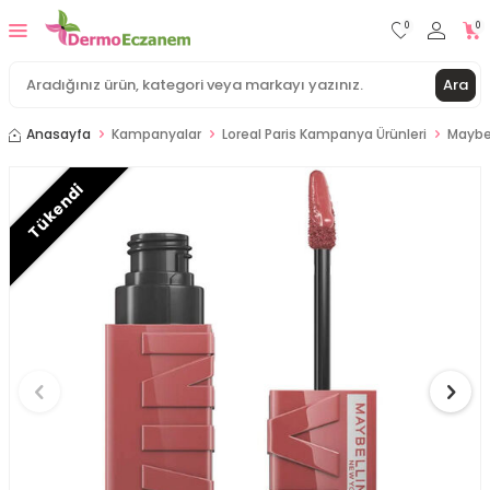
0
0
Ara
Anasayfa
Kampanyalar
Loreal Paris Kampanya Ürünleri
Maybel
Tükendi