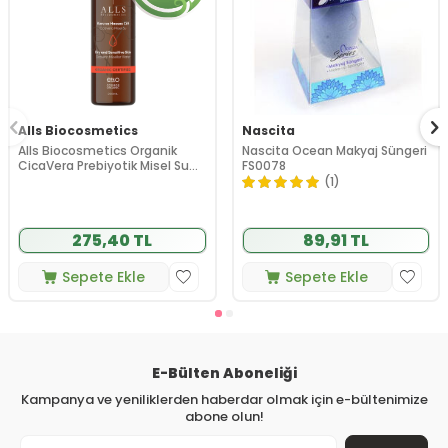
Alls Biocosmetics
Nascita
Alls Biocosmetics Organik
Nascita Ocean Makyaj Süngeri
CicaVera Prebiyotik Misel Su
FS0078
200 ml
(1)
275,40 TL
89,91 TL
Sepete Ekle
Sepete Ekle
E-Bülten Aboneliği
Kampanya ve yeniliklerden haberdar olmak için e-bültenimize
abone olun!