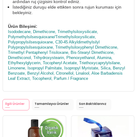
ardından ruj çizgisini kontrol ediniz.
İstediğiniz duruşu elde ettikten sonra rujun kuruması için
bekleyiniz.
Ürün Bileşimi:
Isododecane, Dimethicone, Trimethylsiloxysilicate,
Polymethylsilsesquioxane/Trimethylsiloxysilicate,
Polypropylsilsesquioxane, C30-45 Alkyldimethylsilyl
Polypropylsilsesquioxane, Trimethylsiloxyphenyl Dimethicone,
Trimethyl Pentaphenyl Trisiloxane, Bis-Stearyl Dimethicone,
Dimethiconol, Trihydroxystearin, Phenoxyethanol, Alumina,
Ethylhexylglycerin, Tocopheryl Acetate, Triethoxycaprylylsilane,
Limonene, Isopropyl Palmitate, Isopropyl Myristate, Silica, Benzyl
Benzoate, Benzyl Alcohol, Citronellol, Linalool, Aloe Barbadensis
Leaf Extract, Tocopherol, Parfum / Fragrance
İlgili Ürünler
Tamamlayıcı Ürünler
Son Baktıklarınız