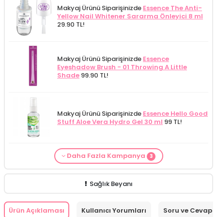
Makyaj Ürünü Siparişinizde
Essence The Anti-
Yellow Nail Whitener Sararma Önleyici 8 ml
29.90 TL!
Makyaj Ürünü Siparişinizde
Essence
Eyeshadow Brush - 01 Throwing A Little
Shade
99.90 TL!
Makyaj Ürünü Siparişinizde
Essence Hello Good
Stuff Aloe Vera Hydro Gel 30 ml
99 TL!
Daha Fazla Kampanya
3
From Natura Kadınlar İçin Terleme Karşıtı
Makyaj Kategorisine Özel Fiyat
İdea Derma
Makyaj Ürünü Siparişinizde
İnnova Wash Gel
Roll-on Deodorant 75 ml
ÖZEL FİYAT!
188.55
Glikolik Asit Yüz Yıkama Köpüğü 200
Purifying and Moisturizing Gel Cleanser 150
TL!
ml
279.50 TL!
ml
149.90 TL!
Sağlık Beyanı
Ürün Açıklaması
Kullanıcı Yorumları
Soru ve Cevap