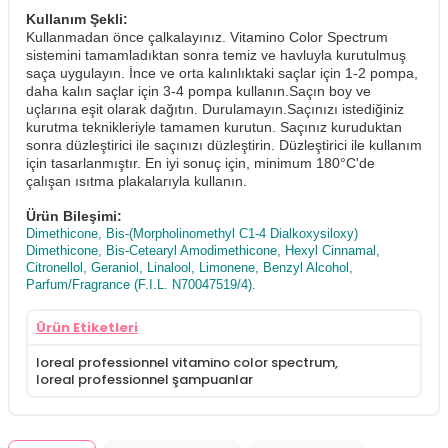
Kullanım Şekli:
Kullanmadan önce çalkalayınız. Vitamino Color Spectrum
sistemini tamamladıktan sonra temiz ve havluyla kurutulmuş
saça uygulayın. İnce ve orta kalınlıktaki saçlar için 1-2 pompa,
daha kalın saçlar için 3-4 pompa kullanın.Saçın boy ve
uçlarına eşit olarak dağıtın. Durulamayın.Saçınızı istediğiniz
kurutma teknikleriyle tamamen kurutun. Saçınız kuruduktan
sonra düzleştirici ile saçınızı düzleştirin. Düzleştirici ile kullanım
için tasarlanmıştır. En iyi sonuç için, minimum 180°C'de
çalışan ısıtma plakalarıyla kullanın.
Ürün Bileşimi:
Dimethicone, Bis-(Morpholinomethyl C1-4 Dialkoxysiloxy)
Dimethicone, Bis-Cetearyl Amodimethicone, Hexyl Cinnamal,
Citronellol, Geraniol, Linalool, Limonene, Benzyl Alcohol,
Parfum/Fragrance (F.I.L. N70047519/4).
Ürün Etiketleri
loreal professionnel vitamino color spectrum
,
loreal professionnel şampuanlar