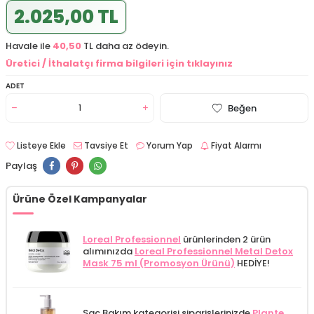
2.025,00 TL
Havale ile
40,50
TL daha az ödeyin.
Üretici / İthalatçı firma bilgileri için tıklayınız
ADET
Beğen
Listeye Ekle
Tavsiye Et
Yorum Yap
Fiyat Alarmı
Paylaş
Ürüne Özel Kampanyalar
Loreal Professionnel
ürünlerinden 2 ürün
alımınızda
Loreal Professionnel Metal Detox
Mask 75 ml (Promosyon Ürünü)
HEDİYE!
Saç Bakım kategorisi siparişlerinizde
Plante