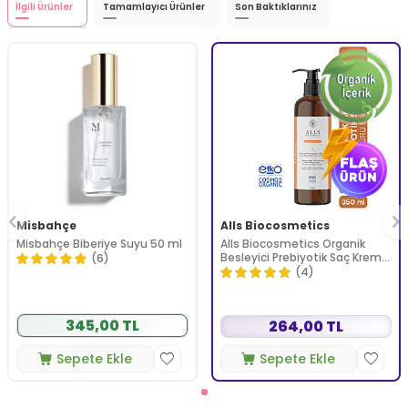
İlgili Ürünler
Tamamlayıcı Ürünler
Son Baktıklarınız
Misbahçe
Alls Biocosmetics
Misbahçe Biberiye Suyu 50 ml
Alls Biocosmetics Organik
Besleyici Prebiyotik Saç Kremi
(6)
350 ml
(4)
345,00 TL
264,00 TL
Sepete Ekle
Sepete Ekle