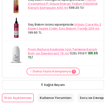
Cosmetics P-Aqua Energy Yoğun Dökülme
Karşıtı Şampuan 400 ml
599.20 TL!
Saç Bakım ürünü siparişinizde
Urban Care No 2
Expert Apple Cider Saç Bakım Toniği 200 ml
199.90 TL
From Natura Kadınlar İçin Terleme Karşıtı
Roll-on Deodorant 75 ml
ÖZEL FİYAT!
188.55
TL!
Daha Fazla Kampanya
1
Saç Bakım Kategorisine Özel Fiyat
İdea Derma
Saç Dökülmesi Karşıtı Serum 100 ml
379.90
TL!
Sağlık Beyanı
Ürün Açıklaması
Kullanıcı Yorumları
Soru ve Cevap