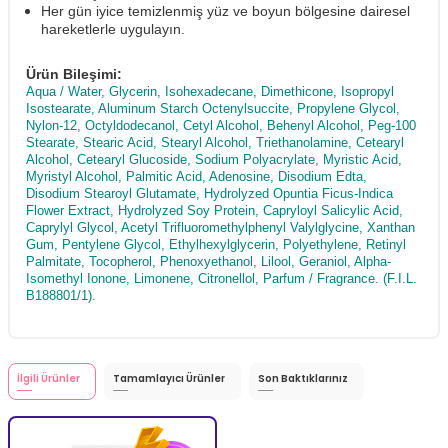
Her gün iyice temizlenmiş yüz ve boyun bölgesine dairesel
hareketlerle uygulayın.
Ürün Bileşimi:
Aqua / Water, Glycerin, Isohexadecane, Dimethicone, Isopropyl
Isostearate, Aluminum Starch Octenylsuccite, Propylene Glycol,
Nylon-12, Octyldodecanol, Cetyl Alcohol, Behenyl Alcohol, Peg-100
Stearate, Stearic Acid, Stearyl Alcohol, Triethanolamine, Cetearyl
Alcohol, Cetearyl Glucoside, Sodium Polyacrylate, Myristic Acid,
Myristyl Alcohol, Palmitic Acid, Adenosine, Disodium Edta,
Disodium Stearoyl Glutamate, Hydrolyzed Opuntia Ficus-Indica
Flower Extract, Hydrolyzed Soy Protein, Capryloyl Salicylic Acid,
Caprylyl Glycol, Acetyl Trifluoromethylphenyl Valylglycine, Xanthan
Gum, Pentylene Glycol, Ethylhexylglycerin, Polyethylene, Retinyl
Palmitate, Tocopherol, Phenoxyethanol, Lilool, Geraniol, Alpha-
Isomethyl Ionone, Limonene, Citronellol, Parfum / Fragrance. (F.I.L.
B188801/1).
İlgili Ürünler
Tamamlayıcı Ürünler
Son Baktıklarınız