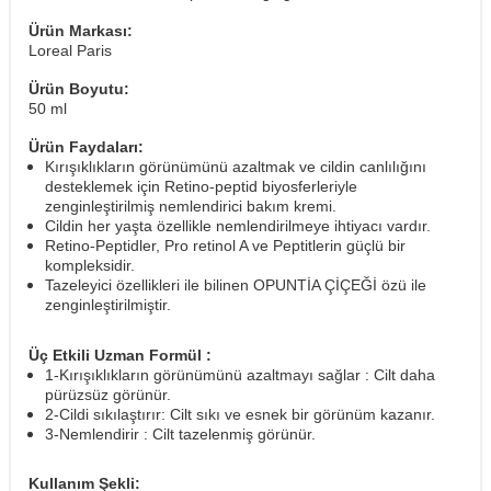
Ürün Markası:
Loreal Paris
Ürün Boyutu:
50 ml
Ürün Faydaları:
Kırışıklıkların görünümünü azaltmak ve cildin canlılığını
desteklemek için Retino-peptid biyosferleriyle
zenginleştirilmiş nemlendirici bakım kremi.
Cildin her yaşta özellikle nemlendirilmeye ihtiyacı vardır.
Retino-Peptidler, Pro retinol A ve Peptitlerin güçlü bir
kompleksidir.
Tazeleyici özellikleri ile bilinen OPUNTİA ÇİÇEĞİ özü ile
zenginleştirilmiştir.
Üç Etkili Uzman Formül :
1-Kırışıklıkların görünümünü azaltmayı sağlar : Cilt daha
pürüzsüz görünür.
2-Cildi sıkılaştırır: Cilt sıkı ve esnek bir görünüm kazanır.
3-Nemlendirir : Cilt tazelenmiş görünür.
Kullanım Şekli: