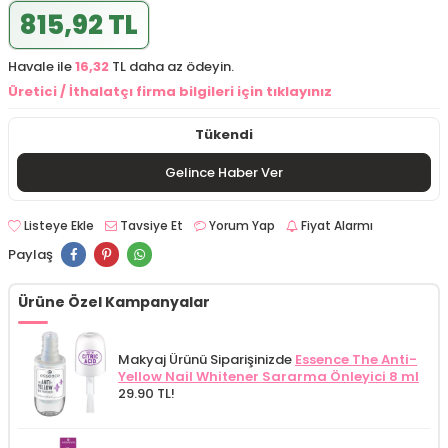
815,92 TL
Havale ile
16,32
TL daha az ödeyin.
Üretici / İthalatçı firma bilgileri için tıklayınız
Tükendi
Gelince Haber Ver
Listeye Ekle
Tavsiye Et
Yorum Yap
Fiyat Alarmı
Paylaş
Ürüne Özel Kampanyalar
Makyaj Ürünü Siparişinizde
Essence The Anti-
Yellow Nail Whitener Sararma Önleyici 8 ml
29.90 TL!