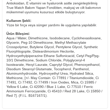
​Antioksidan, E vitamini ve hyaluronik asitle zenginleştirilmiş
True Match Bakım Yapan Fondöten, makyaj ve cilt bakımının
mükemmel uyumunu kusursuz etkide buluşturuyor.
Kullanım Şekli:
Yüze bir fırça veya sünger yardımı ile uygulama yapılabilir.
Ürün Bileşimi:
Aqua / Water, Dimethicone, Isododecane, Cyclohexasiloxane,
Glycerin, Peg-10 Dimethicone, Methyl Methacrylate
Crosspolymer, Butylene Glycol, Pentylene Glycol, Synthetic
Fluorphlogopite, Disteardimonium Hectorite,
Hydroxyethylpiperazine Ethane Sulfonicacid, Cetyl Peg/Ppg-
10/1 Dimethicone, Sodium Chloride, Polyglyceryl-4
Isostearate, Hexyl Laurate, Caprylyl Glycol, Phenoxyethanol,
Disodium Stearoyl Glutamate, Tocopherol, Panthenol,
Aluminumhydroxide, Hydroxyethyl Urea, Hydrated Silica,
Methicone, [+/- May Contain: Ci 77891 / Titaniumdioxide, Ci
77491, Ci 77492, Ci 77499 / Iron Oxides, Mica, Ci 15985 /
Yellow 6 Lake, Ci 42090 / Blue 1 Lake, Ci 77510 / Ferric
Ammonium Ferrocyanide, Ci 45410 / Red 28 Lake, Ci 15850 /
Red 7]. (F.I.L. B167167/1).