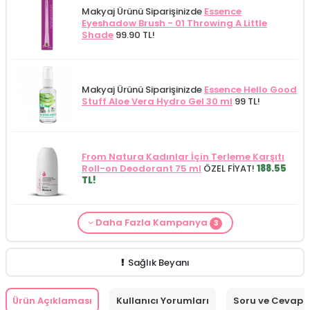
Makyaj Ürünü Siparişinizde
Essence
Eyeshadow Brush - 01 Throwing A Little
Shade
99.90 TL!
Makyaj Ürünü Siparişinizde
Essence Hello Good
Stuff Aloe Vera Hydro Gel 30 ml
99 TL!
From Natura Kadınlar İçin Terleme Karşıtı
Roll-on Deodorant 75 ml
ÖZEL FİYAT!
188.55
TL!
Daha Fazla Kampanya
Loreal Paris
ürünlerinden 600 TL ve üzeri
3
Makyaj Kategorisine Özel Fiyat
İdea Derma
Makyaj Ürünü Siparişinizde
İnnova Wash Gel
siparişlerinizde
Loreal Paris Bright Reveal
Glikolik Asit Yüz Yıkama Köpüğü 200
Purifying and Moisturizing Gel Cleanser 150
Peeling Serum 25 ml (Promosyon Ürünü)
ml
279.50 TL!
ml
149.90 TL!
HEDİYE!
Sağlık Beyanı
Ürün Açıklaması
Kullanıcı Yorumları
Soru ve Cevap