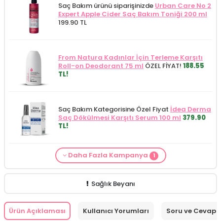
Saç Bakım ürünü siparişinizde
Urban Care No 2
Expert Apple Cider Saç Bakım Toniği 200 ml
199.90 TL
From Natura Kadınlar İçin Terleme Karşıtı
Roll-on Deodorant 75 ml
ÖZEL FİYAT!
188.55
TL!
Saç Bakım Kategorisine Özel Fiyat
İdea Derma
Saç Dökülmesi Karşıtı Serum 100 ml
379.90
TL!
Daha Fazla Kampanya
1
Loreal Paris
ürünlerinden 600 TL ve üzeri
siparişlerinizde
Loreal Paris Bright Reveal
Peeling Serum 25 ml (Promosyon Ürünü)
HEDİYE!
Sağlık Beyanı
Ürün Açıklaması
Kullanıcı Yorumları
Soru ve Cevap