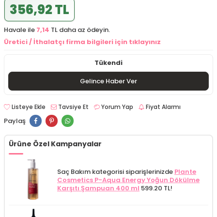
356,92 TL
Havale ile
7,14
TL daha az ödeyin.
Üretici / İthalatçı firma bilgileri için tıklayınız
Tükendi
Gelince Haber Ver
Listeye Ekle
Tavsiye Et
Yorum Yap
Fiyat Alarmı
Paylaş
Ürüne Özel Kampanyalar
Saç Bakım kategorisi siparişlerinizde
Plante
Cosmetics P-Aqua Energy Yoğun Dökülme
Karşıtı Şampuan 400 ml
599.20 TL!