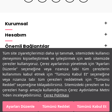
Kurumsal
Hesabım
Önemli Bağlantılar
Tüm site ziyaretçilerimizi daha iyi tanımak, sitemizdeki kullanıcı
Adres & İletişim
deneyimini kişiselleştirmek ve iyileştirmek için web sitemizde
çerezler kullanıyoruz. Çerez ayarlarınızı yönetmek için “Ayarları
Uygulamalarımız
Düzenle” seçeneğine veya rızanıza tabi tüm çerezlerin
kullanımını kabul etmek için “Tümünü Kabul Et” seçeneğine
veya rızanıza tabi tüm çerezleri reddetmek için “Tümünü
Reddet” seçeneğine tıklayabilirsiniz. Sitemizdeki çerezleri ve bu
çerezleri hangi amaçla kullandığımızı Çerez Aydınlatma Metni
’nden inceleyebilirsiniz.
Çerez Politikası
Ayarları Düzenle
Tümünü Reddet
Tümünü Kabul Et