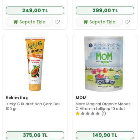
249,00 TL
299,00 TL
Sepete Ekle
Sepete Ekle
Hekim İlaç
MOM
Lucky G Kudret Narı Çam Balı
Mom Magical Organic Moods
100 gr
C Vitamin Lollipop 10 adet
(1)
375,00 TL
149,90 TL