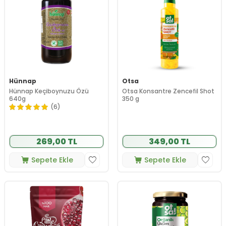
Hünnap
Otsa
Hünnap Keçiboynuzu Özü
Otsa Konsantre Zencefil Shot
640g
350 g
(6)
269,00 TL
349,00 TL
Sepete Ekle
Sepete Ekle