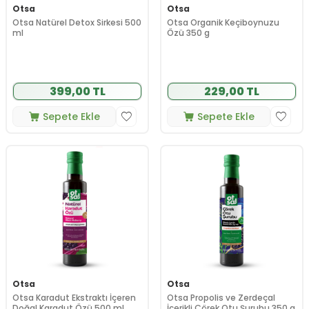
Otsa
Otsa
Otsa Natürel Detox Sirkesi 500
Otsa Organik Keçiboynuzu
ml
Özü 350 g
399,00 TL
229,00 TL
Sepete Ekle
Sepete Ekle
Otsa
Otsa
Otsa Karadut Ekstraktı İçeren
Otsa Propolis ve Zerdeçal
Doğal Karadut Özü 500 ml
İçerikli Çörek Otu Şurubu 350 g