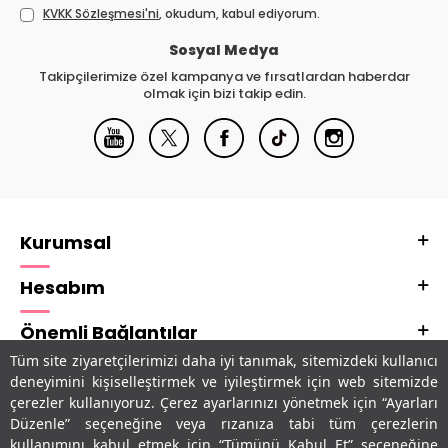
KVKK Sözleşmesi'ni
, okudum, kabul ediyorum.
Sosyal Medya
Takipçilerimize özel kampanya ve fırsatlardan haberdar
olmak için bizi takip edin.
Kurumsal
Hesabım
Önemli Bağlantılar
Tüm site ziyaretçilerimizi daha iyi tanımak, sitemizdeki kullanıcı
Adres & İletişim
deneyimini kişiselleştirmek ve iyileştirmek için web sitemizde
çerezler kullanıyoruz. Çerez ayarlarınızı yönetmek için “Ayarları
Uygulamalarımız
Düzenle” seçeneğine veya rızanıza tabi tüm çerezlerin
kullanımını kabul etmek için “Tümünü Kabul Et” seçeneğine