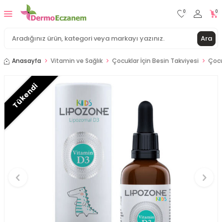
0
0
Ara
Anasayfa
Vitamin ve Sağlık
Çocuklar İçin Besin Takviyesi
Çocu
Tükendi