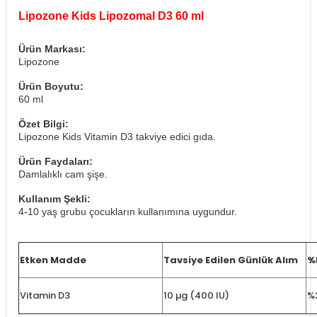
Lipozone Kids Lipozomal D3 60 ml
Ürün Markası:
Lipozone
Ürün Boyutu:
60 ml
Özet Bilgi:
Lipozone Kids Vitamin D3 takviye edici gıda.
Ürün Faydaları:
Damlalıklı cam şişe.
Kullanım Şekli:
4-10 yaş grubu çocukların kullanımına uygundur.
Etken Madde
Tavsiye Edilen Günlük Alım
%
Vitamin D3
10
µg
(400 IU)
%