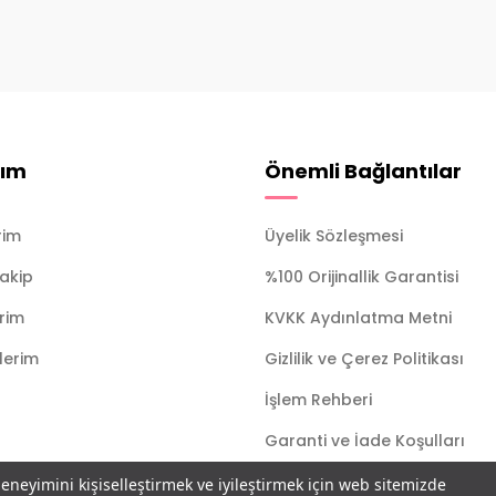
ım
Önemli Bağlantılar
rim
Üyelik Sözleşmesi
Takip
%100 Orijinallik Garantisi
erim
KVKK Aydınlatma Metni
ilerim
Gizlilik ve Çerez Politikası
İşlem Rehberi
Garanti ve İade Koşulları
deneyimini kişiselleştirmek ve iyileştirmek için web sitemizde