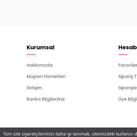
Kurumsal
Hesab
Hakkımızda
Favorile
Müşteri Hizmetleri
Sipariş 
İletişim
Siparişl
Banka Bilgilerimiz
Üye Bilg
Tüm site ziyaretçilerimizi daha iyi tanımak, sitemizdeki kullanıcı 