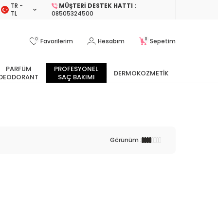
TR −
MÜŞTERI DESTEK HATTI :
TL
08505324500
0
0
Favorilerim
Hesabım
Sepetim
PARFÜM
PROFESYONEL
DERMOKOZMETIK
DEODORANT
SAÇ BAKIMI
Görünüm :