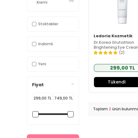
Kremi
K-Beauty
(1)
Nemlendirici
Stoktakiler
Ledoria Kozmetik
Dr.Korea Glutathion
İndirimli
Brightening Eye Crea
(2)
Yeni
299,00 TL
Tükendi
Fiyat
Toplam
2
ürün bulunma