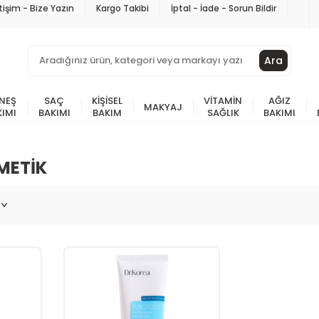
etişim - Bize Yazın
Kargo Takibi
İptal - İade - Sorun Bildir
Ara
NEŞ
SAÇ
KIŞISEL
VITAMIN
AĞIZ
MAKYAJ
KIMI
BAKIMI
BAKIM
SAĞLIK
BAKIMI
METIK