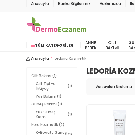
Anasayfa
Banka Bilgilerimiz
Hakkımızda
İl
ANNE
CILT
GÜ
TÜM KATEGORILER
BEBEK
BAKIMI
BA
Anasayfa
Ledoria Kozmetik
LEDORIA KOZ
Cilt Bakımı
(1)
Cilt Tipi ve
(1)
İhtiyaç
Yüz Bakımı
(1)
Güneş Bakımı
(1)
Yüz Güneş
(1)
Kremi
Kore Kozmetik
(2)
K-Beauty Güneş
(1)