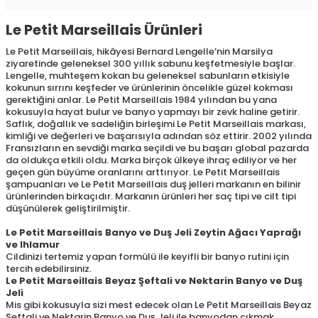
Le Petit Marseillais Ürünleri
Le Petit Marseillais, hikâyesi Bernard Lengelle’nin Marsilya
ziyaretinde geleneksel 300 yıllık sabunu keşfetmesiyle başlar.
Lengelle, muhteşem kokan bu geleneksel sabunların etkisiyle
kokunun sırrını keşfeder ve ürünlerinin öncelikle güzel kokması
gerektiğini anlar. Le Petit Marseillais 1984 yılından bu yana
kokusuyla hayat bulur ve banyo yapmayı bir zevk haline getirir.
Saflık, doğallık ve sadeliğin birleşimi Le Petit Marseillais markası,
kimliği ve değerleri ve başarısıyla adından söz ettirir. 2002 yılında
Fransızların en sevdiği marka seçildi ve bu başarı global pazarda
da oldukça etkili oldu. Marka birçok ülkeye ihraç ediliyor ve her
geçen gün büyüme oranlarını arttırıyor. Le Petit Marseillais
şampuanları ve Le Petit Marseillais duş jelleri markanın en bilinir
ürünlerinden birkaçıdır. Markanın ürünleri her saç tipi ve cilt tipi
düşünülerek geliştirilmiştir.
Le Petit Marseillais Banyo ve Duş Jeli Zeytin Ağacı Yaprağı
ve Ihlamur
Cildinizi tertemiz yapan formülü ile keyifli bir banyo rutini için
tercih edebilirsiniz.
Le Petit Marseillais Beyaz Şeftali ve Nektarin Banyo ve Duş
Jeli
Mis gibi kokusuyla sizi mest edecek olan Le Petit Marseillais Beyaz
Şeftali ve Nektarin Banyo ve Duş Jeli ile banyodan çıkmak