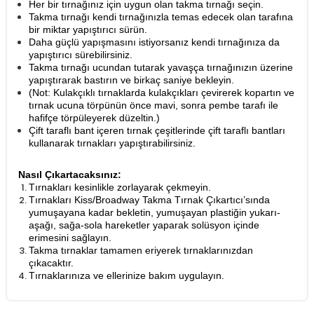
Her bir tırnağınız için uygun olan takma tırnağı seçin.
Takma tırnağı kendi tırnağınızla temas edecek olan tarafına
bir miktar yapıştırıcı sürün.
Daha güçlü yapışmasını istiyorsanız kendi tırnağınıza da
yapıştırıcı sürebilirsiniz.
Takma tırnağı ucundan tutarak yavaşça tırnağınızın üzerine
yapıştırarak bastırın ve birkaç saniye bekleyin.
(Not: Kulakçıklı tırnaklarda kulakçıkları çevirerek kopartın ve
tırnak ucuna törpünün önce mavi, sonra pembe tarafı ile
hafifçe törpüleyerek düzeltin.)
Çift taraflı bant içeren tırnak çeşitlerinde çift taraflı bantları
kullanarak tırnakları yapıştırabilirsiniz.
Nasıl Çıkartacaksınız:
Tırnakları kesinlikle zorlayarak çekmeyin.
Tırnakları Kiss/Broadway Takma Tırnak Çıkartıcı’sında
yumuşayana kadar bekletin, yumuşayan plastiğin yukarı-
aşağı, sağa-sola hareketler yaparak solüsyon içinde
erimesini sağlayın.
Takma tırnaklar tamamen eriyerek tırnaklarınızdan
çıkacaktır.
​Tırnaklarınıza ve ellerinize bakım uygulayın.