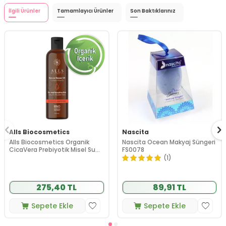
İlgili Ürünler
Tamamlayıcı Ürünler
Son Baktıklarınız
Alls Biocosmetics
Nascita
Alls Biocosmetics Organik
Nascita Ocean Makyaj Süngeri
CicaVera Prebiyotik Misel Su
FS0078
200 ml
(1)
275,40 TL
89,91 TL
Sepete Ekle
Sepete Ekle