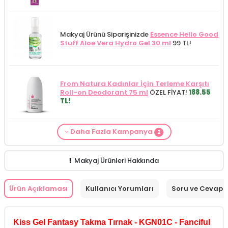
Makyaj Ürünü Siparişinizde
Essence Hello Good
Stuff Aloe Vera Hydro Gel 30 ml
99 TL!
From Natura Kadınlar İçin Terleme Karşıtı
Roll-on Deodorant 75 ml
ÖZEL FİYAT!
188.55
TL!
Daha Fazla Kampanya
2
Makyaj Kategorisine Özel Fiyat
İdea Derma
Makyaj Ürünü Siparişinizde
İnnova Wash Gel
Glikolik Asit Yüz Yıkama Köpüğü 200
Purifying and Moisturizing Gel Cleanser 150
ml
279.50 TL!
ml
149.90 TL!
Makyaj Ürünleri Hakkında
Ürün Açıklaması
Kullanıcı Yorumları
Soru ve Cevap
Kiss Gel Fantasy Takma Tırnak - KGN01C - Fanciful