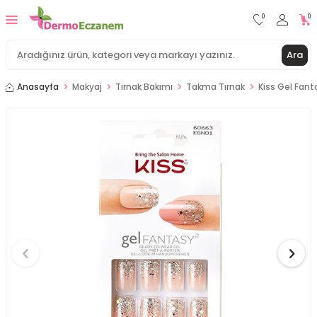
0
0
Ara
Anasayfa
Makyaj
Tırnak Bakımı
Takma Tırnak
Kiss Gel Fant