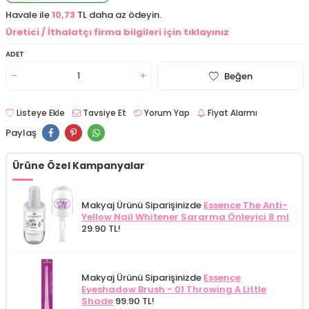
Havale ile
10,73
TL daha az ödeyin.
Üretici / İthalatçı firma bilgileri için tıklayınız
ADET
Beğen
Listeye Ekle
Tavsiye Et
Yorum Yap
Fiyat Alarmı
Paylaş
Ürüne Özel Kampanyalar
Makyaj Ürünü Siparişinizde
Essence The Anti-
Yellow Nail Whitener Sararma Önleyici 8 ml
29.90 TL!
Makyaj Ürünü Siparişinizde
Essence
Eyeshadow Brush - 01 Throwing A Little
Shade
99.90 TL!