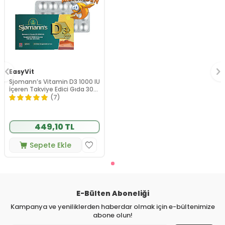
EasyVit
Sjomann’s Vitamin D3 1000 IU
İçeren Takviye Edici Gıda 30
Adet Çiğnenebilir Jel Form
(7)
449,10 TL
Sepete Ekle
E-Bülten Aboneliği
Kampanya ve yeniliklerden haberdar olmak için e-bültenimize
abone olun!