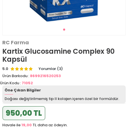
RC Farma
Kartix Glucosamine Complex 90
Kapsül
5.0
Yorumlar (3)
Ürün Barkodu :
8699216520253
Ürün Kodu :
71052
Öne Çıkan Bilgiler
Doğası değiştirilmemiş tip II kolajen içeren özel bir formüldür.
950,00 TL
Havale ile
19,00
TL daha az ödeyin.