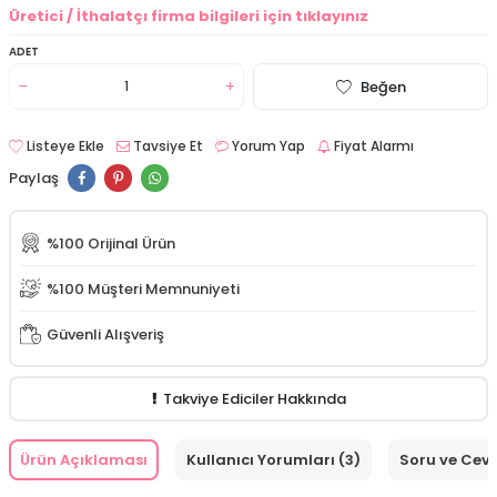
Üretici / İthalatçı firma bilgileri için tıklayınız
ADET
Beğen
Listeye Ekle
Tavsiye Et
Yorum Yap
Fiyat Alarmı
Paylaş
%100 Orijinal Ürün
%100 Müşteri Memnuniyeti
Güvenli Alışveriş
Takviye Ediciler Hakkında
Ürün Açıklaması
Kullanıcı Yorumları (3)
Soru ve Cev