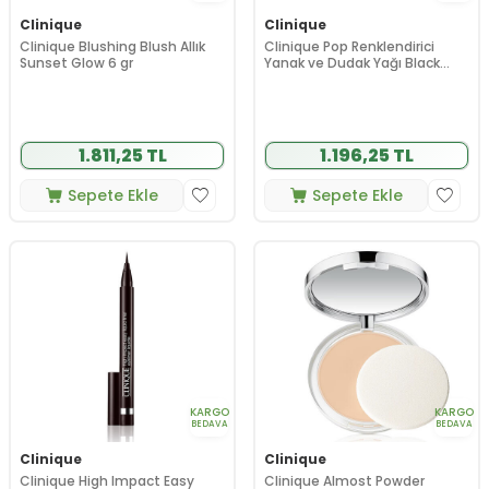
Clinique
Clinique
Clinique Blushing Blush Allık
Clinique Pop Renklendirici
Sunset Glow 6 gr
Yanak ve Dudak Yağı Black
Honey 7 ml
1.811,25 TL
1.196,25 TL
Sepete Ekle
Sepete Ekle
KARGO
KARGO
BEDAVA
BEDAVA
Clinique
Clinique
Clinique High Impact Easy
Clinique Almost Powder