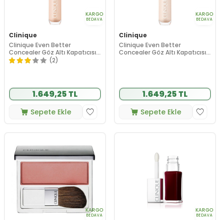
KARGO
KARGO
BEDAVA
BEDAVA
Clinique
Clinique
Clinique Even Better
Clinique Even Better
Concealer Göz Altı Kapatıcısı
Concealer Göz Altı Kapatıcısı
CN 02 Breeze 6 ml
WN 01 Flax 76702 6 ml
(2)
1.649,25 TL
1.649,25 TL
Sepete Ekle
Sepete Ekle
KARGO
KARGO
BEDAVA
BEDAVA