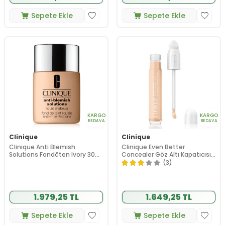
Sepete Ekle
Sepete Ekle
KARGO
KARGO
BEDAVA
BEDAVA
Clinique
Clinique
Clinique Anti Blemish
Clinique Even Better
Solutions Fondöten Ivory 30
Concealer Göz Altı Kapatıcısı
ml
CN 10 Alabaster 6 ml
(3)
1.979,25 TL
1.649,25 TL
Sepete Ekle
Sepete Ekle