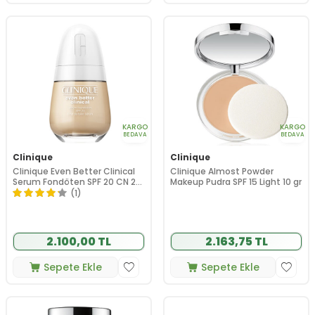
KARGO
KARGO
BEDAVA
BEDAVA
Clinique
Clinique
Clinique Even Better Clinical
Clinique Almost Powder
Serum Fondöten SPF 20 CN 28
Makeup Pudra SPF 15 Light 10 gr
Ivory 30 ml
(1)
2.100,00 TL
2.163,75 TL
Sepete Ekle
Sepete Ekle