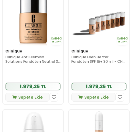
KARGO
KARGO
BEDAVA
BEDAVA
Clinique
Clinique
Clinique Anti Blemish
Clinique Even Better
Solutions Fondöten Neutral 30
Fondöten SPF 15+ 30 ml - CN
ml
10 Alabaster
1.979,25 TL
1.979,25 TL
Sepete Ekle
Sepete Ekle