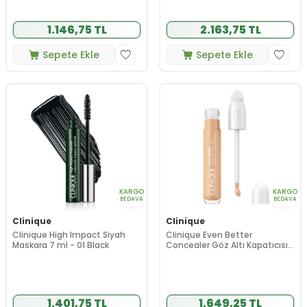
1.146,75 TL
2.163,75 TL
Sepete Ekle
Sepete Ekle
KARGO
KARGO
BEDAVA
BEDAVA
Clinique
Clinique
Clinique High Impact Siyah
Clinique Even Better
Maskara 7 ml - 01 Black
Concealer Göz Altı Kapatıcısı
CN 52 Neutral 6 ml
1.401,75 TL
1.649,25 TL