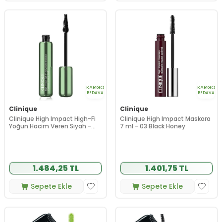
KARGO
KARGO
BEDAVA
BEDAVA
Clinique
Clinique
Clinique High Impact High-Fi
Clinique High Impact Maskara
Yoğun Hacim Veren Siyah -
7 ml - 03 Black Honey
Kahverengi Maskara 10 ml
1.484,25 TL
1.401,75 TL
Sepete Ekle
Sepete Ekle