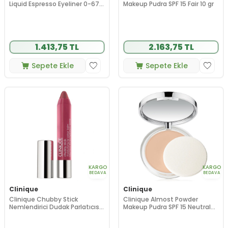
Liquid Espresso Eyeliner 0-67
Makeup Pudra SPF 15 Fair 10 gr
gr
1.413,75 TL
2.163,75 TL
Sepete Ekle
Sepete Ekle
KARGO
KARGO
BEDAVA
BEDAVA
Clinique
Clinique
Clinique Chubby Stick
Clinique Almost Powder
Nemlendirici Dudak Parlatıcısı
Makeup Pudra SPF 15 Neutral
Super Strawberry 3 gr
Fair 10 gr