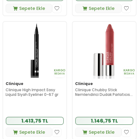
Sepete Ekle
Sepete Ekle
KARGO
KARGO
BEDAVA
BEDAVA
Clinique
Clinique
Clinique High Impact Easy
Clinique Chubby Stick
Liquid Siyah Eyeliner 0-67 gr
Nemlendirici Dudak Parlatıcısı
Mega Melon 3 gr
1.413,75 TL
1.146,75 TL
Sepete Ekle
Sepete Ekle