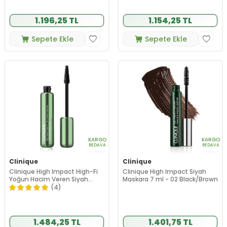
1.196,25 TL
1.154,25 TL
Sepete Ekle
Sepete Ekle
KARGO
KARGO
BEDAVA
BEDAVA
Clinique
Clinique
Clinique High Impact High-Fi
Clinique High Impact Siyah
Yoğun Hacim Veren Siyah
Maskara 7 ml - 02 Black/Brown
Maskara 10 ml - 01 Intense
(4)
Black
1.484,25 TL
1.401,75 TL