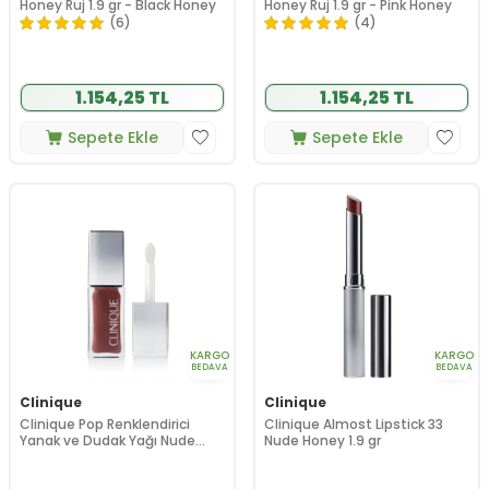
Honey Ruj 1.9 gr - Black Honey
Honey Ruj 1.9 gr - Pink Honey
(6)
(4)
1.154,25 TL
1.154,25 TL
Sepete Ekle
Sepete Ekle
KARGO
KARGO
BEDAVA
BEDAVA
Clinique
Clinique
Clinique Pop Renklendirici
Clinique Almost Lipstick 33
Yanak ve Dudak Yağı Nude
Nude Honey 1.9 gr
Honey 7 ml