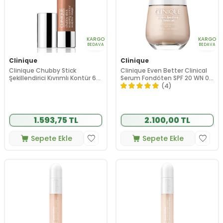
KARGO
KARGO
BEDAVA
BEDAVA
Clinique
Clinique
Clinique Chubby Stick
Clinique Even Better Clinical
Şekillendirici Kıvrımlı Kontür 6
Serum Fondöten SPF 20 WN 01
gr
Flax 30 ml
(4)
1.593,75 TL
2.100,00 TL
Sepete Ekle
Sepete Ekle