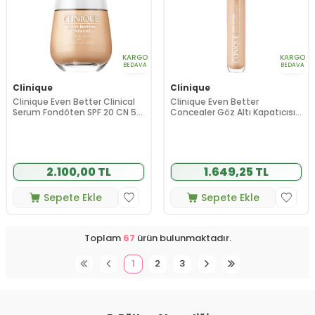
KARGO
KARGO
BEDAVA
BEDAVA
Clinique
Clinique
Clinique Even Better Clinical
Clinique Even Better
Serum Fondöten SPF 20 CN 52
Concealer Göz Altı Kapatıcısı
Neutral 30 ml
CN 28 Ivory 76702 6 ml
2.100,00 TL
1.649,25 TL
Sepete Ekle
Sepete Ekle
Toplam
67
ürün bulunmaktadır.
1
2
3