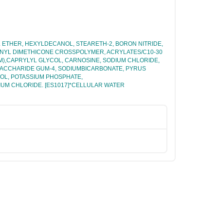
 ETHER, HEXYLDECANOL, STEARETH-2, BORON NITRIDE,
INYL DIMETHICONE CROSSPOLYMER, ACRYLATES/C10-30
M),CAPRYLYL GLYCOL, CARNOSINE, SODIUM CHLORIDE,
OSACCHARIDE GUM-4, SODIUMBICARBONATE, PYRUS
OOL, POTASSIUM PHOSPHATE,
IUM CHLORIDE. [ES1017]*CELLULAR WATER