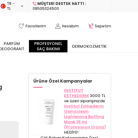
TR −
MÜŞTERI DESTEK HATTI :
TL
08505324500
0
0
Favorilerim
Hesabım
Sepetim
PARFÜM
PROFESYONEL
DERMOKOZMETIK
DEODORANT
SAÇ BAKIMI
Ürüne Özel Kampanyalar
g
INSTITUT
ESTHEDERM
3000 TL
ve üzeri siparişinizde
Institut Esthederm
Osmoclean
Lightening Buffing
Mask 15 ml
(Promosyon Ürünü)
HEDİYE!
Cilt Bakım Kategorisine Özel