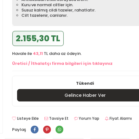
Kuru ve normal ciltler için.
Susuz kalmış cildi tazeler, rahatlatır.
Cilt tazelenir, canlanır.
2.155,30 TL
Havale ile
43,11
TL daha az ödeyin.
Üretici / İthalatçı firma bilgileri için tıklayınız
Tükendi
Gelince Haber Ver
Listeye Ekle
Tavsiye Et
Yorum Yap
Fiyat Alarmı
Paylaş