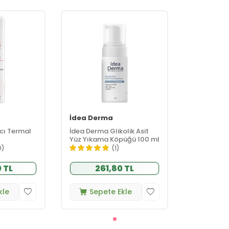
İdea Derma
cı Termal
İdea Derma Glikolik Asit
Yüz Yıkama Köpüğü 100 ml
0)
(1)
 TL
261,80 TL
kle
Sepete Ekle