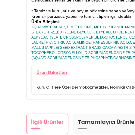
Osmoclean serisinden cildinize uygun bir ürün ile cildin
• Temiz ve kuru, yüz ve boyun bölgesine sabah ve/ve
Kremsi- pürüzsüz yapısı ile tüm cilt tipleri için idealdir.
Ürün Bileşimi:
AQUA/WATER/EAU*, DIMETHICONE, METHYLSILANOL MANN
STEARETH-21,BUTYLENE GLYCOL, CETYL ALCOHOL, PEN
ALKYL ACRYLATE CROSSPOLYMER,BETA-SITOSTEROL, C13-
LAURETH-7, CITRIC ACID, AMINOETHANESULFINIC ACID,
MALUS (APPLE) SEED EXTRACT, BRASSICA CAMPESTRIS 
TOCOPHEROL,CITRONELLOL, DISODIUM ADENOSINE TRIPH
(AQUA/DISODIUM ADENOSINE TRIPHOSPHATE/CARNOSINE
Ürün Etiketleri
Kuru Ciltlere Özel Dermokozmetikler
,
Normal Cilt
İlgili Ürünler
Tamamlayıcı Ürünle