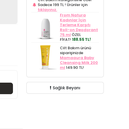
Sadece 199 TL !
Ürünler için
tıklayınız.
From Natura
Kadınlar İçin
Terleme Karşıtı
Roll-on Deodorant
75 ml
ÖZEL
FİYAT!
188.55 TL!
Cilt Bakım ürünü
siparişinizde
Mamaaura Baby
Cleansing Milk 200
ml
149.90 TL!
Sağlık Beyanı