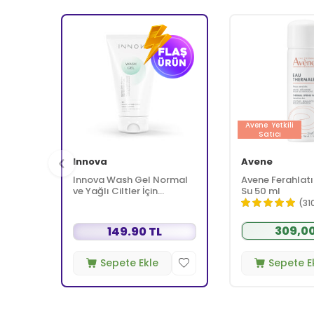
Avene
Yetkili
Satıcı
Innova
Avene
Innova Wash Gel Normal
Avene Ferahlatı
ve Yağlı Ciltler İçin
Su 50 ml
Temizleyici Köpüren Jel
(31
150 ml
309,00
149.90 TL
Sepete Ekle
Sepete E