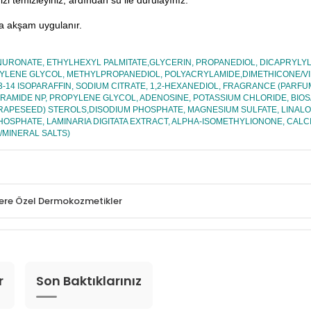
izi temizleyiniz, ardından su ile durulayınız.
ya akşam uygulanır.
URONATE, ETHYLHEXYL PALMITATE,GLYCERIN, PROPANEDIOL, DICAPRYLYL
TYLENE GLYCOL, METHYLPROPANEDIOL, POLYACRYLAMIDE,DIMETHICONE/V
14 ISOPARAFFIN, SODIUM CITRATE, 1,2-HEXANEDIOL, FRAGRANCE (PARFU
CERAMIDE NP, PROPYLENE GLYCOL, ADENOSINE, POTASSIUM CHLORIDE, BI
(RAPESEED) STEROLS,DISODIUM PHOSPHATE, MAGNESIUM SULFATE, LINAL
OSPHATE, LAMINARIA DIGITATA EXTRACT, ALPHA-ISOMETHYLIONONE, CALC
/MINERAL SALTS)
lere Özel Dermokozmetikler
r
Son Baktıklarınız