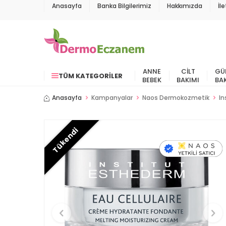
Anasayfa
Banka Bilgilerimiz
Hakkımızda
İl
ANNE
CILT
GÜ
TÜM KATEGORILER
BEBEK
BAKIMI
BA
Anasayfa
Kampanyalar
Naos Dermokozmetik
In
Tükendi