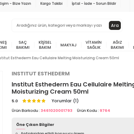
etişim - Bize Yazın
Kargo Takibi
İptal - İade - Sorun Bildir
Ara
NEŞ
SAÇ
KIŞISEL
VITAMIN
AĞIZ
MAKYAJ
KIMI
BAKIMI
BAKIM
SAĞLIK
BAKIMI
stitut Esthederm Eau Cellulaire Melting Moisturizing Cream 50ml
INSTITUT ESTHEDERM
Institut Esthederm Eau Cellulaire Meltin
Moisturizing Cream 50ml
Yorumlar (1)
5.0
Ürün Barkodu :
3461020001793
Ürün Kodu :
9764
Öne Çıkan Bilgiler
Antioksidan etkili koruyucu krem.