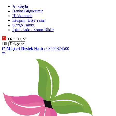
Anasayfa
Banka Bilgilerimiz
Hakkımızda
İletişim - Bize Yazın
Kargo Takibi
İptal - İade - Sorun Bildir
TR − TL
Dil
Müşteri Destek Hattı :
08505324500