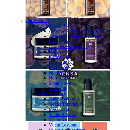
Cilt Bakımı
Cilt Tipi ve İhtiyaç
Akne ve Sivilceye Yönelik Bakım
Anti Age - Yaşlanma Karşıtı
Bariyer Onarıcı
Gözenek Sıkılaştırıcı
Hassas Cilt
Karma Cilt
Kuru Cilt
Lekeli Cilt
Nemlendirme
Normal Cilt
Siyah Nokta
Yağlı Cilt
Vücut Bakımı
Çatlak Bakımı
Göğüs Toparlayıcı
Masaj Yağı
Selülit Bakımı
Vücut Kremi
Vücut Losyonu