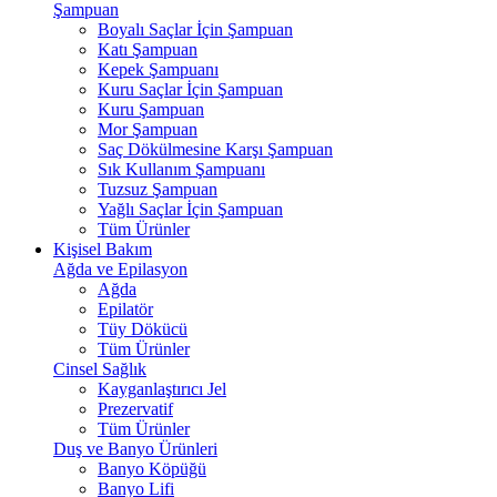
Şampuan
Boyalı Saçlar İçin Şampuan
Katı Şampuan
Kepek Şampuanı
Kuru Saçlar İçin Şampuan
Kuru Şampuan
Mor Şampuan
Saç Dökülmesine Karşı Şampuan
Sık Kullanım Şampuanı
Tuzsuz Şampuan
Yağlı Saçlar İçin Şampuan
Tüm Ürünler
Kişisel Bakım
Ağda ve Epilasyon
Ağda
Epilatör
Tüy Dökücü
Tüm Ürünler
Cinsel Sağlık
Kayganlaştırıcı Jel
Prezervatif
Tüm Ürünler
Duş ve Banyo Ürünleri
Banyo Köpüğü
Banyo Lifi