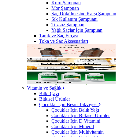
Kuru Şampuan
Mor Şampuan
Saç Dökülmesine Karşı Şampuan
Sık Kullanım Şampuanı
Tuzsuz Şampuan
Yağlı Saçlar İçin Şampuan
Tarak ve Saç Fırçası
Toka ve Saç Aksesuarları
Vitamin ve Sağlık
Bitki Çayı
Bitkisel Ürünler
Çocuklar İçin Besin Takviyesi
Çocuklar İçin Balık Yağı
Çocuklar İçin Bitkisel Ürünler
Çocuklar İçin D Vitamini
Çocuklar İçin Mineral
Çocuklar İçin Multivitamin