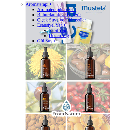
Aromaterapi
Aromaterapik Tekstil
Buhurdanlık ve Difüzör
Çiçek Suyu ve Hidrosoller
Esansiyel Yağ
Sabit Yağ
Uçucu Yağ
Gül Suyu