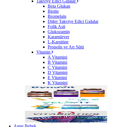
Takviye Edici Gıdalar
Beta Glukan
Biotin
Bromelain
Diğer Takviye Edici Gıdalar
Folik Asit
Glukozamin
Karamürver
L-Karnitine
Propolis ve Arı Sütü
Vitamin
A Vitamini
B Vitamini
C Vitamini
D Vitamini
E Vitamini
K Vitamini
Anne Bebek