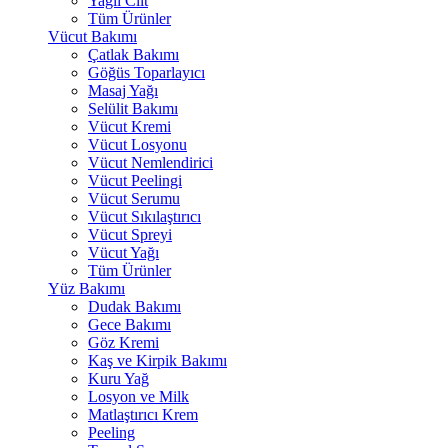
Yağlı Cilt
Tüm Ürünler
Vücut Bakımı
Çatlak Bakımı
Göğüs Toparlayıcı
Masaj Yağı
Selülit Bakımı
Vücut Kremi
Vücut Losyonu
Vücut Nemlendirici
Vücut Peelingi
Vücut Serumu
Vücut Sıkılaştırıcı
Vücut Spreyi
Vücut Yağı
Tüm Ürünler
Yüz Bakımı
Dudak Bakımı
Gece Bakımı
Göz Kremi
Kaş ve Kirpik Bakımı
Kuru Yağ
Losyon ve Milk
Matlaştırıcı Krem
Peeling