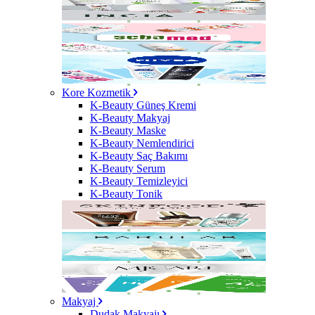
Kore Kozmetik
K-Beauty Güneş Kremi
K-Beauty Makyaj
K-Beauty Maske
K-Beauty Nemlendirici
K-Beauty Saç Bakımı
K-Beauty Serum
K-Beauty Temizleyici
K-Beauty Tonik
Makyaj
Dudak Makyajı