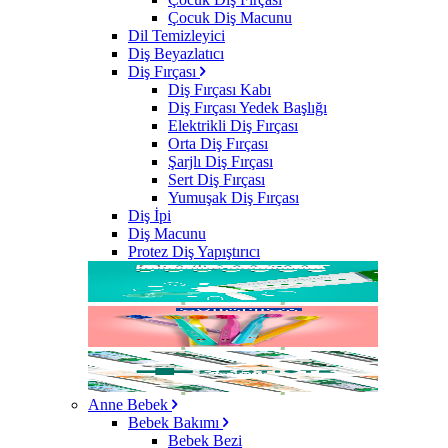
Çocuk Diş Macunu
Dil Temizleyici
Diş Beyazlatıcı
Diş Fırçası
Diş Fırçası Kabı
Diş Fırçası Yedek Başlığı
Elektrikli Diş Fırçası
Orta Diş Fırçası
Şarjlı Diş Fırçası
Sert Diş Fırçası
Yumuşak Diş Fırçası
Diş İpi
Diş Macunu
Protez Diş Yapıştırıcı
Anne Bebek
Bebek Bakımı
Bebek Bezi