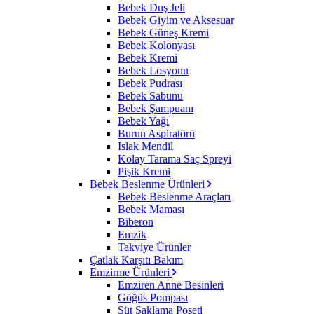
Bebek Duş Jeli
Bebek Giyim ve Aksesuar
Bebek Güneş Kremi
Bebek Kolonyası
Bebek Kremi
Bebek Losyonu
Bebek Pudrası
Bebek Sabunu
Bebek Şampuanı
Bebek Yağı
Burun Aspiratörü
Islak Mendil
Kolay Tarama Saç Spreyi
Pişik Kremi
Bebek Beslenme Ürünleri
Bebek Beslenme Araçları
Bebek Maması
Biberon
Emzik
Takviye Ürünler
Çatlak Karşıtı Bakım
Emzirme Ürünleri
Emziren Anne Besinleri
Göğüs Pompası
Süt Saklama Poşeti