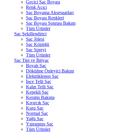
Geçici Saç Boyası
Renk Açıcı
Saç Boyama Aksesuarları
Saç Boyası Renkleri
Saç Boyası Sonrası Bakım
Tüm Ürünler
Saç Şekillendirici
Saç Jölesi
Saç Köpüğü
Saç Spreyi
Tüm Ürünler
Saç Tipi ve İhtiyaç
Boyalı Saç
Dökülme Önleyici Bakım
Elektriklenen Saç
İnce Telli Saç
Kalın Telli Saç
Kepekli Saç
Keratin Bakımı
Kıvırcık Saç
Kuru Saç
Normal Saç
Yağlı Saç
Yıpranmış Saç
Tüm Ürünler