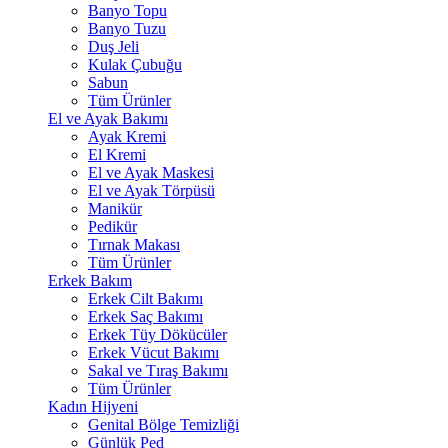
Banyo Topu
Banyo Tuzu
Duş Jeli
Kulak Çubuğu
Sabun
Tüm Ürünler
El ve Ayak Bakımı
Ayak Kremi
El Kremi
El ve Ayak Maskesi
El ve Ayak Törpüsü
Manikür
Pedikür
Tırnak Makası
Tüm Ürünler
Erkek Bakım
Erkek Cilt Bakımı
Erkek Saç Bakımı
Erkek Tüy Dökücüler
Erkek Vücut Bakımı
Sakal ve Tıraş Bakımı
Tüm Ürünler
Kadın Hijyeni
Genital Bölge Temizliği
Günlük Ped