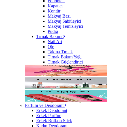
Fondöten
Kapatıcı
Kontür
Makyaj Bazı
Makyaj Sabitleyici
Makyaj Temizleyici
Pudra
Tırnak Bakımı
Nail Art
Oje
Takma Tırnak
Tırnak Bakım Yağı
Tırnak Güçlendirici
Parfüm ve Deodorant
Erkek Deodorant
Erkek Parfüm
Erkek Roll-on Stick
Kadın Deodorant