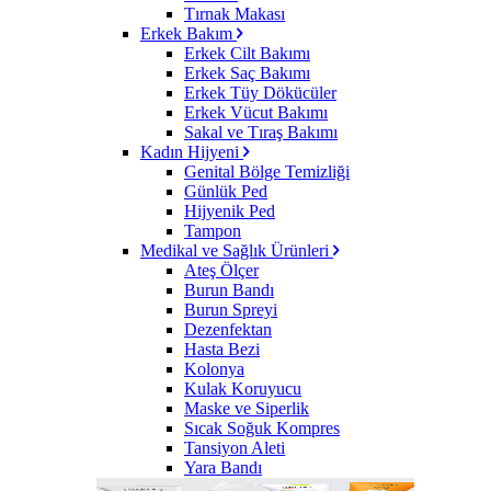
Tırnak Makası
Erkek Bakım
Erkek Cilt Bakımı
Erkek Saç Bakımı
Erkek Tüy Dökücüler
Erkek Vücut Bakımı
Sakal ve Tıraş Bakımı
Kadın Hijyeni
Genital Bölge Temizliği
Günlük Ped
Hijyenik Ped
Tampon
Medikal ve Sağlık Ürünleri
Ateş Ölçer
Burun Bandı
Burun Spreyi
Dezenfektan
Hasta Bezi
Kolonya
Kulak Koruyucu
Maske ve Siperlik
Sıcak Soğuk Kompres
Tansiyon Aleti
Yara Bandı