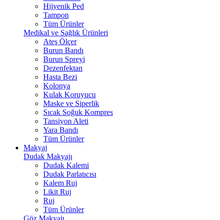
Hijyenik Ped
Tampon
Tüm Ürünler
Medikal ve Sağlık Ürünleri
Ateş Ölçer
Burun Bandı
Burun Spreyi
Dezenfektan
Hasta Bezi
Kolonya
Kulak Koruyucu
Maske ve Siperlik
Sıcak Soğuk Kompres
Tansiyon Aleti
Yara Bandı
Tüm Ürünler
Makyaj
Dudak Makyajı
Dudak Kalemi
Dudak Parlatıcısı
Kalem Ruj
Likit Ruj
Ruj
Tüm Ürünler
Göz Makyajı