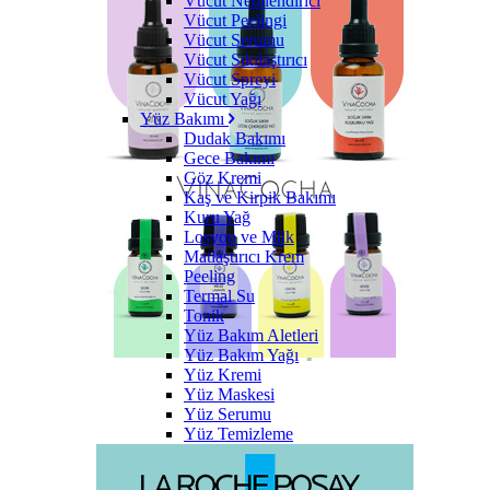
Vücut Nemlendirici
Vücut Peelingi
Vücut Serumu
Vücut Sıkılaştırıcı
Vücut Spreyi
Vücut Yağı
Yüz Bakımı
Dudak Bakımı
Gece Bakımı
Göz Kremi
Kaş ve Kirpik Bakımı
Kuru Yağ
Losyon ve Milk
Matlaştırıcı Krem
Peeling
Termal Su
Tonik
Yüz Bakım Aletleri
Yüz Bakım Yağı
Yüz Kremi
Yüz Maskesi
Yüz Serumu
Yüz Temizleme