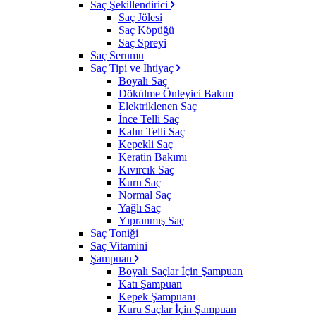
Saç Şekillendirici
Saç Jölesi
Saç Köpüğü
Saç Spreyi
Saç Serumu
Saç Tipi ve İhtiyaç
Boyalı Saç
Dökülme Önleyici Bakım
Elektriklenen Saç
İnce Telli Saç
Kalın Telli Saç
Kepekli Saç
Keratin Bakımı
Kıvırcık Saç
Kuru Saç
Normal Saç
Yağlı Saç
Yıpranmış Saç
Saç Toniği
Saç Vitamini
Şampuan
Boyalı Saçlar İçin Şampuan
Katı Şampuan
Kepek Şampuanı
Kuru Saçlar İçin Şampuan