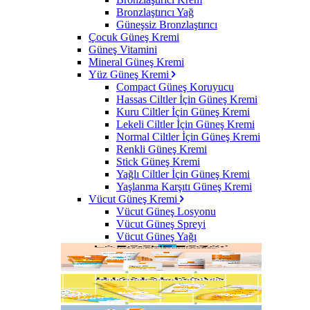
Bronzlaştırıcı Yağ
Güneşsiz Bronzlaştırıcı
Çocuk Güneş Kremi
Güneş Vitamini
Mineral Güneş Kremi
Yüz Güneş Kremi
Compact Güneş Koruyucu
Hassas Ciltler İçin Güneş Kremi
Kuru Ciltler İçin Güneş Kremi
Lekeli Ciltler İçin Güneş Kremi
Normal Ciltler İçin Güneş Kremi
Renkli Güneş Kremi
Stick Güneş Kremi
Yağlı Ciltler İçin Güneş Kremi
Yaşlanma Karşıtı Güneş Kremi
Vücut Güneş Kremi
Vücut Güneş Losyonu
Vücut Güneş Spreyi
Vücut Güneş Yağı