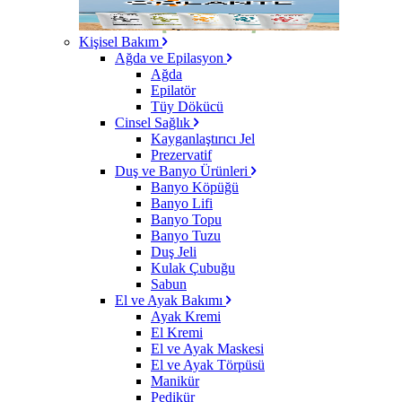
Kişisel Bakım
Ağda ve Epilasyon
Ağda
Epilatör
Tüy Dökücü
Cinsel Sağlık
Kayganlaştırıcı Jel
Prezervatif
Duş ve Banyo Ürünleri
Banyo Köpüğü
Banyo Lifi
Banyo Topu
Banyo Tuzu
Duş Jeli
Kulak Çubuğu
Sabun
El ve Ayak Bakımı
Ayak Kremi
El Kremi
El ve Ayak Maskesi
El ve Ayak Törpüsü
Manikür
Pedikür