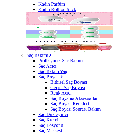
Kadın Parfüm
Kadın Roll-on Stick
Saç Bakımı
Profesyonel Saç Bakımı
Saç Açıcı
Saç Bakım Yağı
Saç Boyası
Bitkisel Saç Boyası
Geçici Saç Boyası
Renk Açıcı
Saç Boyama Aksesuarları
Saç Boyası Renkleri
Saç Boyası Sonrası Bakım
Saç Düzleştirici
Saç Kremi
Saç Losyonu
Saç Maskesi