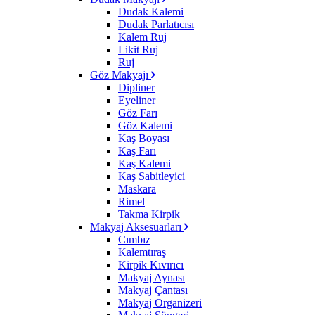
Dudak Kalemi
Dudak Parlatıcısı
Kalem Ruj
Likit Ruj
Ruj
Göz Makyajı
Dipliner
Eyeliner
Göz Farı
Göz Kalemi
Kaş Boyası
Kaş Farı
Kaş Kalemi
Kaş Sabitleyici
Maskara
Rimel
Takma Kirpik
Makyaj Aksesuarları
Cımbız
Kalemtıraş
Kirpik Kıvırıcı
Makyaj Aynası
Makyaj Çantası
Makyaj Organizeri