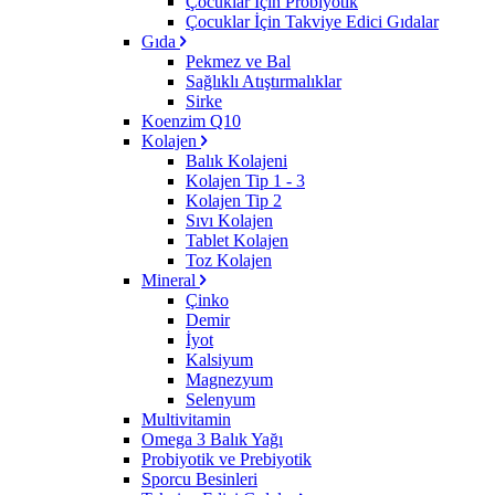
Çocuklar İçin Probiyotik
Çocuklar İçin Takviye Edici Gıdalar
Gıda
Pekmez ve Bal
Sağlıklı Atıştırmalıklar
Sirke
Koenzim Q10
Kolajen
Balık Kolajeni
Kolajen Tip 1 - 3
Kolajen Tip 2
Sıvı Kolajen
Tablet Kolajen
Toz Kolajen
Mineral
Çinko
Demir
İyot
Kalsiyum
Magnezyum
Selenyum
Multivitamin
Omega 3 Balık Yağı
Probiyotik ve Prebiyotik
Sporcu Besinleri