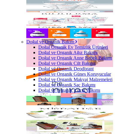
Doğal ve Organik Bakım
Doğal Organik Ev Temizlik Ürünleri
Doğal ve Organik Ağız Bakımı
Doğal ve Organik Anne Bebek Bakımı
Doğal ve Organik Cilt Bakımı
Doğal ve Organik Deodorant
Doğal ve Organik Güneş Koruyucular
Doğal ve Organik Makyaj Malzemeleri
Doğal ve Organik Saç Bakımı
Doğal ve Organik Vücut Bakımı