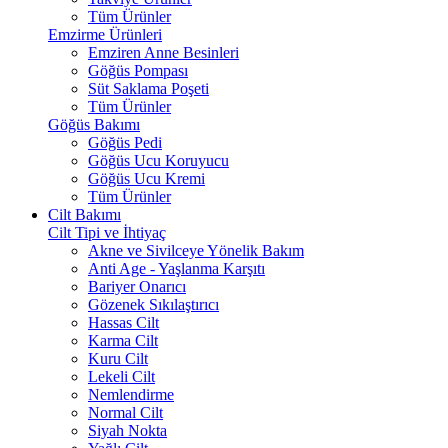
Tüm Ürünler
Emzirme Ürünleri
Emziren Anne Besinleri
Göğüs Pompası
Süt Saklama Poşeti
Tüm Ürünler
Göğüs Bakımı
Göğüs Pedi
Göğüs Ucu Koruyucu
Göğüs Ucu Kremi
Tüm Ürünler
Cilt Bakımı
Cilt Tipi ve İhtiyaç
Akne ve Sivilceye Yönelik Bakım
Anti Age - Yaşlanma Karşıtı
Bariyer Onarıcı
Gözenek Sıkılaştırıcı
Hassas Cilt
Karma Cilt
Kuru Cilt
Lekeli Cilt
Nemlendirme
Normal Cilt
Siyah Nokta