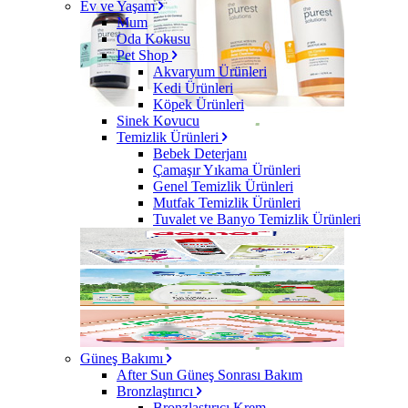
Ev ve Yaşam
Mum
Oda Kokusu
Pet Shop
Akvaryum Ürünleri
Kedi Ürünleri
Köpek Ürünleri
Sinek Kovucu
Temizlik Ürünleri
Bebek Deterjanı
Çamaşır Yıkama Ürünleri
Genel Temizlik Ürünleri
Mutfak Temizlik Ürünleri
Tuvalet ve Banyo Temizlik Ürünleri
Güneş Bakımı
After Sun Güneş Sonrası Bakım
Bronzlaştırıcı
Bronzlaştırıcı Krem