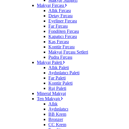
Makyaj Süngeri
Makyaj Fırçası
Allık Fırçası
Detay Fırçası
Eyeliner Fırçası
Far Fırçası
Fondöten Fırçası
Kapatıcı Fırçası
Kaş Fırçası
Kontür Fırçası
Makyaj Fırçası Setleri
Pudra Fırçası
Makyaj Paleti
Allık Paleti
Aydınlatıcı Paleti
Far Paleti
Kontür Paleti
Ruj Paleti
Mineral Makyaj
Ten Makyajı
Allık
Aydınlatıcı
BB Krem
Bronzer
CC Krem