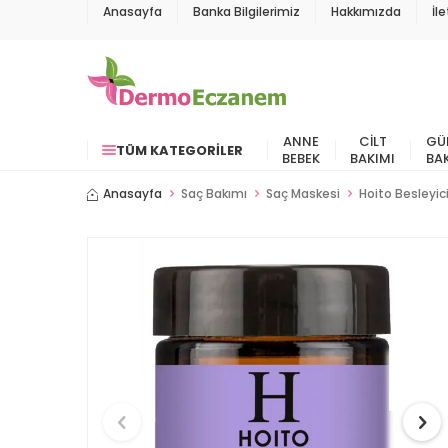
Anasayfa
Banka Bilgilerimiz
Hakkımızda
İl
ANNE
CILT
GÜ
TÜM KATEGORILER
BEBEK
BAKIMI
BA
Anasayfa
Saç Bakımı
Saç Maskesi
Hoito Besleyi