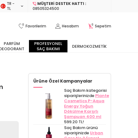
TR −
MÜŞTERI DESTEK HATTI :
TL
08505324500
0
0
Favorilerim
Hesabım
Sepetim
PARFÜM
PROFESYONEL
DERMOKOZMETIK
DEODORANT
SAÇ BAKIMI
Ürüne Özel Kampanyalar
m
Saç Bakım kategorisi
siparişlerinizde
Plante
Cosmetics P-Aqua
Energy Yoğun
Dökülme Karşıtı
Şampuan 400 ml
599.20 TL!
Saç Bakım ürünü
siparişinizde
Urban