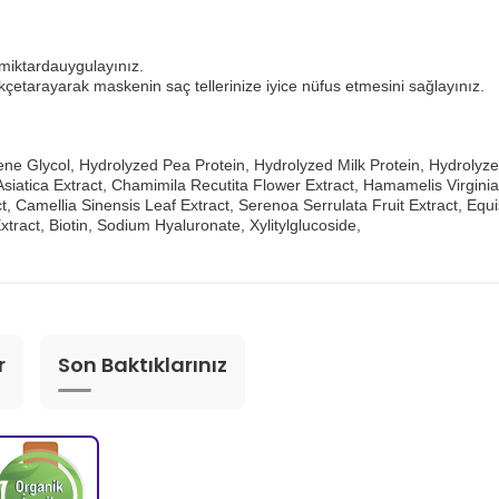
 miktardauygulayınız.
kçetarayarak maskenin saç tellerinize iyice nüfus etmesini sağlayınız.
ylene Glycol, Hydrolyzed Pea Protein, Hydrolyzed Milk Protein, Hydrolyz
siatica Extract, Chamimila Recutita Flower Extract, Hamamelis Virginian
 Camellia Sinensis Leaf Extract, Serenoa Serrulata Fruit Extract, Equi
ract, Biotin, Sodium Hyaluronate, Xylitylglucoside,
r
Son Baktıklarınız