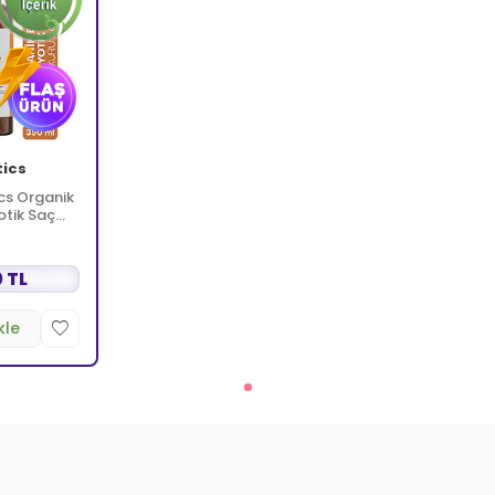
tics
cs Organik
otik Saç
 TL
kle