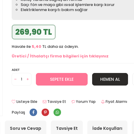
Saçı fön ve maşa gibi ısısal işlemlere karşı korur
Elektriklenme karşıtı bakım sağlar
269,90 TL
Havale ile
5,40
TL daha az ödeyin.
Üretici / İthalatçı firma bilgileri için tıklayınız
ADET
SEPETE EKLE
HEMEN AL
Listeye Ekle
Tavsiye Et
Yorum Yap
Fiyat Alarmı
Paylaş
Soru ve Cevap
Tavsiye Et
İade Koşulları