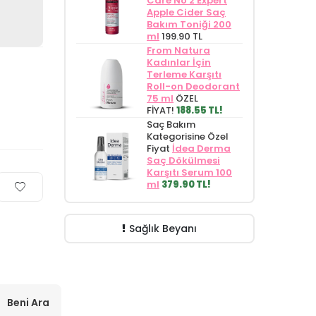
Care No 2 Expert
Apple Cider Saç
Bakım Toniği 200
ml
199.90 TL
From Natura
Kadınlar İçin
Terleme Karşıtı
Roll-on Deodorant
75 ml
ÖZEL
FİYAT!
188.55 TL!
Saç Bakım
Kategorisine Özel
Fiyat
İdea Derma
Saç Dökülmesi
Karşıtı Serum 100
ml
379.90 TL!
Sağlık Beyanı
Beni Ara