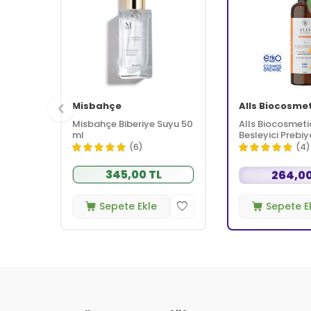
Misbahçe
Alls Biocosme
Misbahçe Biberiye Suyu 50
Alls Biocosmeti
ml
Besleyici Prebiy
Kremi 350 ml
(6)
(4)
345,00 TL
264,00
Sepete Ekle
Sepete E