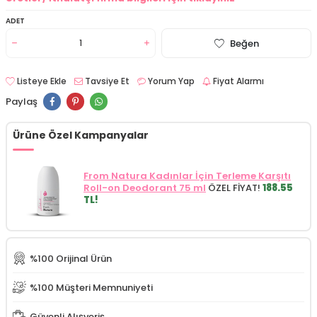
ADET
Beğen
Listeye Ekle
Tavsiye Et
Yorum Yap
Fiyat Alarmı
Paylaş
Ürüne Özel Kampanyalar
From Natura Kadınlar İçin Terleme Karşıtı
Roll-on Deodorant 75 ml
ÖZEL FİYAT!
188.55
TL!
%100 Orijinal Ürün
%100 Müşteri Memnuniyeti
Güvenli Alışveriş