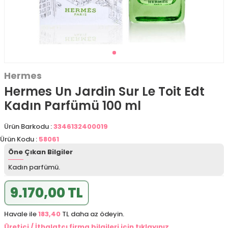
Hermes
Hermes Un Jardin Sur Le Toit Edt
Kadın Parfümü 100 ml
Ürün Barkodu :
3346132400019
Ürün Kodu :
58061
Öne Çıkan Bilgiler
Kadın parfümü.
9.170,00 TL
Havale ile
183,40
TL daha az ödeyin.
Üretici / İthalatçı firma bilgileri için tıklayınız