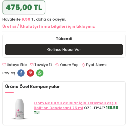
475,00 TL
Havale ile
9,50
TL daha az ödeyin.
Üretici / İthalatçı firma bilgileri için tıklayınız
Tükendi
Gelince Haber Ver
Listeye Ekle
Tavsiye Et
Yorum Yap
Fiyat Alarmı
Paylaş
Ürüne Özel Kampanyalar
From Natura Kadınlar İçin Terleme Karşıtı
Roll-on Deodorant 75 ml
ÖZEL FİYAT!
188.55
TL!