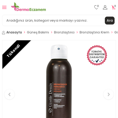
0
0
Ara
Anasayfa
Güneş Bakımı
Bronzlaştırıcı
Bronzlaştırıcı Krem
Gi
Tükendi